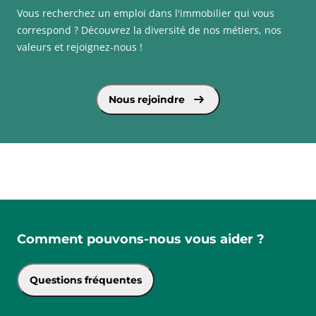
mercredi de 9h à 12h et de 14h à 17h, le jeudi de
Vous recherchez un emploi dans l'immobilier qui vous
14h à 17h et de 9h à 12h, et du vendredi au samedi
correspond ? Découvrez la diversité de nos métiers, nos
de 9h à 12h et de 14h à 17h.
valeurs et rejoignez-nous !
voir plus sur Square Habitat recrute
Nous rejoindre
Comment pouvons-nous vous aider ?
Questions fréquentes