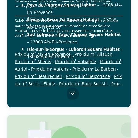
investissement locatif en Provence, Square Habitat vous
Pays du Ventoux Square Habitat
– 13008 Aix-
accompagne avec engagement et expertise.
En-Provence
Étang de Berre Est Square Habitat
– 13008
Salon-de-Provence et ses environs n’attendent plus que vous
pour révéler tout leur potentiel immobilier. Avec Square
Aix-En-Provence
Habitat, trouvez le bien qui vous ressemble et concrétisez
Sud Luberon - Pays d'Aigues Square Habitat
votre projet dans les meilleures conditions ! 🏠✨
– 13008 Aix-En-Provence
Isle-sur-la-Sorgue - Luberon Square Habitat
–
Prix du m² Aix-en-Provence
-
Prix du m² Allauch
-
13008 Aix-En-Provence
Prix du m² Alleins
-
Prix du m² Aubagne
-
Prix du m²
Auriol
-
Prix du m² Aurons
-
Prix du m² La Barben
-
Prix du m² Beaurecueil
-
Prix du m² Belcodène
-
Prix
du m² Berre-l'Étang
-
Prix du m² Bouc-Bel-Air
-
Prix
cliquer pour afficher plus du text
du m² La Bouilladisse
-
Prix du m² Cabriès
-
Prix du
m² Cadolive
-
Prix du m² Carry-le-Rouet
-
Prix du m²
Cassis
-
Prix du m² Ceyreste
-
Prix du m² Charleval
-
Prix du m² Châteauneuf-le-Rouge
-
Prix du m²
Châteauneuf-les-Martigues
-
Prix du m² La Ciotat
-
Prix du m² Cornillon-Confoux
-
Prix du m² Cuges-les-
Pins
-
Prix du m² La Destrousse
-
Prix du m² Éguilles