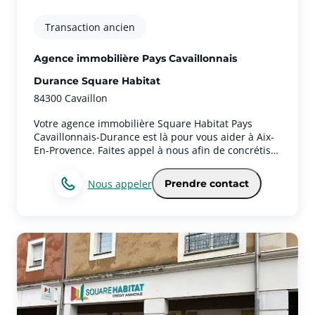
Transaction ancien
Agence immobilière Pays Cavaillonnais
Durance Square Habitat
84300 Cavaillon
Votre agence immobilière Square Habitat Pays
Cavaillonnais-Durance est là pour vous aider à Aix-
En-Provence. Faites appel à nous afin de concrétiser
vos projets immobiliers !Votre agence immobilière
Square Habitat Pays Cavaillonnais-Durance propose
Nous appeler
Prendre contact
aussi ses services sur la ville de Aix-En-
ProvenceNous sommes basés sur le secteur de Aix-
En-Provence, et notre agence exerce également à
Aix-En-Provence. Pour mieux vous guider, nous
nous servons en premier lieu de notre dynamisme,
de notre persévérance et de notre
compétence.Quels sont les services immobiliers de
votre agence à Aix-En-Provence ?Notre agence aide
ses clients à trouver le logement qui répond à leurs
attentes et à leur budget, par exemple en