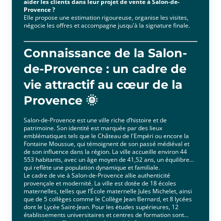
aider les clients dans leur projet de vente à Salon-de-
Provence ?
Elle propose une estimation rigoureuse, organise les visites,
négocie les offres et accompagne jusqu'à la signature finale.
Connaissance de la Salon-
de-Provence : un cadre de
vie attractif au cœur de la
Provence 🌞
Salon-de-Provence est une ville riche d’histoire et de
patrimoine. Son identité est marquée par des lieux
emblématiques tels que le Château de l'Empéri ou encore la
Fontaine Moussue, qui témoignent de son passé médiéval et
de son influence dans la région. La ville accueille environ 44
553 habitants, avec un âge moyen de 41,52 ans, un équilibre
qui reflète une population dynamique et familiale.
Le cadre de vie à Salon-de-Provence allie authenticité
provençale et modernité. La ville est dotée de 18 écoles
maternelles, telles que l’École maternelle Jules Michelet, ainsi
que de 5 collèges comme le Collège Jean Bernard, et 8 lycées
dont le Lycée Saint-Jean. Pour les études supérieures, 12
établissements universitaires et centres de formation sont