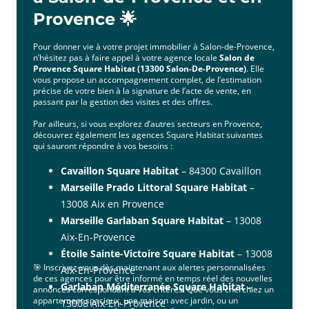
Provence 🌟
Pour donner vie à votre projet immobilier à Salon-de-Provence,
n’hésitez pas à faire appel à votre agence locale
Salon de
Provence Square Habitat (13300 Salon-De-Provence)
. Elle
vous propose un accompagnement complet, de l’estimation
précise de votre bien à la signature de l’acte de vente, en
passant par la gestion des visites et des offres.
Par ailleurs, si vous explorez d’autres secteurs en Provence,
découvrez également les agences Square Habitat suivantes
qui sauront répondre à vos besoins :
Cavaillon Square Habitat
– 84300 Cavaillon
Marseille Prado Littoral Square Habitat
–
13008 Aix en Provence
Marseille Garlaban Square Habitat
– 13008
Aix-En-Provence
Étoile Sainte-Victoire Square Habitat
– 13008
🎯 Inscrivez-vous dès maintenant aux alertes personnalisées
Aix-En-Provence
de ces agences pour être informé en temps réel des nouvelles
Garlaban Méditerranée Square Habitat
–
annonces correspondant à vos critères. Que vous cherchiez un
appartement spacieux, une maison avec jardin, ou un
13008 Aix-En-Provence