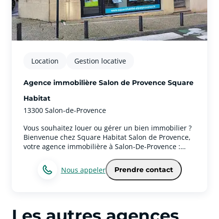
Location
Gestion locative
Agence immobilière Salon de Provence Square
Habitat
13300 Salon-de-Provence
Vous souhaitez louer ou gérer un bien immobilier ?
Bienvenue chez Square Habitat Salon de Provence,
votre agence immobilière à Salon-De-Provence :
vous pouvez compter sur nous pour vous apporter
notre aide !Votre agence immobilière Square
Nous appeler
Prendre contact
Habitat Salon de Provence propose aussi ses
services sur la ville de Salon-De-ProvencePour une
plus grande efficacité, nous nous servons
principalement de notre courtoisie, de notre
Les autres agences
persévérance et de notre rigueur. Notre agence