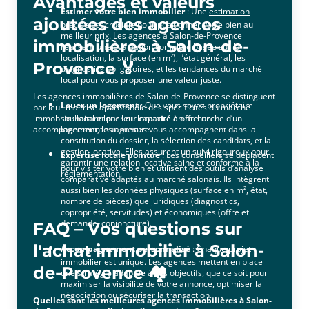
Avantages et valeurs
Estimer votre bien immobilier
: Une
estimation
ajoutées des agences
précise est cruciale pour positionner votre bien au
meilleur prix. Les agences à Salon-de-Provence
immobilières à Salon-de-
réalisent une évaluation complète basée sur la
localisation, la surface (en m²), l’état général, les
Provence 🏅
diagnostics obligatoires, et les tendances du marché
local pour vous proposer une valeur juste.
Les agences immobilières de Salon-de-Provence se distinguent
Louer un logement
: Que vous soyez propriétaire
par leur maîtrise approfondie des spécificités du marché
immobilier local et par leur capacité à offrir un
souhaitant louer ou locataire en recherche d’un
accompagnement sur-mesure.
logement, les agences vous accompagnent dans la
constitution du dossier, la sélection des candidats, et la
gestion locative. Elles assurent un suivi rigoureux pour
Expertise locale pointue
: Les conseillers se déplacent
garantir une relation locative saine et conforme à la
pour visiter votre bien et utilisent des outils d’analyse
réglementation.
comparative adaptés au marché salonais. Ils intègrent
aussi bien les données physiques (surface en m², état,
nombre de pièces) que juridiques (diagnostics,
copropriété, servitudes) et économiques (offre et
demande, conjoncture).
FAQ – Vos questions sur
l'achat immobilier à Salon-
Accompagnement personnalisé
: Chaque projet
immobilier est unique. Les agences mettent en place
de-Provence 🏘️
une stratégie adaptée à vos objectifs, que ce soit pour
maximiser la visibilité de votre annonce, optimiser la
négociation ou sécuriser la transaction.
Quelles sont les meilleures agences immobilières à Salon-