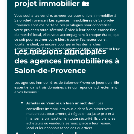
des solutions adaptées aux attentes de chaque
projet immobilier 🏡
client.Notre priorité est de construire une relation
de confiance durable. Nous prenons le temps de
Vous souhaitez vendre, acheter ou louer un bien immobilier à
comprendre vos besoins afin de vous offrir un
Salon-de-Provence ? Les agences immobilières de Salon-de-
accompagnement personnalisé, des conseils avisés
Provence sont vos partenaires privilégiés pour concrétiser
et une stratégie efficace pour concrétiser votre
votre projet en toute sérénité. Grâce à leur connaissance fine
du marché local, elles vous accompagnent à chaque étape, que
projet immobilier dans les meilleures
ce soit pour estimer votre bien, trouver l’acheteur ou le
conditions.Choisir notre agence, c’est faire le choix
locataire idéal, ou encore pour gérer les démarches
d’un interlocuteur de proximité, engagé à défendre
administratives. Découvrez comment ces agences mettent leur
Les missions principales
vos intérêts et à vous faire bénéficier d’un service
expertise au service de vos ambitions immobilières.
de qualité, fondé sur la disponibilité, la réactivité et
des agences immobilières à
la connaissance approfondie du marché immobilier
Salon-de-Provence
de L’Isle-sur-la-Sorgue.
Les agences immobilières de Salon-de-Provence jouent un rôle
essentiel dans trois domaines clés qui répondent directement
à vos besoins :
Acheter ou Vendre un bien immobilier
: Les
conseillers immobiliers vous aident à valoriser votre
maison ou appartement, à négocier au juste prix et à
finaliser la transaction en toute sécurité. Ils ciblent les
acheteurs ou vendeurs sérieux grâce à leur réseau
local et leur connaissance des quartiers.