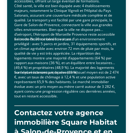
accessibles, offrant un large éventail de formations.
Côté santé, la ville est bien équipée avec 4 établissements
majeurs, notamment la Clinique Vignoli et l’Hôpital du Pays
Salonais, assurant une couverture médicale complète et de
qualité. Le transport y est facilité par une gare principale, la
Gare de Salon-de-Provence, connectant la ville aux grandes
villes environnantes. Bien que la ville ne dispose pas
d’aéroport, l’Aéroport de Marseille Provence reste accessible
en moins de 30 minutes en voiture.
Salon-de-Provence bénéficie aussi d’un environnement
privilégié : avec 5 parcs et jardins, 31 équipements sportifs, et
un climat agréable avec environ 72 mm de pluie par mois, la
qualité de vie y est très appréciée. La répartition des
logements montre une majorité d’appartements (64 %) par
rapport aux maisons (36 %), et un équilibre entre locataires
(49,4 %) et propriétaires (48,9 %). La majorité des logements
sont des résidences principales (88 %).
Sur le plan économique, le revenu mensuel moyen est de 2 474
€, avec un taux de chômage à 12,4 % et une population active
représentant 65,9 % des habitants. Le marché immobilier
évolue avec un prix moyen au mètre carré autour de 3 282 €,
ayant connu une progression régulière ces dernières années,
tout en restant accessible.
Contactez votre agence
immobilière Square Habitat
à Salon-de-Provence et en