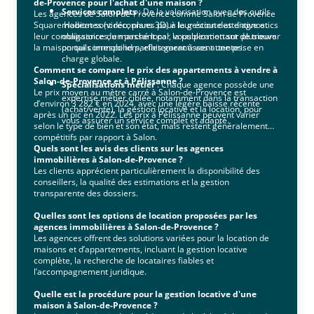
de-Provence pour l'achat d'une maison ?
Services complets
: De la valorisation avec des outils
Les agences de Salon-de-Provence comme Salon de Provence
Square Habitat sont reconnues pour leur écoute attentive et
modernes (vidéo, plans 3D) à la gestion des diagnostics
leur connaissance du marché local, vous permettant de trouver
obligatoires, en passant par la publication sur plusieurs
la maison qui correspond parfaitement à vos attentes.
portails immobiliers, elles garantissent une prise en
charge globale.
Comment se compare le prix des appartements à vendre à
Salon-de-Provence et à Pélissanne ?
Spécialisations métier
: Chaque agence possède une
Le prix moyen au mètre carré à Salon-de-Provence est
expertise métier ciblée, notamment dans la transaction
d’environ 3 282 € en 2024, avec une légère baisse récente
(achat/vente), la gestion locative et la location, pour
après un pic en 2022. Les prix à Pélissanne peuvent varier
vous assurer un service complet et adapté.
selon le type de bien et son état, mais restent généralement
compétitifs par rapport à Salon.
Quels sont les avis des clients sur les agences
immobilières à Salon-de-Provence ?
Les clients apprécient particulièrement la disponibilité des
conseillers, la qualité des estimations et la gestion
transparente des dossiers.
Quelles sont les options de location proposées par les
agences immobilières à Salon-de-Provence ?
Les agences offrent des solutions variées pour la location de
maisons et d’appartements, incluant la gestion locative
complète, la recherche de locataires fiables et
l’accompagnement juridique.
Quelle est la procédure pour la gestion locative d'une
maison à Salon-de-Provence ?