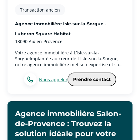
Transaction ancien
Agence immobilière Isle-sur-la-Sorgue -
Luberon Square Habitat
13090 Aix-en-Provence
Votre agence immobilière à L’Isle-sur-la-
SorgueImplantée au cœur de L’Isle-sur-la-Sorgue,
notre agence immobilière met son expertise et sa
parfaite connaissance du marché local au service
de tous vos projets. Que vous souhaitiez acheter,
Nous appeler
Prendre contact
vendre, louer ou faire estimer un bien, notre équipe
vous accompagne avec professionnalisme, écoute et
transparence à chaque étape.Spécialistes de L’Isle-
sur-la-Sorgue et de ses environs, nous valorisons un
patrimoine immobilier d’exception, allant des
maisons de village pleines de charme aux
Agence immobilière Salon-
propriétés provençales, en passant par les
de-Provence : Trouvez la
appartements, les terrains et les biens de prestige.
Grâce à notre ancrage local et à notre réseau de
solution idéale pour votre
partenaires, nous sommes en mesure de proposer