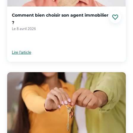
voir plus sur l'article Comment bien choisir son agent immobi
Comment bien choisir son agent immobilier
?
Le 8 avril 2026
Lire l'article