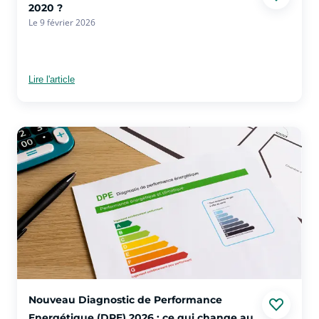
2020 ?
Le 9 février 2026
Lire l'article
voir plus sur l'article Nouveau Diagnostic de Performance En
Nouveau Diagnostic de Performance
Energétique (DPE) 2026 : ce qui change au