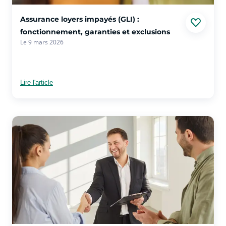
voir plus sur l'article Assurance loyers impayés (GLI) : fonct
Assurance loyers impayés (GLI) :
fonctionnement, garanties et exclusions
Le 9 mars 2026
Lire l'article