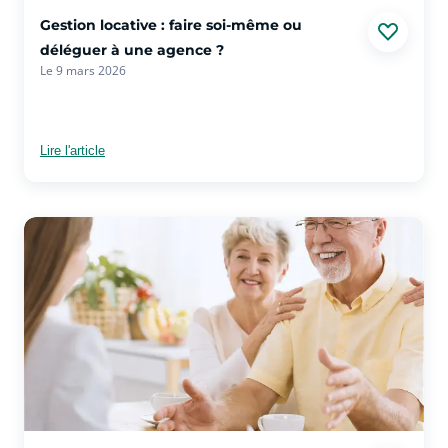
voir plus sur l'article Gestion locative : faire soi-même ou d
Gestion locative : faire soi-même ou
déléguer à une agence ?
Le 9 mars 2026
Lire l'article