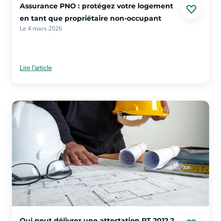
voir plus sur l'article Assurance PNO : protégez votre logem
Assurance PNO : protégez votre logement
en tant que propriétaire non-occupant
Le 4 mars 2026
Lire l'article
voir plus sur l'article Qui peut délivrer une attestation RT 20
Qui peut délivrer une attestation RT 2012 ?