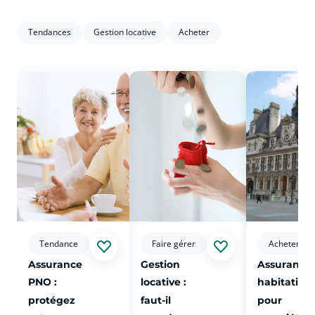
Tendances
Gestion locative
Acheter
voir plus sur l'article Assurance PNO : protégez votre logem
voir plus sur l'article Gestion locati
voir plus su
Tendance
Faire gérer
Acheter
Assurance
Gestion
Assurance
PNO :
locative :
habitation
protégez
faut-il
pour