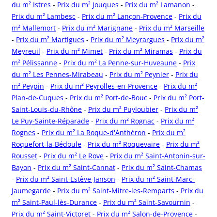
du m² Istres
-
Prix du m² Jouques
-
Prix du m² Lamanon
-
Prix du m² Lambesc
-
Prix du m² Lançon-Provence
-
Prix du
m² Mallemort
-
Prix du m² Marignane
-
Prix du m² Marseille
-
Prix du m² Martigues
-
Prix du m² Meyrargues
-
Prix du m²
Meyreuil
-
Prix du m² Mimet
-
Prix du m² Miramas
-
Prix du
m² Pélissanne
-
Prix du m² La Penne-sur-Huveaune
-
Prix
du m² Les Pennes-Mirabeau
-
Prix du m² Peynier
-
Prix du
m² Peypin
-
Prix du m² Peyrolles-en-Provence
-
Prix du m²
Plan-de-Cuques
-
Prix du m² Port-de-Bouc
-
Prix du m² Port-
Saint-Louis-du-Rhône
-
Prix du m² Puyloubier
-
Prix du m²
Le Puy-Sainte-Réparade
-
Prix du m² Rognac
-
Prix du m²
Rognes
-
Prix du m² La Roque-d'Anthéron
-
Prix du m²
Roquefort-la-Bédoule
-
Prix du m² Roquevaire
-
Prix du m²
Rousset
-
Prix du m² Le Rove
-
Prix du m² Saint-Antonin-sur-
Bayon
-
Prix du m² Saint-Cannat
-
Prix du m² Saint-Chamas
-
Prix du m² Saint-Estève-Janson
-
Prix du m² Saint-Marc-
Jaumegarde
-
Prix du m² Saint-Mitre-les-Remparts
-
Prix du
m² Saint-Paul-lès-Durance
-
Prix du m² Saint-Savournin
-
Prix du m² Saint-Victoret
-
Prix du m² Salon-de-Provence
-