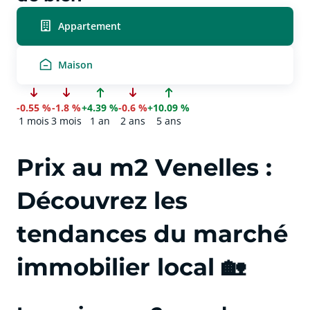
Appartement
Maison
-0.55 %
-1.8 %
+4.39 %
-0.6 %
+10.09 %
1 mois
3 mois
1 an
2 ans
5 ans
Prix au m2 Venelles :
Découvrez les
tendances du marché
immobilier local 🏡