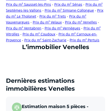
Prix du m² Sausset-les-Pins
-
Prix du m² Sénas
-
Prix du m²
Septèmes-les-Vallons
-
Prix du m² Simiane-Collongue
-
Prix
du m² Le Tholonet
-
Prix du m² Trets
-
Prix du m²
Vauvenargues
-
Prix du m² Velaux
-
Prix du m² Venelles
-
Prix du m² Ventabren
-
Prix du m² Vernègues
-
Prix du m²
Vitrolles
-
Prix du m² Coudoux
-
Prix du m² Carnoux-en-
Provence
-
Prix du m² Saint-Zacharie
-
Prix du m² Pertuis
cliquer pour afficher plus du text
L’immobilier Venelles
Dernières estimations
immobilières Venelles
Estimation maison 5 pièces -