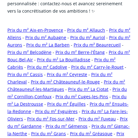
personnalisée : contactez-nous et avancez sereinement
vers la concrétisation de vos ambitions ! ✨
Prix du m² Aix-en-Provence
-
Prix du m² Allauch
-
Prix du m²
Alleins
-
Prix du m² Aubagne
-
Prix du m² Auriol
-
Prix du m²
Aurons
-
Prix du m² La Barben
-
Prix du m² Beaurecueil
-
Prix du m² Belcodène
-
Prix du m² Berre-l'Étang
-
Prix du m²
Bouc-Bel-Air
-
Prix du m² La Bouilladisse
-
Prix du m²
Cabriès
-
Prix du m² Cadolive
-
Prix du m² Carry-le-Rouet
-
Prix du m² Cassis
-
Prix du m² Ceyreste
-
Prix du m²
Charleval
-
Prix du m² Châteauneuf-le-Rouge
-
Prix du m²
Châteauneuf-les-Martigues
-
Prix du m² La Ciotat
-
Prix du
m² Cornillon-Confoux
-
Prix du m² Cuges-les-Pins
-
Prix du
m² La Destrousse
-
Prix du m² Éguilles
-
Prix du m² Ensuès-
la-Redonne
-
Prix du m² Eyguières
-
Prix du m² La Fare-les-
Oliviers
-
Prix du m² Fos-sur-Mer
-
Prix du m² Fuveau
-
Prix
du m² Gardanne
-
Prix du m² Gémenos
-
Prix du m² Gignac-
la-Nerthe
-
Prix du m² Grans
-
Prix du m² Gréasque
-
Prix