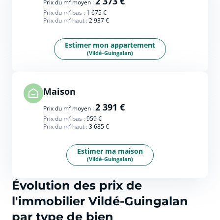
2 373 €
Prix du m² moyen :
Prix du m² bas :
1 675 €
Prix du m² haut :
2 937 €
Estimer mon appartement
(Vildé-Guingalan)
Maison
2 391 €
Prix du m² moyen :
Prix du m² bas :
959 €
Prix du m² haut :
3 685 €
Estimer ma maison
(Vildé-Guingalan)
Évolution des prix de
l'immobilier Vildé-Guingalan
par type de bien