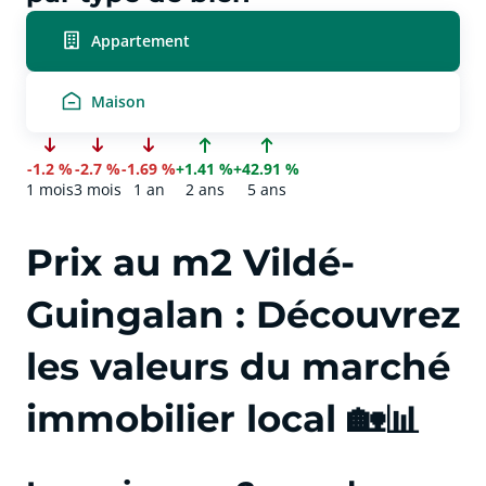
Appartement
Maison
-1.2 %
-2.7 %
-1.69 %
+1.41 %
+42.91 %
1 mois
3 mois
1 an
2 ans
5 ans
Prix au m2 Vildé-
Guingalan : Découvrez
les valeurs du marché
immobilier local 🏡📊