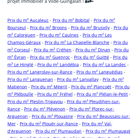
projet immobilier à Vildé-Guingalan ! 🏡🔑
Prix du m² Aucaleuc
-
Prix du m² Bobital
-
Prix du m²
Bourseul
-
Prix du m² Broons
-
Prix du m² Brusvily
-
Prix du
m² Calorguen
-
Prix du m² Caulnes
-
Prix du m² Les
Champs-Géraux
-
Prix du m² La Chapelle-Blanche
-
Prix du
m² Corseul
-
Prix du m² Créhen
-
Prix du m² Dinan
-
Prix du
m² Évran
-
Prix du m² Guenroc
-
Prix du m² Guitté
-
Prix du
m² Le Hinglé
-
Prix du m² Landébia
-
Prix du m² La Landec
-
Prix du m² Langrolay-sur-Rance
-
Prix du m² Languédias
-
Prix du m² Languenan
-
Prix du m² Lanvallay
-
Prix du m²
Matignon
-
Prix du m² Mégrit
-
Prix du m² Plancoët
-
Prix du
m² Pléboulle
-
Prix du m² Fréhel
-
Prix du m² Plélan-le-Petit
-
Prix du m² Pleslin-Trigavou
-
Prix du m² Pleudihen-sur-
Rance
-
Prix du m² Plévenon
-
Prix du m² Plorec-sur-
Arguenon
-
Prix du m² Plouasne
-
Prix du m² Beaussais-sur-
Mer
-
Prix du m² Plouër-sur-Rance
-
Prix du m² Val-
d'Arguenon
-
Prix du m² Plumaudan
-
Prix du m² Plumaugat