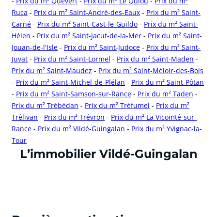
-
Prix du m² Quévert
-
Prix du m² Le Quiou
-
Prix du m²
Ruca
-
Prix du m² Saint-André-des-Eaux
-
Prix du m² Saint-
Carné
-
Prix du m² Saint-Cast-le-Guildo
-
Prix du m² Saint-
Hélen
-
Prix du m² Saint-Jacut-de-la-Mer
-
Prix du m² Saint-
Jouan-de-l'Isle
-
Prix du m² Saint-Judoce
-
Prix du m² Saint-
Juvat
-
Prix du m² Saint-Lormel
-
Prix du m² Saint-Maden
-
Prix du m² Saint-Maudez
-
Prix du m² Saint-Méloir-des-Bois
-
Prix du m² Saint-Michel-de-Plélan
-
Prix du m² Saint-Pôtan
-
Prix du m² Saint-Samson-sur-Rance
-
Prix du m² Taden
-
Prix du m² Trébédan
-
Prix du m² Tréfumel
-
Prix du m²
Trélivan
-
Prix du m² Trévron
-
Prix du m² La Vicomté-sur-
Rance
-
Prix du m² Vildé-Guingalan
-
Prix du m² Yvignac-la-
Tour
cliquer pour afficher plus du text
L’immobilier Vildé-Guingalan