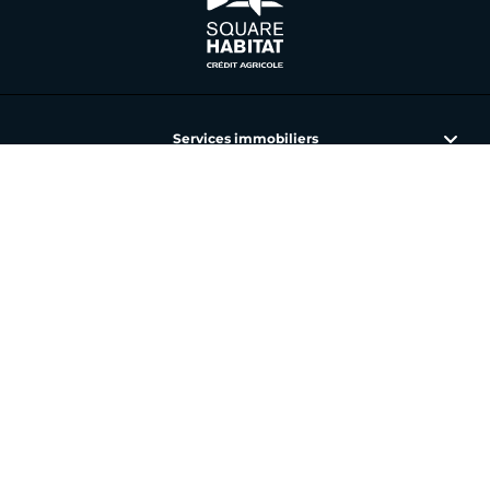
Services immobiliers
L'immobilier avec Square Habitat
Nos annonces et agences
Toutes nos offres