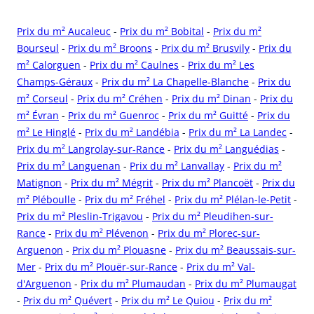
Prix du m² Aucaleuc
-
Prix du m² Bobital
-
Prix du m²
Bourseul
-
Prix du m² Broons
-
Prix du m² Brusvily
-
Prix du
m² Calorguen
-
Prix du m² Caulnes
-
Prix du m² Les
Champs-Géraux
-
Prix du m² La Chapelle-Blanche
-
Prix du
m² Corseul
-
Prix du m² Créhen
-
Prix du m² Dinan
-
Prix du
m² Évran
-
Prix du m² Guenroc
-
Prix du m² Guitté
-
Prix du
m² Le Hinglé
-
Prix du m² Landébia
-
Prix du m² La Landec
-
Prix du m² Langrolay-sur-Rance
-
Prix du m² Languédias
-
Prix du m² Languenan
-
Prix du m² Lanvallay
-
Prix du m²
Matignon
-
Prix du m² Mégrit
-
Prix du m² Plancoët
-
Prix du
m² Pléboulle
-
Prix du m² Fréhel
-
Prix du m² Plélan-le-Petit
-
Prix du m² Pleslin-Trigavou
-
Prix du m² Pleudihen-sur-
Rance
-
Prix du m² Plévenon
-
Prix du m² Plorec-sur-
Arguenon
-
Prix du m² Plouasne
-
Prix du m² Beaussais-sur-
Mer
-
Prix du m² Plouër-sur-Rance
-
Prix du m² Val-
d'Arguenon
-
Prix du m² Plumaudan
-
Prix du m² Plumaugat
-
Prix du m² Quévert
-
Prix du m² Le Quiou
-
Prix du m²