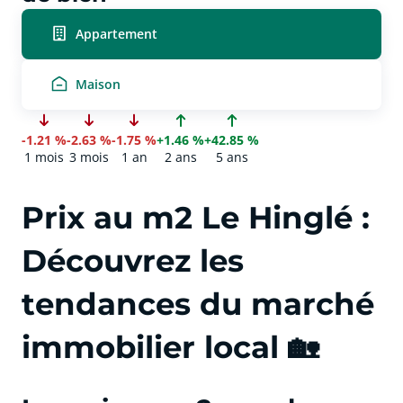
Appartement
Maison
-1.21 %
-2.63 %
-1.75 %
+1.46 %
+42.85 %
1 mois
3 mois
1 an
2 ans
5 ans
Prix au m2 Le Hinglé :
Découvrez les
tendances du marché
immobilier local 🏡