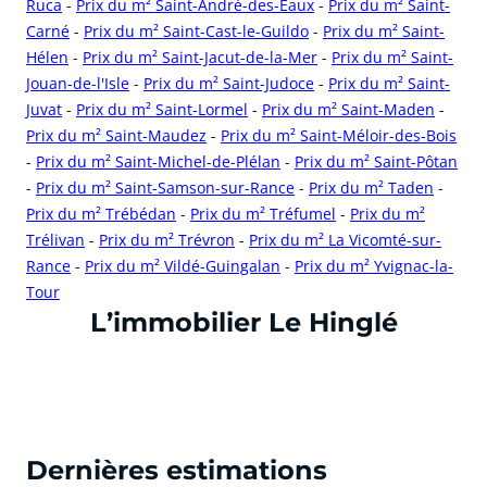
Ruca
-
Prix du m² Saint-André-des-Eaux
-
Prix du m² Saint-
Carné
-
Prix du m² Saint-Cast-le-Guildo
-
Prix du m² Saint-
Hélen
-
Prix du m² Saint-Jacut-de-la-Mer
-
Prix du m² Saint-
Jouan-de-l'Isle
-
Prix du m² Saint-Judoce
-
Prix du m² Saint-
Juvat
-
Prix du m² Saint-Lormel
-
Prix du m² Saint-Maden
-
Prix du m² Saint-Maudez
-
Prix du m² Saint-Méloir-des-Bois
-
Prix du m² Saint-Michel-de-Plélan
-
Prix du m² Saint-Pôtan
-
Prix du m² Saint-Samson-sur-Rance
-
Prix du m² Taden
-
Prix du m² Trébédan
-
Prix du m² Tréfumel
-
Prix du m²
Trélivan
-
Prix du m² Trévron
-
Prix du m² La Vicomté-sur-
Rance
-
Prix du m² Vildé-Guingalan
-
Prix du m² Yvignac-la-
Tour
cliquer pour afficher plus du text
L’immobilier Le Hinglé
Dernières estimations