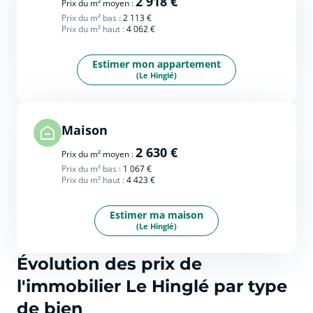
2 918 €
Prix du m² moyen :
Prix du m² bas :
2 113 €
Prix du m² haut :
4 062 €
Estimer mon appartement
(Le Hinglé)
Maison
2 630 €
Prix du m² moyen :
Prix du m² bas :
1 067 €
Prix du m² haut :
4 423 €
Estimer ma maison
(Le Hinglé)
Évolution des prix de
l'immobilier Le Hinglé par type
de bien