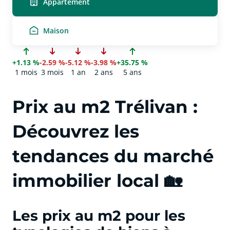
Appartement
Maison
+1.13 %
-2.59 %
-5.12 %
-3.98 %
+35.75 %
1 mois
3 mois
1 an
2 ans
5 ans
Prix au m2 Trélivan :
Découvrez les
tendances du marché
immobilier local 🏡
Les prix au m2 pour les