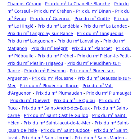
Champs-Géraux
-
Prix du m² La Chapelle-Blanche
-
Prix du
m² Corseul
-
Prix du m² Créhen
-
Prix du m² Dinan
-
Prix du
m² Évran
-
Prix du m² Guenroc
-
Prix du m² Guitté
-
Prix du
m² Le Hinglé
-
Prix du m² Landébia
-
Prix du m² La Landec
-
Prix du m² Langrolay-sur-Rance
-
Prix du m² Languédias
-
Prix du m² Languenan
-
Prix du m² Lanvallay
-
Prix du m²
Matignon
-
Prix du m² Mégrit
-
Prix du m² Plancoët
-
Prix du
m² Pléboulle
-
Prix du m² Fréhel
-
Prix du m² Plélan-le-Petit
-
Prix du m² Pleslin-Trigavou
-
Prix du m² Pleudihen-sur-
Rance
-
Prix du m² Plévenon
-
Prix du m² Plorec-sur-
Arguenon
-
Prix du m² Plouasne
-
Prix du m² Beaussais-sur-
Mer
-
Prix du m² Plouër-sur-Rance
-
Prix du m² Val-
d'Arguenon
-
Prix du m² Plumaudan
-
Prix du m² Plumaugat
-
Prix du m² Quévert
-
Prix du m² Le Quiou
-
Prix du m²
Ruca
-
Prix du m² Saint-André-des-Eaux
-
Prix du m² Saint-
Carné
-
Prix du m² Saint-Cast-le-Guildo
-
Prix du m² Saint-
Hélen
-
Prix du m² Saint-Jacut-de-la-Mer
-
Prix du m² Saint-
Jouan-de-l'Isle
-
Prix du m² Saint-Judoce
-
Prix du m² Saint-
Juvat
-
Prix du m² Saint-Lormel
-
Prix du m² Saint-Maden
-