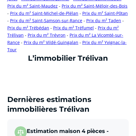
Prix du m² Saint-Maudez
-
Prix du m² Saint-Méloir-des-Bois
-
Prix du m² Saint-Michel-de-Plélan
-
Prix du m² Saint-Pôtan
-
Prix du m² Saint-Samson-sur-Rance
-
Prix du m² Taden
-
Prix du m² Trébédan
-
Prix du m² Tréfumel
-
Prix du m²
Trélivan
-
Prix du m² Trévron
-
Prix du m² La Vicomté-sur-
Rance
-
Prix du m² Vildé-Guingalan
-
Prix du m² Yvignac-la-
Tour
cliquer pour afficher plus du text
L’immobilier Trélivan
Dernières estimations
immobilières Trélivan
Estimation maison 4 pièces -