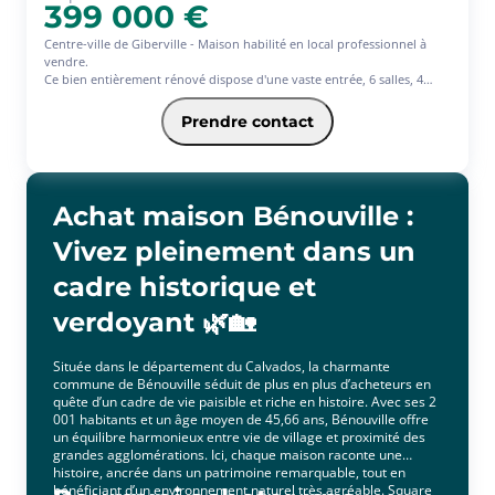
399 000 €
Centre-ville de Giberville - Maison habilité en local professionnel à
vendre.
Ce bien entièrement rénové dispose d'une vaste entrée, 6 salles, 4
bureaux, toilettes et rangements. Accès cave par escalier intérieur
ainsi que par l'extérieur. Possibilité d'acquérir un appartement de
Prendre contact
78m² au dessus de cette maison. Nombreuses possibilités.
Achat maison Bénouville :
Vivez pleinement dans un
cadre historique et
verdoyant 🌿🏡
Située dans le département du Calvados, la charmante
commune de Bénouville séduit de plus en plus d’acheteurs en
quête d’un cadre de vie paisible et riche en histoire. Avec ses 2
001 habitants et un âge moyen de 45,66 ans, Bénouville offre
un équilibre harmonieux entre vie de village et proximité des
grandes agglomérations. Ici, chaque maison raconte une
histoire, ancrée dans un patrimoine remarquable, tout en
bénéficiant d’un environnement naturel très agréable. Square