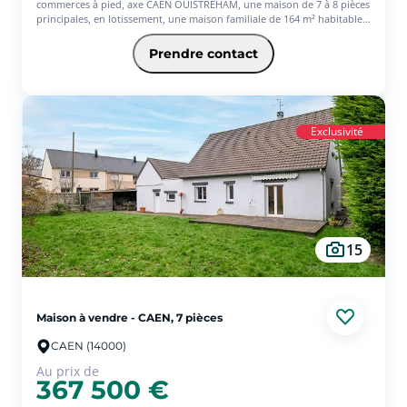
commerces à pied, axe CAEN OUISTREHAM, une maison de 7 à 8 pièces
principales, en lotissement, une maison familiale de 164 m² habitables
(200 m² utiles), 2003 un grand espace de réception de 50 m² avec un
poêle à bois Godin composé d'un séjour, un salon et salle à manger, le
Prendre contact
tout ouvert sur la cuisine familiale qui donne accès à une véranda,
arrière cuisine, deux garages, quatre à cinq chambres dont une avec
dressing et salle de bains privative, seconde salle de bains avec
buanderie, salle d'eau au rez-de-chaussée avec une chambre, grande
mezzanine à l'étage. Chauffage électrique. Terrasse aménagée, terrain
Exclusivité
bien clos avec portail motorisé. Idéal pour un artisan. Jardin de 730
m².
15
Maison à vendre - CAEN, 7 pièces
CAEN (14000)
Au prix de
367 500 €