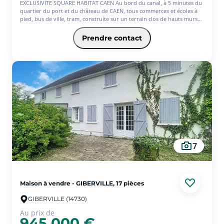
EXCLUSIVITE SQUARE HABITAT CAEN Au bord du canal, à 5 minutes du
quartier du port et du château de CAEN, tous commerces et écoles à
pied, bus de ville, tram, construite sur un terrain clos de hauts murs
en pierre, une maison de construction traditionnelle de 1982 ,
récemment rénovée, 127 m² habitables, 7 pièces, cinq chambres dont
Prendre contact
une en rez-de-chaussée aves une grande salle de bains, salle d'eau à
l'étage, un séjour salon avec cheminée insert donnant sur une
véranda de 19 m², une cuisine indépendante aménagée et équipée,
une grande buanderie, garage avec une pièce atelier et un grenier
aménageable au dessus du garage, chauffage électrique avec des
radiateurs récents, terrasse, préau pour véhicule, cabanon, Grande
entrée avec portail motorisé. Idéal pour allier vie personnelle et une
activité professionnelle ou artisanale à proximité de l'hyper centre de
CAEN.
7
Maison à vendre - GIBERVILLE, 17 pièces
GIBERVILLE (14730)
Au prix de
945 000 €