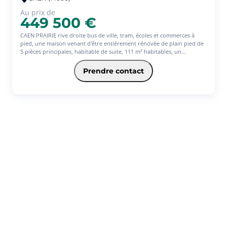
Au prix de
449 500 €
CAEN PRAIRIE rive droite bus de ville, tram, écoles et commerces à
pied, une maison venant d'être entièrement rénovée de plain pied de
5 pièces principales, habitable de suite, 111 m² habitables, un
magnifique séjour avec cheminée insert exposé au sud ouest de 45 m²
donnant accès de plain pied au jardin de 876 m², cuisine indépendante
Prendre contact
aménagée et équipée de 14 m² , trois chambres avec chacune leur
dressing aménagé, salle d'eau privative pour une des chambres et
salle de bains, sous-sol partiel composé d'une buanderie, deux pièces
de 40 m² à aménager avec une grande baies vitrées , chauffage
individuel électrique avec des nouveaux radiateurs performants,
jardin bien planté et aménagé avec terrasse à l'abri des regards, grand
parking extérieur avec portail motorisé. Petite dépendance au fond
du jardin