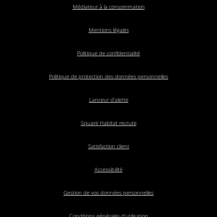
Médiateur à la consommation
Mentions légales
Politique de confidentialité
Politique de protection des données personnelles
Lanceur d'alerte
Square Habitat recrute
Satisfaction client
Accessibilité
Gestion de vos données personnelles
Conditions générales d'utilisation