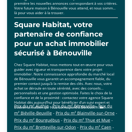
première les nouvelles annonces correspondant à vos critères.
Votre future maison à Bénouville vous attend, et nous sommes
là pour vous aider à la trouver.
Square Habitat, votre
partenaire de confiance
pour un achat immobilier
sécurisé à Bénouville
Chez Square Habitat, nous mettons tout en œuvre pour vous
guider avec rigueur et transparence dans votre projet
immobilier. Notre connaissance approfondie du marché local
de Bénouville vous garantit un accompagnement fiable, du
premier contact jusqu’à la remise des clés. Avec nous, votre
achat se déroule en toute sérénité, avec des conseils
personnalisés et une gestion optimisée. Faites le choix de la
confiance et de la proximité : contactez votre agence Square
Habitat dès aujourd’hui pour bénéficier d’un suivi expert et
Prix du m² Authie
-
Prix du m² Bénouville
-
Prix du
trouver la maison qui vous correspond à Bénouville. 🏡✨
m² Biéville-Beuville
-
Prix du m² Blainville-sur-Orne
-
Prix du m² Bourguébus
-
Prix du m² Thue et Mue
-
Prix du m² Bretteville-sur-Odon
-
Prix du m² Caen
-