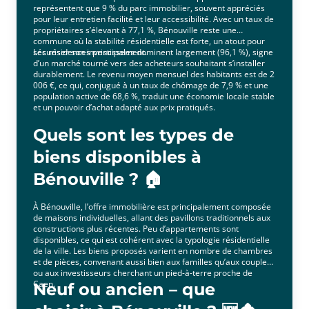
représentent que 9 % du parc immobilier, souvent appréciés
pour leur entretien facilité et leur accessibilité. Avec un taux de
propriétaires s’élevant à 77,1 %, Bénouville reste une
commune où la stabilité résidentielle est forte, un atout pour
sécuriser son investissement.
Les résidences principales dominent largement (96,1 %), signe
d’un marché tourné vers des acheteurs souhaitant s’installer
durablement. Le revenu moyen mensuel des habitants est de 2
006 €, ce qui, conjugué à un taux de chômage de 7,9 % et une
population active de 68,6 %, traduit une économie locale stable
et un pouvoir d’achat adapté aux prix pratiqués.
Quels sont les types de
biens disponibles à
Bénouville ? 🏠
À Bénouville, l’offre immobilière est principalement composée
de maisons individuelles, allant des pavillons traditionnels aux
constructions plus récentes. Peu d’appartements sont
disponibles, ce qui est cohérent avec la typologie résidentielle
de la ville. Les biens proposés varient en nombre de chambres
et de pièces, convenant aussi bien aux familles qu’aux couples
ou aux investisseurs cherchant un pied-à-terre proche de
Caen.
Neuf ou ancien – que