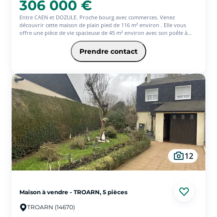
306 000 €
Entre CAEN et DOZULE. Proche bourg avec commerces. Venez
découvrir cette maison de plain pied de 116 m² environ . Elle vous
offre une pièce de vie spacieuse de 45 m² environ avec son poêle à
bois, sa cuisine ouverte, son arrière cuisine et son accès à une terrasse
couverte. Un dégagement vous emmène aux 3 chambres, à la salle de
Prendre contact
bains et à un wc. Un jardin de 2 400 m² environ avec un carport et un
abri de jardin. A VISITER.
12
Maison à vendre - TROARN, 5 pièces
TROARN (14670)