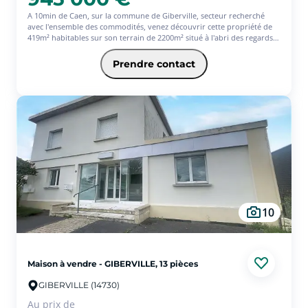
A 10min de Caen, sur la commune de Giberville, secteur recherché
avec l'ensemble des commodités, venez découvrir cette propriété de
419m² habitables sur son terrain de 2200m² situé à l'abri des regards
en plein coeur de la commune.
Ce bien dispose de nombreuses pièces de réception et pas moins de
Prendre contact
dix chambres. Une véranda parfaitement exposé, un studio
indépendant au sein de la maison et dépendances. Nombreuses
possibilités pour ce bien, que ce soit pour effectuer une division, créer
une activité professionnelle ou autre.
10
Maison à vendre - GIBERVILLE, 13 pièces
GIBERVILLE (14730)
Au prix de