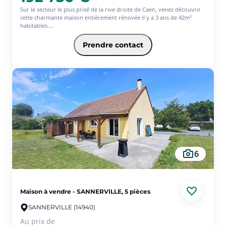
Sur le secteur le plus prisé de la rive droite de Caen, venez découvrir
cette charmante maison entièrement rénovée il y a 3 ans de 42m²
habitables.
Ce bien dispose d'un séjour de 25m² avec sa cuisine aménagée et
équipée, une chambre avec placard intégré et salle d'eau avec
Prendre contact
toilettes. Agréable terrasse sans vis-à-vis exposée plein Ouest. Le gros
plus de cette maison : une cave de 12m² accessible depuis le séjour
permettant la création d'une seconde chambre et donc d'une surface
habitable plus importante. Possibilité de stationner jusqu'à deux
véhicules dans la cour et un autre devant le portail. Bien rare sur le
marché.
6
Maison à vendre - SANNERVILLE, 5 pièces
SANNERVILLE (14940)
Au prix de