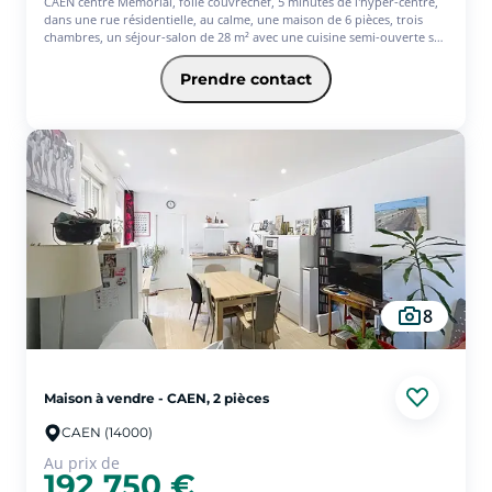
CAEN centre Mémorial, folie couvrechef, 5 minutes de l'hyper-centre,
dans une rue résidentielle, au calme, une maison de 6 pièces, trois
chambres, un séjour-salon de 28 m² avec une cuisine semi-ouverte sur
le séjour, accès de plain pied à une terrasse et au jardin de 280 m²
bien exposés au sud, salle de bains, deux wc, fenêtres PVC et volets
Prendre contact
motorisés dans toute la maison. grand garage avec coin buanderie.
Place de parking en plus. Chaudière gaz de ville. Vide sanitaire.
8
Maison à vendre - CAEN, 2 pièces
CAEN (14000)
Au prix de
192 750 €