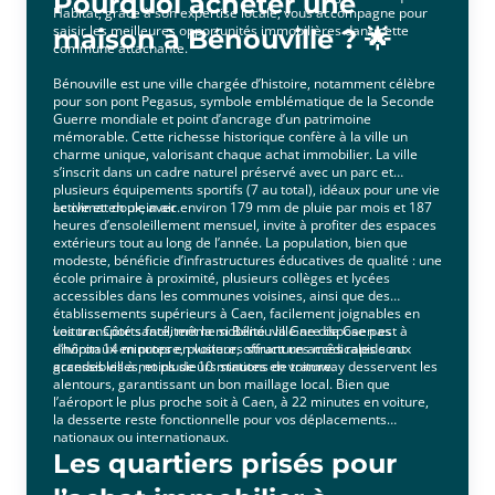
Pourquoi acheter une
Habitat, grâce à son expertise locale, vous accompagne pour
saisir les meilleures opportunités immobilières dans cette
maison à Bénouville ? 🌟
commune attachante.
Bénouville est une ville chargée d’histoire, notamment célèbre
pour son pont Pegasus, symbole emblématique de la Seconde
Guerre mondiale et point d’ancrage d’un patrimoine
mémorable. Cette richesse historique confère à la ville un
charme unique, valorisant chaque achat immobilier. La ville
s’inscrit dans un cadre naturel préservé avec un parc et
plusieurs équipements sportifs (7 au total), idéaux pour une vie
active et en plein air.
Le climat doux, avec environ 179 mm de pluie par mois et 187
heures d’ensoleillement mensuel, invite à profiter des espaces
extérieurs tout au long de l’année. La population, bien que
modeste, bénéficie d’infrastructures éducatives de qualité : une
école primaire à proximité, plusieurs collèges et lycées
accessibles dans les communes voisines, ainsi que des
établissements supérieurs à Caen, facilement joignables en
voiture. Côté santé, même si Bénouville ne dispose pas
Les transports facilitent la mobilité : la Gare de Caen est à
d’hôpitaux en propre, plusieurs structures médicales sont
environ 14 minutes en voiture, offrant un accès rapide aux
accessibles à moins de 10 minutes en voiture.
grandes villes, et plusieurs stations de tramway desservent les
alentours, garantissant un bon maillage local. Bien que
l’aéroport le plus proche soit à Caen, à 22 minutes en voiture,
la desserte reste fonctionnelle pour vos déplacements
nationaux ou internationaux.
Les quartiers prisés pour