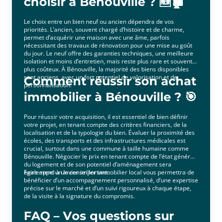
choisir à Bénouville ? 🆕🏚️
Le choix entre un bien neuf ou ancien dépendra de vos
priorités. L’ancien, souvent chargé d’histoire et de charme,
permet d’acquérir une maison avec une âme, parfois
nécessitant des travaux de rénovation pour une mise au goût
du jour. Le neuf offre des garanties techniques, une meilleure
isolation et moins d’entretien, mais reste plus rare et souvent
plus coûteux. À Bénouville, la majorité des biens disponibles
sont anciens, avec un fort potentiel de valorisation et de
Comment réussir son achat
personnalisation.
immobilier à Bénouville ? 🎯
Pour réussir votre acquisition, il est essentiel de bien définir
votre projet, en tenant compte des critères financiers, de la
localisation et de la typologie du bien. Évaluer la proximité des
écoles, des transports et des infrastructures médicales est
crucial, surtout dans une commune à taille humaine comme
Bénouville. Négocier le prix en tenant compte de l’état général
du logement et de son potentiel d’aménagement sera
également un levier important.
Faire appel à un conseiller immobilier local vous permettra de
bénéficier d’un accompagnement personnalisé, d’une expertise
précise sur le marché et d’un suivi rigoureux à chaque étape,
de la visite à la signature du compromis.
FAQ – Vos questions sur