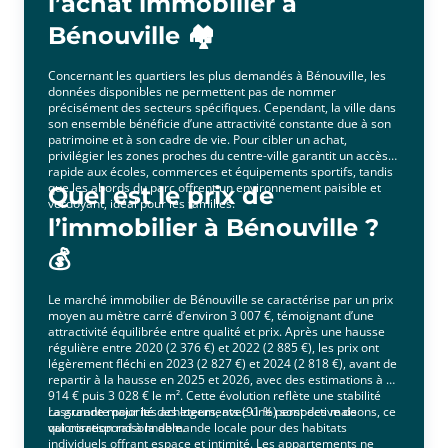
l’achat immobilier à
Bénouville 🏘️
Concernant les quartiers les plus demandés à Bénouville, les
données disponibles ne permettent pas de nommer
précisément des secteurs spécifiques. Cependant, la ville dans
son ensemble bénéficie d’une attractivité constante due à son
patrimoine et à son cadre de vie. Pour cibler un achat,
privilégier les zones proches du centre-ville garantit un accès
rapide aux écoles, commerces et équipements sportifs, tandis
que les abords du parc offrent un environnement paisible et
Quel est le prix de
verdoyant, idéal pour les familles.
l’immobilier à Bénouville ?
💰
Le marché immobilier de Bénouville se caractérise par un prix
moyen au mètre carré d’environ 3 007 €, témoignant d’une
attractivité équilibrée entre qualité et prix. Après une hausse
régulière entre 2020 (2 376 €) et 2022 (2 885 €), les prix ont
légèrement fléchi en 2023 (2 827 €) et 2024 (2 818 €), avant de
repartir à la hausse en 2025 et 2026, avec des estimations à 2
914 € puis 3 028 € le m². Cette évolution reflète une stabilité
rassurante pour les acheteurs, avec une perspective de
La grande majorité des logements (91 %) sont des maisons, ce
valorisation raisonnable.
qui correspond à la demande locale pour des habitats
individuels offrant espace et intimité. Les appartements ne