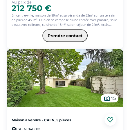
Au prix de
212 750 €
En centre-ville, maison de 89m² et sa véranda de 33m² sur un terrain
de plus de 450m². Le bien se compose d'une entrée avec placard, salle
d'eau avec toilettes, cuisine de 13m², salon-séjour de 24m². Accès
direct à la véranda de 33m² exposée sud-ouest avec cheminée, offrant
un véritable prolongement de la pièce de vie. A l'étage, nous
Prendre contact
retrouvons un dégagement avec placard desservant une salle d'eau
avec toilettes et trois chambres. Garage avec rangement intégré sous
la toiture. Deux cabanons de jardin complètent ce bien. Terrain sans
vis-à-vis, au calme. Rafraichissement à prévoir.
15
Maison à vendre - CAEN, 5 pièces
CAEN (14000)