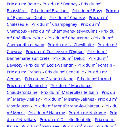
Prix du m² Beure
-
Prix du m² Bonnay
-
Prix du m²
Boussières
-
Prix du m² Braillans
-
Prix du m² Busy
-
Prix du
m² Byans-sur-Doubs
-
Prix du m² Chalèze
-
Prix du m²
Chalezeule
-
Prix du m² Champagney
-
Prix du m²
Champoux
-
Prix du m² Champvans-les-Moulins
-
Prix du
m² Châtillon-le-Duc
-
Prix du m² Chaucenne
-
Prix du m²
Chemaudin et Vaux
-
Prix du m² La Chevillotte
-
Prix du m²
Chevroz
-
Prix du m² Cussey-sur-l'Ognon
-
Prix du m²
Dannemarie-sur-Crète
-
Prix du m² Deluz
-
Prix du m²
Devecey
-
Prix du m² École-Valentin
-
Prix du m² Fontain
-
Prix du m² Franois
-
Prix du m² Geneuille
-
Prix du m²
Gennes
-
Prix du m² Grandfontaine
-
Prix du m² Larnod
-
Prix du m² Mamirolle
-
Prix du m² Marchaux-
Chaudefontaine
-
Prix du m² Mazerolles-le-Salin
-
Prix du
m² Mérey-Vieilley
-
Prix du m² Miserey-Salines
-
Prix du m²
Montfaucon
-
Prix du m² Montferrand-le-Château
-
Prix du
m² Morre
-
Prix du m² Nancray
-
Prix du m² Noironte
-
Prix
du m² Novillars
-
Prix du m² Osselle-Routelle
-
Prix du m²
Palise
-
Prix du m² Pelousey
-
Prix du m² Pirey
-
Prix du m²