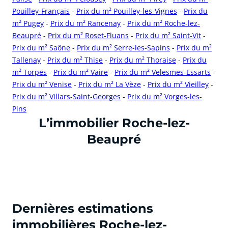
Pouilley-Français
-
Prix du m² Pouilley-les-Vignes
-
Prix du
m² Pugey
-
Prix du m² Rancenay
-
Prix du m² Roche-lez-
Beaupré
-
Prix du m² Roset-Fluans
-
Prix du m² Saint-Vit
-
Prix du m² Saône
-
Prix du m² Serre-les-Sapins
-
Prix du m²
Tallenay
-
Prix du m² Thise
-
Prix du m² Thoraise
-
Prix du
m² Torpes
-
Prix du m² Vaire
-
Prix du m² Velesmes-Essarts
-
Prix du m² Venise
-
Prix du m² La Vèze
-
Prix du m² Vieilley
-
Prix du m² Villars-Saint-Georges
-
Prix du m² Vorges-les-
Pins
cliquer pour afficher plus du text
L’immobilier Roche-lez-
Beaupré
Dernières estimations
immobilières Roche-lez-