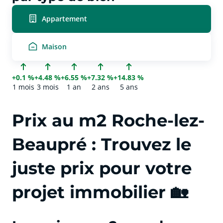
Appartement
Maison
+0.1 %
+4.48 %
+6.55 %
+7.32 %
+14.83 %
1 mois
3 mois
1 an
2 ans
5 ans
Prix au m2 Roche-lez-
Beaupré : Trouvez le
juste prix pour votre
projet immobilier 🏡