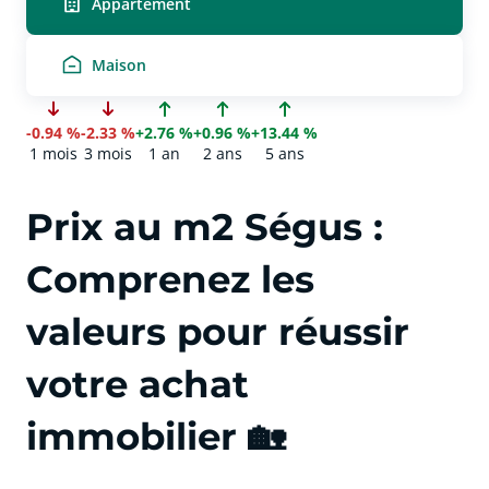
Appartement
Maison
-0.94 %
-2.33 %
+2.76 %
+0.96 %
+13.44 %
1 mois
3 mois
1 an
2 ans
5 ans
Prix au m2 Ségus :
Comprenez les
valeurs pour réussir
votre achat
immobilier 🏡