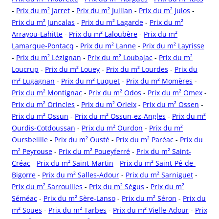
-
Prix du m² Jarret
-
Prix du m² Juillan
-
Prix du m² Julos
-
Prix du m² Juncalas
-
Prix du m² Lagarde
-
Prix du m²
Arrayou-Lahitte
-
Prix du m² Laloubère
-
Prix du m²
Lamarque-Pontacq
-
Prix du m² Lanne
-
Prix du m² Layrisse
-
Prix du m² Lézignan
-
Prix du m² Loubajac
-
Prix du m²
Loucrup
-
Prix du m² Louey
-
Prix du m² Lourdes
-
Prix du
m² Lugagnan
-
Prix du m² Luquet
-
Prix du m² Momères
-
Prix du m² Montignac
-
Prix du m² Odos
-
Prix du m² Omex
-
Prix du m² Orincles
-
Prix du m² Orleix
-
Prix du m² Ossen
-
Prix du m² Ossun
-
Prix du m² Ossun-ez-Angles
-
Prix du m²
Ourdis-Cotdoussan
-
Prix du m² Ourdon
-
Prix du m²
Oursbelille
-
Prix du m² Ousté
-
Prix du m² Paréac
-
Prix du
m² Peyrouse
-
Prix du m² Poueyferré
-
Prix du m² Saint-
Créac
-
Prix du m² Saint-Martin
-
Prix du m² Saint-Pé-de-
Bigorre
-
Prix du m² Salles-Adour
-
Prix du m² Sarniguet
-
Prix du m² Sarrouilles
-
Prix du m² Ségus
-
Prix du m²
Séméac
-
Prix du m² Sère-Lanso
-
Prix du m² Séron
-
Prix du
m² Soues
-
Prix du m² Tarbes
-
Prix du m² Vielle-Adour
-
Prix