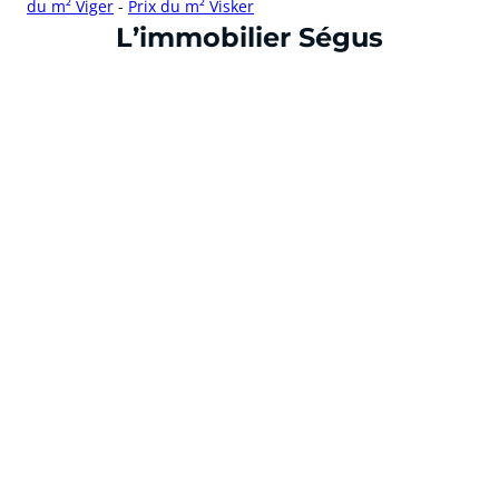
du m² Viger
-
Prix du m² Visker
cliquer pour afficher plus du text
L’immobilier Ségus