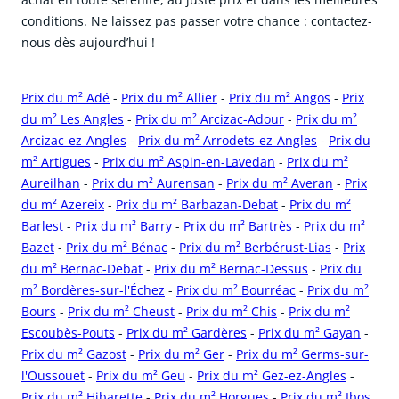
conditions. Ne laissez pas passer votre chance : contactez-
nous dès aujourd’hui !
Prix du m² Adé
-
Prix du m² Allier
-
Prix du m² Angos
-
Prix
du m² Les Angles
-
Prix du m² Arcizac-Adour
-
Prix du m²
Arcizac-ez-Angles
-
Prix du m² Arrodets-ez-Angles
-
Prix du
m² Artigues
-
Prix du m² Aspin-en-Lavedan
-
Prix du m²
Aureilhan
-
Prix du m² Aurensan
-
Prix du m² Averan
-
Prix
du m² Azereix
-
Prix du m² Barbazan-Debat
-
Prix du m²
Barlest
-
Prix du m² Barry
-
Prix du m² Bartrès
-
Prix du m²
Bazet
-
Prix du m² Bénac
-
Prix du m² Berbérust-Lias
-
Prix
du m² Bernac-Debat
-
Prix du m² Bernac-Dessus
-
Prix du
m² Bordères-sur-l'Échez
-
Prix du m² Bourréac
-
Prix du m²
Bours
-
Prix du m² Cheust
-
Prix du m² Chis
-
Prix du m²
Escoubès-Pouts
-
Prix du m² Gardères
-
Prix du m² Gayan
-
Prix du m² Gazost
-
Prix du m² Ger
-
Prix du m² Germs-sur-
l'Oussouet
-
Prix du m² Geu
-
Prix du m² Gez-ez-Angles
-
Prix du m² Hibarette
-
Prix du m² Horgues
-
Prix du m² Ibos