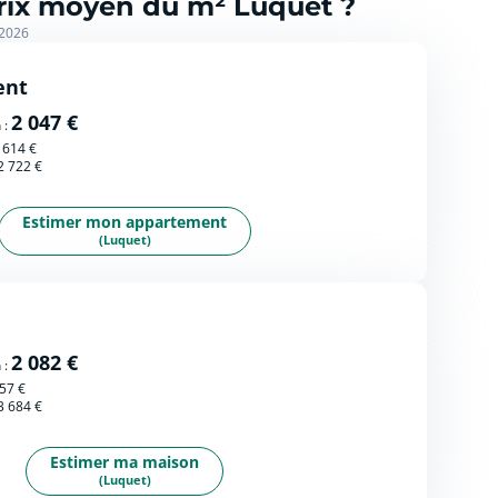
prix moyen du m² Luquet ?
 2026
ent
2 047 €
 :
 614 €
2 722 €
Estimer mon appartement
(Luquet)
2 082 €
 :
57 €
3 684 €
Estimer ma maison
(Luquet)