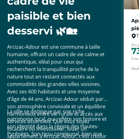
cadre de vie
paisible et bien
Ap
desservi 🌿🏡
pi
T
Au 
Arcizac-Adour est une commune à taille
7
humaine, offrant un cadre de vie calme et
À lo
authentique, idéal pour ceux qui
recherchent la tranquillité proche de la
Situ
enti
nature tout en restant connectés aux
cadr
commodités des grandes villes voisines.
Il s
amén
Avec ses 600 habitants et une moyenne
plac
d’âge de 44 ans, Arcizac-Adour séduit par
Vous
l'arr
son atmosphère conviviale et un équilibre
Appa
La ville se distingue par son riche
harmonieux entre vie rurale et accès aux
chau
patrimoine local, qui reflète son histoire et
services essentiels. Que vous soyez
Disp
son identité dans la région des Hautes-
locataire ou investisseur, louer un
Pyrénées. Son tissu communal, bien que
appartement à Arcizac-Adour, c’est choisir