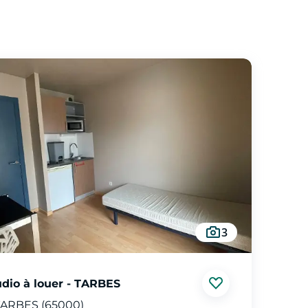
3
udio à louer - TARBES
ARBES (65000)