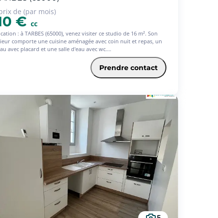
prix de (par mois)
10 €
cc
cation : à TARBES (65000), venez visiter ce studio de 16 m². Son
rieur comporte une cuisine aménagée avec coin nuit et repas, un
au avec placard et une salle d'eau avec wc.
udio bénéficie d'un chauffage individuel alimenté à l'électricité.
appartement se situe au 3e et dernier étage d'un petit immeuble
Prendre contact
 ascenseur.
ésidence comporte un parking sécurisée, une laverie ainsi qu'une
e d'étude commune. Les informations sur les risques auxquels ce
 est exposé sont disponibles sur le site Géorisques :
georisques.gouv.fr.
sitez pas à prendre contact avec notre équipe pour une première
te de cet appartement à louer.
nible le 12 Juillet .
 174 € TTC à la charge du locataire comprenant 47 € TTC
 l'état des lieux. Loyer de base 310 €/mois. Provision sur charges
€/mois, régularisation annuelle. Dépôt de garantie 410 €. Classe
gie C, Classe climat A Montant moyen estimé des dépenses
elles d'énergie pour un usage standard, établi à partir des prix
énergie de l'année 2021 : entre 290.00 et 450.00 €. Les
rmations sur les risques auxquels ce bien est exposé sont
onibles sur le site Géorisques : georisques.gouv.fr.
5