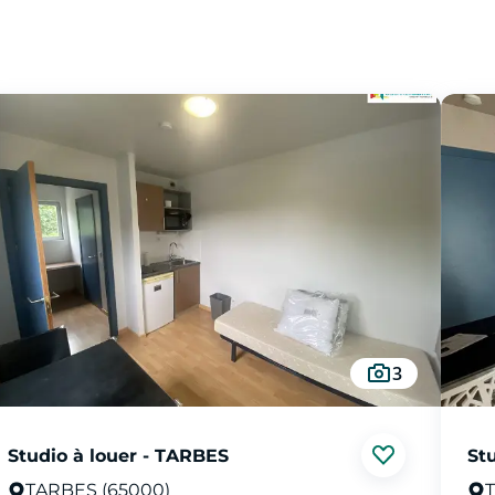
3
Studio à louer - TARBES
St
TARBES (65000)
T