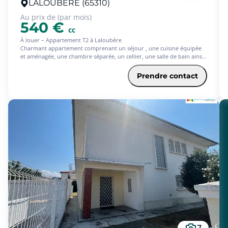
LALOUBERE (65310)
Au prix de (par mois)
540 €
cc
À louer – Appartement T2 à Laloubère
Charmant appartement comprenant un séjour , une cuisine équipée
et aménagée, une chambre séparée, un cellier, une salle de bain ainsi
qu'un WC indépendant.
Le logement dispose également d'un chauffage individuel au gaz,
Prendre contact
d'une cave et d'une place de parking privative.
Appartement idéalement situé, offrant confort et praticité au
quotidien.
Pour plus d'informations ou organiser une visite, merci de nous
contacter.
Disponible immédiatement.
Honoraires de 466 € TTC à la charge du locataire comprenant 127 €
TTC pour l'état des lieux. Loyer de base 515 €/mois. Provision sur
charges 25 €/mois, régularisation annuelle. Dépôt de garantie 515 €.
Classe énergie C, Classe climat C Montant estimé des dépenses
annuelles d'énergie pour un usage standard : entre 400.00 € et 590.00
€ sur les années 2021, 2022 et 2023 (abonnements compris). Les
informations sur les risques auxquels ce bien est exposé sont
disponibles sur le site Géorisques : georisques.gouv.fr.
7