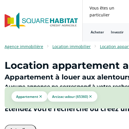
Vous êtes un
particulier
Acheter
Investir
Consulter nos questions fréquentes
Consulter nos questions fréquentes
Consulter nos questions fréquentes
Consulter nos questions fréquentes
Consulter nos questions fréquentes
Consulter nos questions fréquentes
Agence immobilière
Location immobilier
Location appa
Location appartement a
Appartement à louer aux alentour
Aucune annonce ne correspond à votre reche
Appartement
Arcizac-adour (65360)
Étendez votre recherche ou créez un