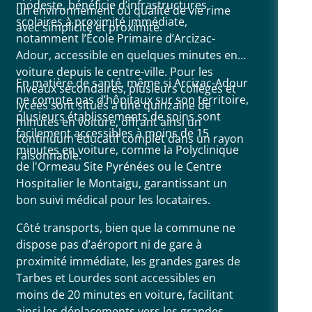
modeste, bénéficie d’infrastructures
un environnement où qualité de vie rime
scolaires à proximité immédiate,
Honoraires d
avec simplicité et proximité.
TTC pour l'état des lieux. Loyer de base 710 €/mois. Provision sur
notamment l’École Primaire d’Arcizac-
char
Adour, accessible en quelques minutes en
Clas
annu
voiture depuis le centre-ville. Pour les
€ su
En matière de santé, même si Arcizac-Adour
niveaux secondaires, plusieurs collèges et
info
ne compte pas d’hôpitaux sur son territoire,
disp
lycées sont situés à une quinzaine de
plusieurs établissements de soins sont
minutes en voiture, offrant ainsi un
facilement accessibles à moins de 15
continuum éducatif complet dans un rayon
minutes en voiture, comme la Polyclinique
raisonnable.
de l'Ormeau Site Pyrénées ou le Centre
Hospitalier le Montaigu, garantissant un
bon suivi médical pour les locataires.
Côté transports, bien que la commune ne
dispose pas d’aéroport ni de gare à
proximité immédiate, les grandes gares de
Tarbes et Lourdes sont accessibles en
moins de 20 minutes en voiture, facilitant
ainsi les déplacements vers les grandes