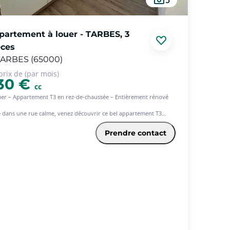
partement à louer - TARBES, 3
èces
ARBES (65000)
prix de (par mois)
30 €
cc
uer – Appartement T3 en rez-de-chaussée – Entièrement rénové
é dans une rue calme, venez découvrir ce bel appartement T3
èrement refait à neuf, offrant des prestations modernes et un
e de vie agréable.
Prendre contact
e compose d'une entrée desservant une cuisine indépendante,
agée et équipée, un séjour lumineux, deux chambres avec
ards intégrés, ainsi qu'une grande salle d'eau avec WC.
 bénéficierez également d'une place de parking privative située à
ière, dans une cour.
rtement propre et lumineux, équipé de double vitrage et d'un
ffage individuel au gaz pour un meilleur confort au quotidien.
onible rapidement.