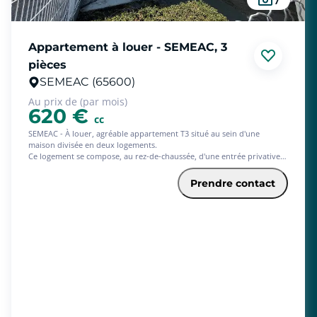
Appartement à louer - SEMEAC, 3
pièces
SEMEAC (65600)
Au prix de (par mois)
620 €
cc
SEMEAC - À louer, agréable appartement T3 situé au sein d'une
maison divisée en deux logements.
Ce logement se compose, au rez-de-chaussée, d'une entrée privative,
d'une buanderie ainsi que d'un garage. À l'étage, vous découvrirez un
séjour lumineux, une cuisine indépendante, deux chambres, une salle
Prendre contact
de bains et un WC séparé.
Vous profiterez également d'un petit jardin privatif.
Le logement est équipé d'un chauffage individuel au gaz.
Pour tout renseignement complémentaire ou pour organiser une
visite, n'hésitez pas à nous contacter.
Honoraires de 620 € TTC à la charge du locataire comprenant 319 €
TTC pour l'état des lieux. Loyer de base 585 €/mois. Provision sur
charges 35 €/mois, régularisation annuelle. Dépôt de garantie 585 €.
Logement à consommation énergétique excessive : Classe énergie F,
Classe climat F La loi impose que le niveau de performance