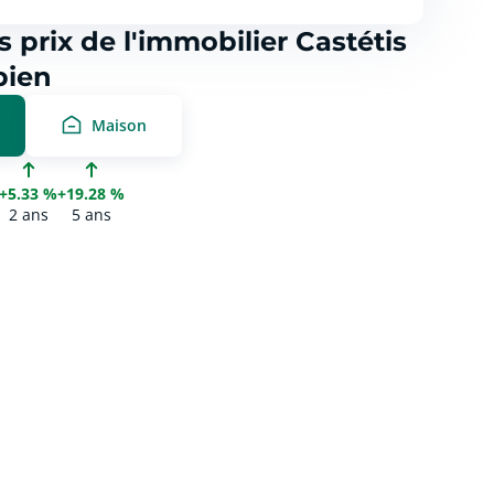
 prix de l'immobilier Castétis
bien
Maison
+5.33 %
+19.28 %
2 ans
5 ans