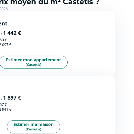
prix moyen du m² Castétis ?
 2026
ent
1 442 €
 :
50 €
2 097 €
Estimer mon appartement
(Castétis)
1 897 €
 :
57 €
2 941 €
Estimer ma maison
(Castétis)