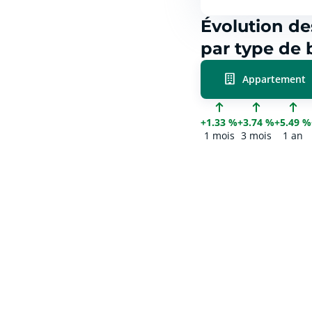
Évolution des
par type de 
Appartement
+1.33 %
+3.74 %
+5.49 %
1 mois
3 mois
1 an