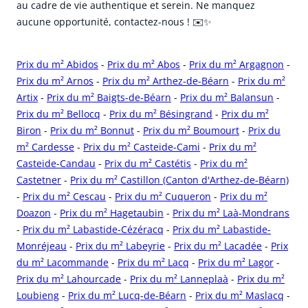
au cadre de vie authentique et serein. Ne manquez
aucune opportunité, contactez-nous ! ✉️✨
Prix du m² Abidos
-
Prix du m² Abos
-
Prix du m² Argagnon
-
Prix du m² Arnos
-
Prix du m² Arthez-de-Béarn
-
Prix du m²
Artix
-
Prix du m² Baigts-de-Béarn
-
Prix du m² Balansun
-
Prix du m² Bellocq
-
Prix du m² Bésingrand
-
Prix du m²
Biron
-
Prix du m² Bonnut
-
Prix du m² Boumourt
-
Prix du
m² Cardesse
-
Prix du m² Casteide-Cami
-
Prix du m²
Casteide-Candau
-
Prix du m² Castétis
-
Prix du m²
Castetner
-
Prix du m² Castillon (Canton d'Arthez-de-Béarn)
-
Prix du m² Cescau
-
Prix du m² Cuqueron
-
Prix du m²
Doazon
-
Prix du m² Hagetaubin
-
Prix du m² Laà-Mondrans
-
Prix du m² Labastide-Cézéracq
-
Prix du m² Labastide-
Monréjeau
-
Prix du m² Labeyrie
-
Prix du m² Lacadée
-
Prix
du m² Lacommande
-
Prix du m² Lacq
-
Prix du m² Lagor
-
Prix du m² Lahourcade
-
Prix du m² Lanneplaà
-
Prix du m²
Loubieng
-
Prix du m² Lucq-de-Béarn
-
Prix du m² Maslacq
-