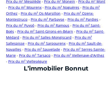
Prix du m² Mesplède
-
Prix du m² Monein
-
Prix du m² Mont
-
Prix du m² Mourenx
-
Prix du m² Noguères
-
Prix du m²
Orthez
-
Prix du m² Os-Marsillon
-
Prix du m² Ozenx-
Montestrucq
-
Prix du m² Parbayse
-
Prix du m² Pardies
-
Prix du m² Puyoô
-
Prix du m² Ramous
-
Prix du m² Saint-
Boès
-
Prix du m² Saint-Girons-en-Béarn
-
Prix du m² Saint-
Médard
-
Prix du m² Salles-Mongiscard
-
Prix du m²
Sallespisse
-
Prix du m² Sarpourenx
-
Prix du m² Sault-de-
Navailles
-
Prix du m² Sauvelade
-
Prix du m² Serres-Sainte-
Marie
-
Prix du m² Tarsacq
-
Prix du m² Viellenave-d'Arthez
-
Prix du m² Vielleségure
cliquer pour afficher plus du text
L’immobilier Bonnut