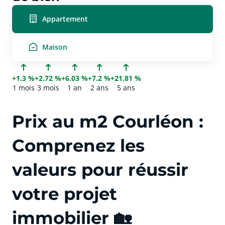
Appartement
Maison
+1.3 %
+2.72 %
+6.03 %
+7.2 %
+21.81 %
1 mois
3 mois
1 an
2 ans
5 ans
Prix au m2 Courléon :
Comprenez les
valeurs pour réussir
votre projet
immobilier 🏡