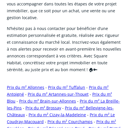
vous accompagner dans toutes les étapes de votre projet
immobilier, que ce soit pour un achat, une vente ou une
gestion locative.
N’hésitez pas à nous contacter pour bénéficier d’une
estimation personnalisée et gratuite, réalisée avec rigueur
et connaissance du marché local. Inscrivez-vous également
à nos alertes pour recevoir en avant-première les nouvelles
annonces correspondant à vos critères. Avec Square
Habitat, concrétisez votre projet immobilier en toute
sérénité, au juste prix et au bon moment ! 🏠🔑
Prix du m² Allonnes
-
Prix du m² Tuffalun
-
Prix du m²
Antoigné
-
Prix du m² Artannes-sur-Thouet
-
Prix du m²
Blou
-
Prix du m² Brain-sur-Allonnes
-
Prix du m² La Breille-
les-Pins
-
Prix du m² Brossay
-
Prix du m² Bellevigne-les-
Châteaux
-
Prix du m² Cizay-la-Madeleine
-
Prix du m² Le
Coudray-Macouard
-
Prix du m² Courchamps
-
Prix du m²