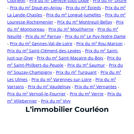
Courléon
-
Prix du m² Dénezé-sous-Doué
-
Prix du m² Distré
-
Prix du m² Doué-en-Anjou
-
Prix du m² Épieds
-
Prix du m²
La Lande-Chasles
-
Prix du m² Longué-Jumelles
-
Prix du m²
Louresse-Rochemenier
-
Prix du m² Montreuil-Bellay
-
Prix
du m² Montsoreau
-
Prix du m² Mouliherne
-
Prix du m²
Neuillé
-
Prix du m² Parnay
-
Prix du m² Le Puy-Notre-Dame
-
Prix du m² Gennes-Val-de-Loire
-
Prix du m² Rou-Marson
-
Prix du m² Saint-Clément-des-Levées
-
Prix du m² Saint-
Just-sur-Dive
-
Prix du m² Saint-Macaire-du-Bois
-
Prix du
m² Saint-Philbert-du-Peuple
-
Prix du m² Saumur
-
Prix du
m² Souzay-Champigny
-
Prix du m² Turquant
-
Prix du m²
Les Ulmes
-
Prix du m² Varennes-sur-Loire
-
Prix du m²
Varrains
-
Prix du m² Vaudelnay
-
Prix du m² Vernantes
-
Prix du m² Vernoil-le-Fourrier
-
Prix du m² Verrie
-
Prix du
m² Villebernier
-
Prix du m² Vivy
cliquer pour afficher plus du text
L’immobilier Courléon