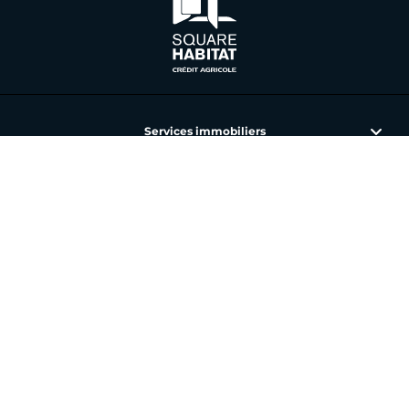
Services immobiliers
L'immobilier avec Square Habitat
Nos annonces et agences
Toutes nos offres