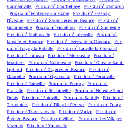
Cormainville
-
Prix du m² Courbehaye
-
Prix du m² Dambron
-
Prix du m² Fontenay-sur-Conie
-
Prix du m² Fresnay-
l'Évêque
-
Prix du m² Garancières-en-Beauce
-
Prix du m²
Gommerville
-
Prix du m² Gouillons
-
Prix du m² Guilleville
-
Prix du m² Guillonville
-
Prix du m² Intréville
-
Prix du m²
Janville-en-Beauce
-
Prix du m² Levesville-la-Chenard
-
Prix
du m² Loigny-la-Bataille
-
Prix du m² Louville-la-Chenard
-
Prix du m² Lumeau
-
Prix du m² Mérouville
-
Prix du m²
Moutiers
-
Prix du m² Nottonville
-
Prix du m² Oinville-Saint-
Liphard
-
Prix du m² Orgères-en-Beauce
-
Prix du m²
Ouarville
-
Prix du m² Oysonville
-
Prix du m² Péronville
-
Prix du m² Poinville
-
Prix du m² Poupry
-
Prix du m²
Prasville
-
Prix du m² Réclainville
-
Prix du m² Neuville Saint
Denis
-
Prix du m² Sainville
-
Prix du m² Santilly
-
Prix du m²
Terminiers
-
Prix du m² Tillay-le-Péneux
-
Prix du m² Toury
-
Prix du m² Trancrainville
-
Prix du m² Varize
-
Prix du m²
Éole-en-Beauce
-
Prix du m² Villars
-
Prix du m² Les Villages
Vovéens
-
Prix du m² Ymonville