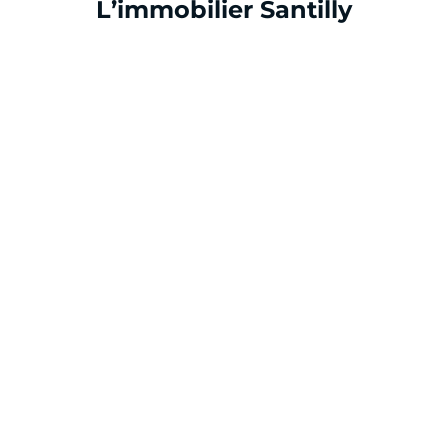
cliquer pour afficher plus du text
L’immobilier Santilly