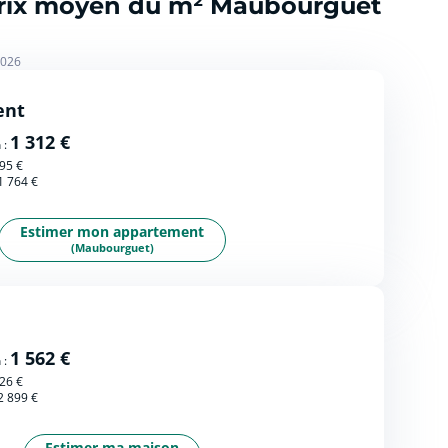
 prix moyen du m² Maubourguet
2026
ent
1 312 €
 :
95 €
1 764 €
Estimer mon appartement
(Maubourguet)
1 562 €
 :
26 €
2 899 €
Estimer ma maison