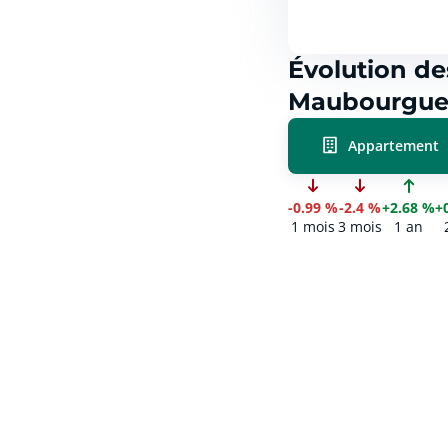
Évolution de
Maubourguet
Appartement
-0.99 %
-2.4 %
+2.68 %
+
1 mois
3 mois
1 an