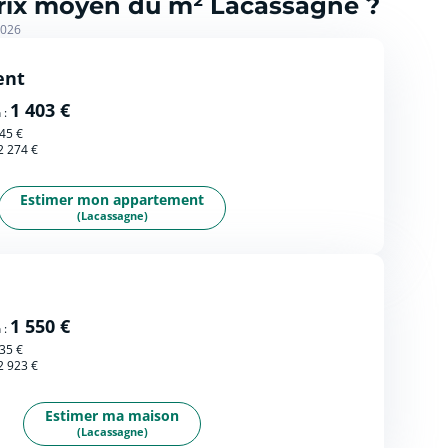
prix moyen du m² Lacassagne ?
2026
ent
1 403 €
 :
45 €
2 274 €
Estimer mon appartement
(Lacassagne)
1 550 €
 :
35 €
2 923 €
Estimer ma maison
(Lacassagne)