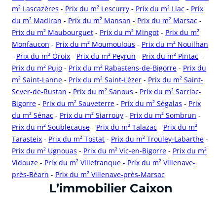
m² Lascazères
-
Prix du m² Lescurry
-
Prix du m² Liac
-
Prix
du m² Madiran
-
Prix du m² Mansan
-
Prix du m² Marsac
-
Prix du m² Maubourguet
-
Prix du m² Mingot
-
Prix du m²
Monfaucon
-
Prix du m² Moumoulous
-
Prix du m² Nouilhan
-
Prix du m² Oroix
-
Prix du m² Peyrun
-
Prix du m² Pintac
-
Prix du m² Pujo
-
Prix du m² Rabastens-de-Bigorre
-
Prix du
m² Saint-Lanne
-
Prix du m² Saint-Lézer
-
Prix du m² Saint-
Sever-de-Rustan
-
Prix du m² Sanous
-
Prix du m² Sarriac-
Bigorre
-
Prix du m² Sauveterre
-
Prix du m² Ségalas
-
Prix
du m² Sénac
-
Prix du m² Siarrouy
-
Prix du m² Sombrun
-
Prix du m² Soublecause
-
Prix du m² Talazac
-
Prix du m²
Tarasteix
-
Prix du m² Tostat
-
Prix du m² Trouley-Labarthe
-
Prix du m² Ugnouas
-
Prix du m² Vic-en-Bigorre
-
Prix du m²
Vidouze
-
Prix du m² Villefranque
-
Prix du m² Villenave-
près-Béarn
-
Prix du m² Villenave-près-Marsac
cliquer pour afficher plus du text
L’immobilier Caixon