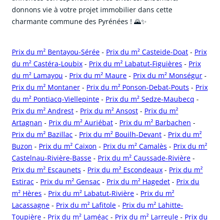
donnons vie à votre projet immobilier dans cette
charmante commune des Pyrénées ! 🌄✨
Prix du m² Bentayou-Sérée
-
Prix du m² Casteide-Doat
-
Prix
du m² Castéra-Loubix
-
Prix du m² Labatut-Figuières
-
Prix
du m² Lamayou
-
Prix du m² Maure
-
Prix du m² Monségur
-
Prix du m² Montaner
-
Prix du m² Ponson-Debat-Pouts
-
Prix
du m² Pontiacq-Viellepinte
-
Prix du m² Sedze-Maubecq
-
Prix du m² Andrest
-
Prix du m² Ansost
-
Prix du m²
Artagnan
-
Prix du m² Auriébat
-
Prix du m² Barbachen
-
Prix du m² Bazillac
-
Prix du m² Bouilh-Devant
-
Prix du m²
Buzon
-
Prix du m² Caixon
-
Prix du m² Camalès
-
Prix du m²
Castelnau-Rivière-Basse
-
Prix du m² Caussade-Rivière
-
Prix du m² Escaunets
-
Prix du m² Escondeaux
-
Prix du m²
Estirac
-
Prix du m² Gensac
-
Prix du m² Hagedet
-
Prix du
m² Hères
-
Prix du m² Labatut-Rivière
-
Prix du m²
Lacassagne
-
Prix du m² Lafitole
-
Prix du m² Lahitte-
Toupière
-
Prix du m² Laméac
-
Prix du m² Larreule
-
Prix du