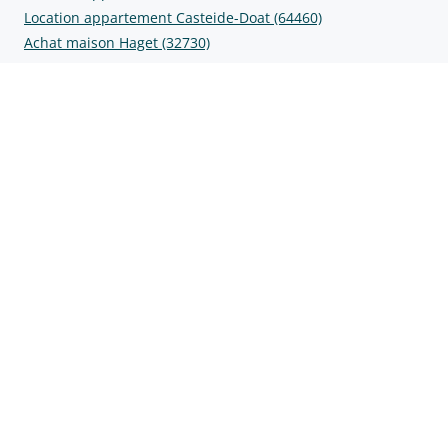
Location appartement Casteide-Doat (64460)
Achat maison Haget (32730)
Location appartement Haget (32730)
Prix au m2 aux alentours
Prix m2 Anoye (64350)
Prix m2 Baleix (64460)
Prix m2 Bédeille (64460)
Prix m2 Casteide-Doat (64460)
Prix m2 Haget (32730)