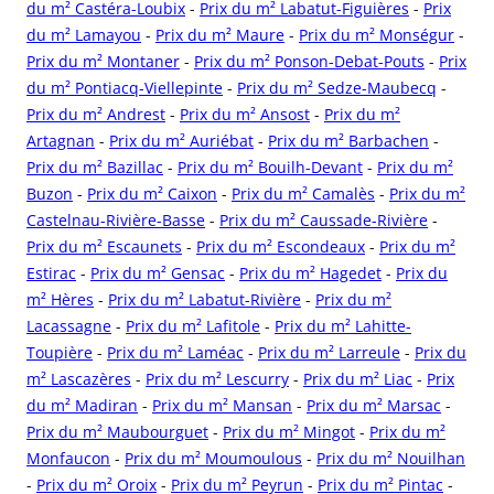
du m² Castéra-Loubix
-
Prix du m² Labatut-Figuières
-
Prix
du m² Lamayou
-
Prix du m² Maure
-
Prix du m² Monségur
-
Prix du m² Montaner
-
Prix du m² Ponson-Debat-Pouts
-
Prix
du m² Pontiacq-Viellepinte
-
Prix du m² Sedze-Maubecq
-
Prix du m² Andrest
-
Prix du m² Ansost
-
Prix du m²
Artagnan
-
Prix du m² Auriébat
-
Prix du m² Barbachen
-
Prix du m² Bazillac
-
Prix du m² Bouilh-Devant
-
Prix du m²
Buzon
-
Prix du m² Caixon
-
Prix du m² Camalès
-
Prix du m²
Castelnau-Rivière-Basse
-
Prix du m² Caussade-Rivière
-
Prix du m² Escaunets
-
Prix du m² Escondeaux
-
Prix du m²
Estirac
-
Prix du m² Gensac
-
Prix du m² Hagedet
-
Prix du
m² Hères
-
Prix du m² Labatut-Rivière
-
Prix du m²
Lacassagne
-
Prix du m² Lafitole
-
Prix du m² Lahitte-
Toupière
-
Prix du m² Laméac
-
Prix du m² Larreule
-
Prix du
m² Lascazères
-
Prix du m² Lescurry
-
Prix du m² Liac
-
Prix
du m² Madiran
-
Prix du m² Mansan
-
Prix du m² Marsac
-
Prix du m² Maubourguet
-
Prix du m² Mingot
-
Prix du m²
Monfaucon
-
Prix du m² Moumoulous
-
Prix du m² Nouilhan
-
Prix du m² Oroix
-
Prix du m² Peyrun
-
Prix du m² Pintac
-