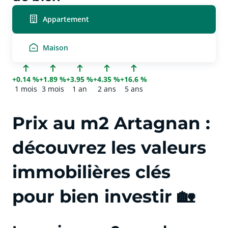
Appartement
Maison
+0.14 %
+1.89 %
+3.95 %
+4.35 %
+16.6 %
1 mois
3 mois
1 an
2 ans
5 ans
Prix au m2 Artagnan :
découvrez les valeurs
immobilières clés
pour bien investir 🏡