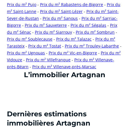
Prix du m² Pujo
-
Prix du m² Rabastens-de-Bigorre
-
Prix du
m² Saint-Lanne
-
Prix du m² Saint-Lézer
-
Prix du m² Saint-
Sever-de-Rustan
-
Prix du m² Sanous
-
Prix du m² Sarriac-
Bigorre
-
Prix du m² Sauveterre
-
Prix du m² Ségalas
-
Prix
du m² Sénac
-
Prix du m² Siarrouy
-
Prix du m² Sombrun
-
Prix du m² Soublecause
-
Prix du m² Talazac
-
Prix du m²
Tarasteix
-
Prix du m² Tostat
-
Prix du m² Trouley-Labarthe
-
Prix du m² Ugnouas
-
Prix du m² Vic-en-Bigorre
-
Prix du m²
Vidouze
-
Prix du m² Villefranque
-
Prix du m² Villenave-
près-Béarn
-
Prix du m² Villenave-près-Marsac
cliquer pour afficher plus du text
L’immobilier Artagnan
Dernières estimations
immobilières Artagnan