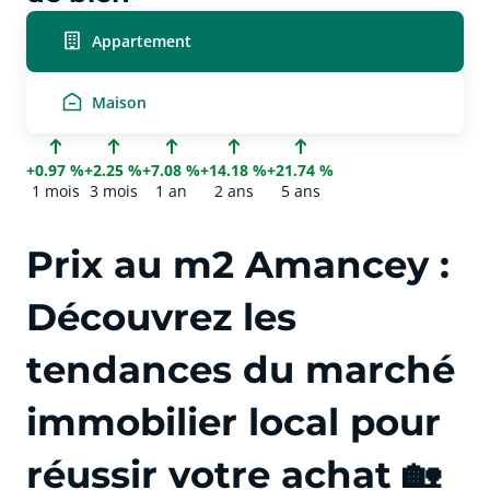
Appartement
Maison
+0.97 %
+2.25 %
+7.08 %
+14.18 %
+21.74 %
1 mois
3 mois
1 an
2 ans
5 ans
Prix au m2 Amancey :
Découvrez les
tendances du marché
immobilier local pour
réussir votre achat 🏡