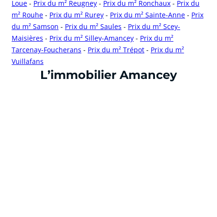
Loue
-
Prix du m² Reugney
-
Prix du m² Ronchaux
-
Prix du
m² Rouhe
-
Prix du m² Rurey
-
Prix du m² Sainte-Anne
-
Prix
du m² Samson
-
Prix du m² Saules
-
Prix du m² Scey-
Maisières
-
Prix du m² Silley-Amancey
-
Prix du m²
Tarcenay-Foucherans
-
Prix du m² Trépot
-
Prix du m²
Vuillafans
cliquer pour afficher plus du text
L’immobilier Amancey