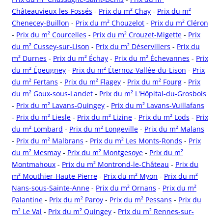
Châteauvieux-les-Fossés
-
Prix du m² Chay
-
Prix du m²
Chenecey-Buillon
-
Prix du m² Chouzelot
-
Prix du m² Cléron
-
Prix du m² Courcelles
-
Prix du m² Crouzet-Migette
-
Prix
du m² Cussey-sur-Lison
-
Prix du m² Déservillers
-
Prix du
m² Durnes
-
Prix du m² Échay
-
Prix du m² Échevannes
-
Prix
du m² Épeugney
-
Prix du m² Éternoz-Vallée-du-Lison
-
Prix
du m² Fertans
-
Prix du m² Flagey
-
Prix du m² Fourg
-
Prix
du m² Goux-sous-Landet
-
Prix du m² L'Hôpital-du-Grosbois
-
Prix du m² Lavans-Quingey
-
Prix du m² Lavans-Vuillafans
-
Prix du m² Liesle
-
Prix du m² Lizine
-
Prix du m² Lods
-
Prix
du m² Lombard
-
Prix du m² Longeville
-
Prix du m² Malans
-
Prix du m² Malbrans
-
Prix du m² Les Monts-Ronds
-
Prix
du m² Mesmay
-
Prix du m² Montgesoye
-
Prix du m²
Montmahoux
-
Prix du m² Montrond-le-Château
-
Prix du
m² Mouthier-Haute-Pierre
-
Prix du m² Myon
-
Prix du m²
Nans-sous-Sainte-Anne
-
Prix du m² Ornans
-
Prix du m²
Palantine
-
Prix du m² Paroy
-
Prix du m² Pessans
-
Prix du
m² Le Val
-
Prix du m² Quingey
-
Prix du m² Rennes-sur-