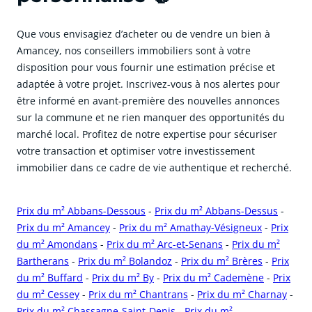
Que vous envisagiez d’acheter ou de vendre un bien à
Amancey, nos conseillers immobiliers sont à votre
disposition pour vous fournir une estimation précise et
adaptée à votre projet. Inscrivez-vous à nos alertes pour
être informé en avant-première des nouvelles annonces
sur la commune et ne rien manquer des opportunités du
marché local. Profitez de notre expertise pour sécuriser
votre transaction et optimiser votre investissement
immobilier dans ce cadre de vie authentique et recherché.
Prix du m² Abbans-Dessous
-
Prix du m² Abbans-Dessus
-
Prix du m² Amancey
-
Prix du m² Amathay-Vésigneux
-
Prix
du m² Amondans
-
Prix du m² Arc-et-Senans
-
Prix du m²
Bartherans
-
Prix du m² Bolandoz
-
Prix du m² Brères
-
Prix
du m² Buffard
-
Prix du m² By
-
Prix du m² Cademène
-
Prix
du m² Cessey
-
Prix du m² Chantrans
-
Prix du m² Charnay
-
Prix du m² Chassagne-Saint-Denis
-
Prix du m²