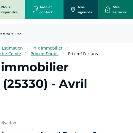
Nous
Aide et
Nos
Mes
rejoindre
contact
agences
espaces
n mag'immo
Estimation
Prix immobilier
nche-Comté
Prix m² Doubs
Prix m² Fertans
 immobilier
 (25330)
- Avril
alisation