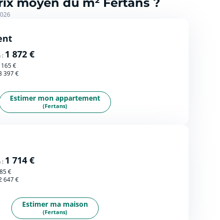
prix moyen du m² Fertans ?
2026
ent
1 872 €
 :
 165 €
3 397 €
Estimer mon appartement
(Fertans)
1 714 €
 :
85 €
2 647 €
Estimer ma maison
(Fertans)