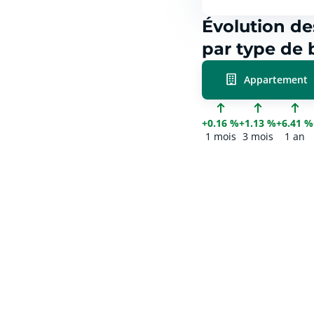
Évolution de
par type de 
Appartement
+0.16 %
+1.13 %
+6.41 %
1 mois
3 mois
1 an