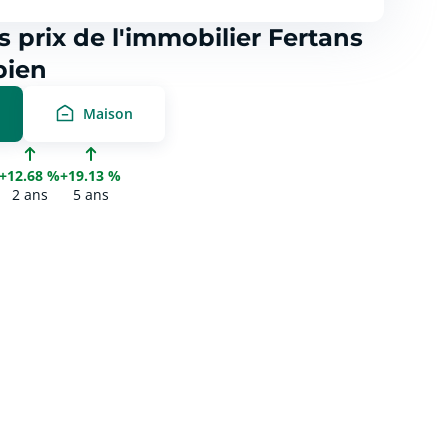
s prix de l'immobilier Fertans
bien
Maison
+12.68 %
+19.13 %
2 ans
5 ans