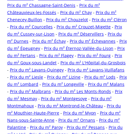
Prix du m² Chassagne-Saint-Denis
-
Prix du m²
Châteauvieux-les-Fossés
-
Prix du m² Chay
-
Prix du m²
Chenecey-Buillon
-
Prix du m² Chouzelot
-
Prix du m² Cléron
-
Prix du m² Courcelles
-
Prix du m² Crouzet-Migette
-
Prix
du m² Cussey-sur-Lison
-
Prix du m² Déservillers
-
Prix du
m² Durnes
-
Prix du m² Échay
-
Prix du m² Échevannes
-
Prix
du m² Épeugney
-
Prix du m² Éternoz-Vallée-du-Lison
-
Prix
du m² Fertans
-
Prix du m² Flagey
-
Prix du m² Fourg
-
Prix
du m² Goux-sous-Landet
-
Prix du m² L'Hôpital-du-Grosbois
-
Prix du m² Lavans-Quingey
-
Prix du m² Lavans-Vuillafans
-
Prix du m² Liesle
-
Prix du m² Lizine
-
Prix du m² Lods
-
Prix
du m² Lombard
-
Prix du m² Longeville
-
Prix du m² Malans
-
Prix du m² Malbrans
-
Prix du m² Les Monts-Ronds
-
Prix
du m² Mesmay
-
Prix du m² Montgesoye
-
Prix du m²
Montmahoux
-
Prix du m² Montrond-le-Château
-
Prix du
m² Mouthier-Haute-Pierre
-
Prix du m² Myon
-
Prix du m²
Nans-sous-Sainte-Anne
-
Prix du m² Ornans
-
Prix du m²
Palantine
-
Prix du m² Paroy
-
Prix du m² Pessans
-
Prix du