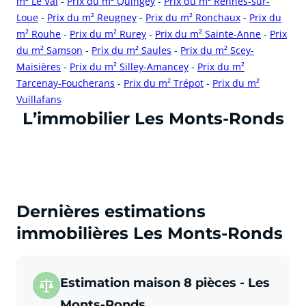
m² Le Val
-
Prix du m² Quingey
-
Prix du m² Rennes-sur-
Loue
-
Prix du m² Reugney
-
Prix du m² Ronchaux
-
Prix du
m² Rouhe
-
Prix du m² Rurey
-
Prix du m² Sainte-Anne
-
Prix
du m² Samson
-
Prix du m² Saules
-
Prix du m² Scey-
Maisières
-
Prix du m² Silley-Amancey
-
Prix du m²
Tarcenay-Foucherans
-
Prix du m² Trépot
-
Prix du m²
Vuillafans
cliquer pour afficher plus du text
L’immobilier Les Monts-Ronds
Dernières estimations
immobilières Les Monts-Ronds
Estimation maison 8 pièces - Les
Monts-Ronds