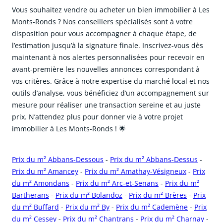
Vous souhaitez vendre ou acheter un bien immobilier à Les
Monts-Ronds ? Nos conseillers spécialisés sont à votre
disposition pour vous accompagner à chaque étape, de
l’estimation jusqu’à la signature finale. Inscrivez-vous dès
maintenant à nos alertes personnalisées pour recevoir en
avant-première les nouvelles annonces correspondant à
vos critères. Grâce à notre expertise du marché local et nos
outils d’analyse, vous bénéficiez d’un accompagnement sur
mesure pour réaliser une transaction sereine et au juste
prix. N’attendez plus pour donner vie à votre projet
immobilier à Les Monts-Ronds ! 🌟
Prix du m² Abbans-Dessous
-
Prix du m² Abbans-Dessus
-
Prix du m² Amancey
-
Prix du m² Amathay-Vésigneux
-
Prix
du m² Amondans
-
Prix du m² Arc-et-Senans
-
Prix du m²
Bartherans
-
Prix du m² Bolandoz
-
Prix du m² Brères
-
Prix
du m² Buffard
-
Prix du m² By
-
Prix du m² Cademène
-
Prix
du m² Cessey
-
Prix du m² Chantrans
-
Prix du m² Charnay
-