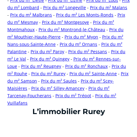
-
Prix du m² Liesle
-
Prix du m² Lizine
-
Prix du m² Lods
-
Prix
du m² Lombard
-
Prix du m² Longeville
-
Prix du m² Malans
-
Prix du m² Malbrans
-
Prix du m² Les Monts-Ronds
-
Prix
du m² Mesmay
-
Prix du m² Montgesoye
-
Prix du m²
Montmahoux
-
Prix du m² Montrond-le-Château
-
Prix du
m² Mouthier-Haute-Pierre
-
Prix du m² Myon
-
Prix du m²
Nans-sous-Sainte-Anne
-
Prix du m² Ornans
-
Prix du m²
Palantine
-
Prix du m² Paroy
-
Prix du m² Pessans
-
Prix du
m² Le Val
-
Prix du m² Quingey
-
Prix du m² Rennes-sur-
Loue
-
Prix du m² Reugney
-
Prix du m² Ronchaux
-
Prix du
m² Rouhe
-
Prix du m² Rurey
-
Prix du m² Sainte-Anne
-
Prix
du m² Samson
-
Prix du m² Saules
-
Prix du m² Scey-
Maisières
-
Prix du m² Silley-Amancey
-
Prix du m²
Tarcenay-Foucherans
-
Prix du m² Trépot
-
Prix du m²
Vuillafans
cliquer pour afficher plus du text
L’immobilier Rurey