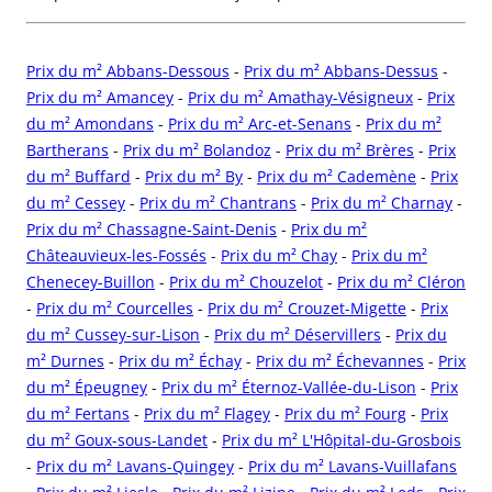
Prix du m² Abbans-Dessous
-
Prix du m² Abbans-Dessus
-
Prix du m² Amancey
-
Prix du m² Amathay-Vésigneux
-
Prix
du m² Amondans
-
Prix du m² Arc-et-Senans
-
Prix du m²
Bartherans
-
Prix du m² Bolandoz
-
Prix du m² Brères
-
Prix
du m² Buffard
-
Prix du m² By
-
Prix du m² Cademène
-
Prix
du m² Cessey
-
Prix du m² Chantrans
-
Prix du m² Charnay
-
Prix du m² Chassagne-Saint-Denis
-
Prix du m²
Châteauvieux-les-Fossés
-
Prix du m² Chay
-
Prix du m²
Chenecey-Buillon
-
Prix du m² Chouzelot
-
Prix du m² Cléron
-
Prix du m² Courcelles
-
Prix du m² Crouzet-Migette
-
Prix
du m² Cussey-sur-Lison
-
Prix du m² Déservillers
-
Prix du
m² Durnes
-
Prix du m² Échay
-
Prix du m² Échevannes
-
Prix
du m² Épeugney
-
Prix du m² Éternoz-Vallée-du-Lison
-
Prix
du m² Fertans
-
Prix du m² Flagey
-
Prix du m² Fourg
-
Prix
du m² Goux-sous-Landet
-
Prix du m² L'Hôpital-du-Grosbois
-
Prix du m² Lavans-Quingey
-
Prix du m² Lavans-Vuillafans