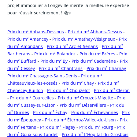
projet immobilier à Longeville mérite la meilleure expertise
pour réussir sereinement ! 🚀✨
Prix du m² Abbans-Dessous
-
Prix du m² Abbans-Dessus
-
Prix du m² Amancey
-
Prix du m² Amathay-Vésigneux
-
Prix
du m² Amondans
-
Prix du m² Arc-et-Senans
-
Prix du m²
Bartherans
-
Prix du m² Bolandoz
-
Prix du m² Brères
-
Prix
du m² Buffard
-
Prix du m² By
-
Prix du m² Cademène
-
Prix
du m² Cessey
-
Prix du m² Chantrans
-
Prix du m² Charnay
-
Prix du m² Chassagne-Saint-Denis
-
Prix du m²
Châteauvieux-les-Fossés
-
Prix du m² Chay
-
Prix du m²
Chenecey-Buillon
-
Prix du m² Chouzelot
-
Prix du m² Cléron
-
Prix du m² Courcelles
-
Prix du m² Crouzet-Migette
-
Prix
du m² Cussey-sur-Lison
-
Prix du m² Déservillers
-
Prix du
m² Durnes
-
Prix du m² Échay
-
Prix du m² Échevannes
-
Prix
du m² Épeugney
-
Prix du m² Éternoz-Vallée-du-Lison
-
Prix
du m² Fertans
-
Prix du m² Flagey
-
Prix du m² Fourg
-
Prix
du m² Goux-sous-Landet
-
Prix du m² L'Hôpital-du-Grosbois