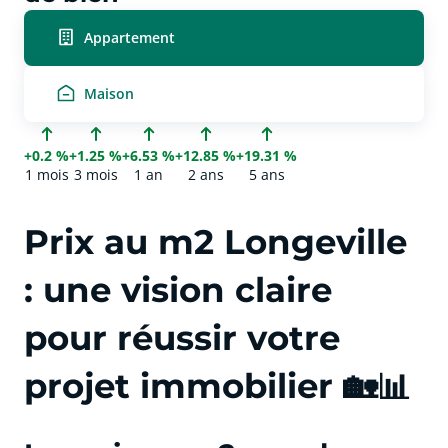
Appartement
Maison
+0.2 %
+1.25 %
+6.53 %
+12.85 %
+19.31 %
1 mois
3 mois
1 an
2 ans
5 ans
Prix au m2 Longeville
: une vision claire
pour réussir votre
projet immobilier 🏡📊