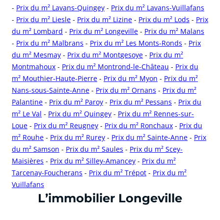
-
Prix du m² Lavans-Quingey
-
Prix du m² Lavans-Vuillafans
-
Prix du m² Liesle
-
Prix du m² Lizine
-
Prix du m² Lods
-
Prix
du m² Lombard
-
Prix du m² Longeville
-
Prix du m² Malans
-
Prix du m² Malbrans
-
Prix du m² Les Monts-Ronds
-
Prix
du m² Mesmay
-
Prix du m² Montgesoye
-
Prix du m²
Montmahoux
-
Prix du m² Montrond-le-Château
-
Prix du
m² Mouthier-Haute-Pierre
-
Prix du m² Myon
-
Prix du m²
Nans-sous-Sainte-Anne
-
Prix du m² Ornans
-
Prix du m²
Palantine
-
Prix du m² Paroy
-
Prix du m² Pessans
-
Prix du
m² Le Val
-
Prix du m² Quingey
-
Prix du m² Rennes-sur-
Loue
-
Prix du m² Reugney
-
Prix du m² Ronchaux
-
Prix du
m² Rouhe
-
Prix du m² Rurey
-
Prix du m² Sainte-Anne
-
Prix
du m² Samson
-
Prix du m² Saules
-
Prix du m² Scey-
Maisières
-
Prix du m² Silley-Amancey
-
Prix du m²
Tarcenay-Foucherans
-
Prix du m² Trépot
-
Prix du m²
Vuillafans
cliquer pour afficher plus du text
L’immobilier Longeville