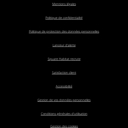
Mentions légales
Politique de confidentialité
Politique de protection des données personnelles
Lanceur d'alerte
Square Habitat recrute
Satisfaction client
Accessibilité
Gestion de vos données personnelles
Conditions générales d'utilisation
Gestion des cookies