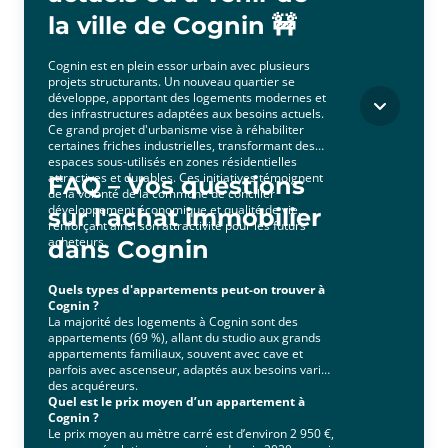
la ville de Cognin 🚧
Cognin est en plein essor urbain avec plusieurs
projets structurants. Un nouveau quartier se
développe, apportant des logements modernes et
des infrastructures adaptées aux besoins actuels.
Ce grand projet d'urbanisme vise à réhabiliter
certaines friches industrielles, transformant des
espaces sous-utilisés en zones résidentielles
attractives et durables. Ces initiatives témoignent
FAQ – Vos questions
de la volonté de la commune de concilier
développement économique et qualité de vie,
sur l'achat immobilier
renforçant ainsi son attractivité pour les futurs
acheteurs.
dans Cognin
Quels types d'appartements peut-on trouver à
Cognin ?
La majorité des logements à Cognin sont des
appartements (69 %), allant du studio aux grands
appartements familiaux, souvent avec cave et
parfois avec ascenseur, adaptés aux besoins variés
des acquéreurs.
Quel est le prix moyen d’un appartement à
Cognin ?
Le prix moyen au mètre carré est d’environ 2 950 €,