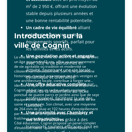
m² de 2 950 €, offrant une évolution
stable depuis plusieurs années et
une bonne rentabilité potentielle.
Un cadre de vie équilibré
alliant
Introduction sur la
patrimoine, espaces verts et
équipements sportifs, parfait pour
ville de Cognin
les familles et les actifs.
Une population active et engagée
La ville de Cognin, forte de ses 6 729 habitants avec
un âge moyen de 42 ans, offre un environnement
avec 70,8 % de personnes en
de vie agréable où tradition et modernité se
activité, favorisant une vie locale
côtoient harmonieusement. Son riche patrimoine
historique, marqué notamment par des vestiges et
dynamique et diversifiée.
une architecture locale, contribue à forger une
Une offre éducative complète
sur
identité unique qui séduit les nouveaux acquéreurs.
Cognin séduit par un cadre urbain apaisant,
place, de la maternelle au lycée
ponctué de quatre parcs et jardins ainsi que de sept
professionnel, facilitant la vie des
équipements sportifs, invitant à une qualité de vie
saine et conviviale. Son climat, avec une moyenne
familles.
de 264 mm de pluie et 102 heures d’ensoleillement
Une proximité avec Chambéry et
par mois, offre un équilibre entre douceur et
fraîcheur pour les résidents.
ses infrastructures
grâce à des
Côté éducation, Cognin propose un panel complet
transports routiers efficaces, tout en
d’établissements : quatre écoles maternelles