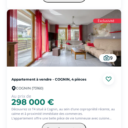
Idéalement situé à proximité immédiate de toutes les commodités.
Chauff+eau chaude dans les charges.
(6.00 % d'honoraires TTC à la charge de l'acquéreur.)
Exclusivité
9
Appartement à vendre - COGNIN, 4 pièces
COGNIN (73160)
Au prix de
298 000 €
Découvrez ce T4 situé à Cognin, au sein d'une copropriété récente, au
calme et à proximité immédiate des commerces.
L'appartement offre une belle pièce de vie lumineuse avec cuisine
équipée, ouverte sur une agréable terrasse exposée plein sud. Il
dispose également de trois chambres, d'un cellier, ainsi que d'un