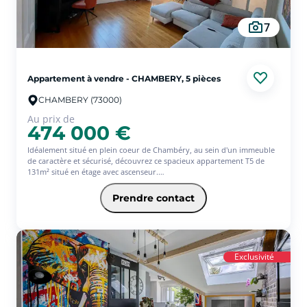
7
Appartement à vendre - CHAMBERY, 5 pièces
CHAMBERY (73000)
Au prix de
474 000 €
Idéalement situé en plein coeur de Chambéry, au sein d'un immeuble
de caractère et sécurisé, découvrez ce spacieux appartement T5 de
131m² situé en étage avec ascenseur.
Entièrement rénové avec des prestations de qualité, il offre de beaux
volumes et une belle luminosité. Il se compose d'un double séjour ,
Prendre contact
d'une cuisine équipée moderne, de trois grandes chambres, d'une
salle de bains de 12 m² ainsi que d'une salle d'eau avec douche à
l'italienne supplémentaire.
Vous apprécierez sa vue dégagée et son emplacement privilégié, à
proximité immédiate des commerces, écoles et transports.
Exclusivité
En annexes : une cave, un garage et un stationnement au sein de la
copropriété complètent ce bien rare sur le secteur.