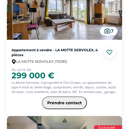
7
Appartement à vendre - LA MOTTE SERVOLEX, 4
pièces
LA MOTTE SERVOLEX (73290)
Au prix de
299 000 €
La Motte-Servolex, Copropriété le Clos St Jean, un appartement de
type 4 situé au 3eme étage, comprenant, entrée, séjour, cuisine, accès
terrasse , trois chambres, salle de bains, WC. En annexe cave , garage
et une place de parking.
Le locataire en place quittera les lieux au plus tard le 4/01/2027, projet
Prendre contact
idéal pour une résidence principale.
Exclusivité