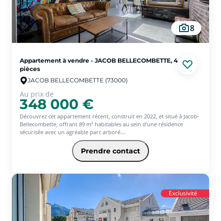
8
Appartement à vendre - JACOB BELLECOMBETTE, 4
pièces
JACOB BELLECOMBETTE (73000)
Au prix de
348 000 €
Découvrez cet appartement récent, construit en 2022, et situé à Jacob-
Bellecombette, offrant 89 m² habitables au sein d'une résidence
sécurisée avec un agréable parc arboré.
Situé au dernier étage, il se compose d'une belle pièce de vie
lumineuse, de trois chambres, d'une salle de bains et d'une terrasse au
Prendre contact
sud.
Côté annexes, vous bénéficierez d'une place de parking privative, d'un
garage ainsi que d'une cave.
Vous apprécierez ses prestations de qualité, ses finitions soignées et
son environnement calme et recherché.
Exclusivité