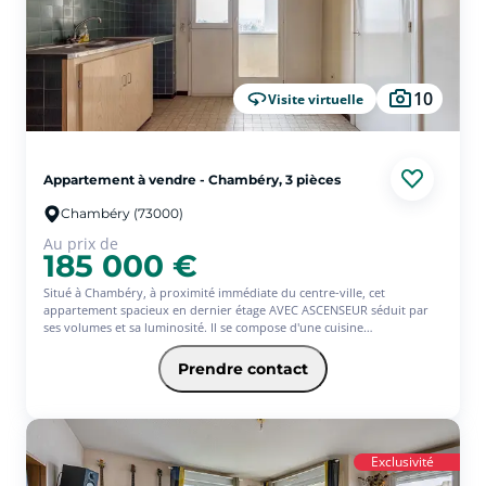
10
Visite virtuelle
Appartement à vendre - Chambéry, 3 pièces
Chambéry (73000)
Au prix de
185 000 €
Situé à Chambéry, à proximité immédiate du centre-ville, cet
appartement spacieux en dernier étage AVEC ASCENSEUR séduit par
ses volumes et sa luminosité. Il se compose d'une cuisine
indépendante, d'un double séjour baigné de lumière, de deux
chambres confortables, d'une salle de bains et de WC séparés.
Prendre contact
Un balcon transformé en loggia offre un espace supplémentaire
agréable en toute saison.
Un garage ainsi qu'une cave viennent compléter ce bien.
Exclusivité