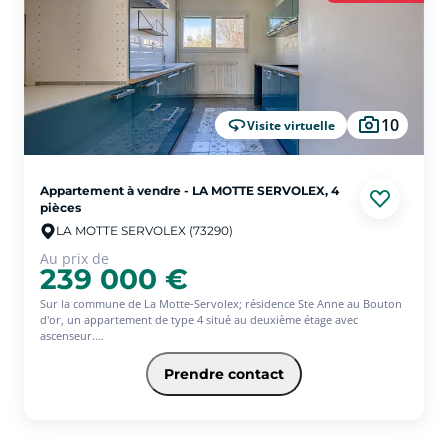
10
Visite virtuelle
Appartement à vendre - LA MOTTE SERVOLEX, 4
pièces
LA MOTTE SERVOLEX (73290)
Au prix de
239 000 €
Sur la commune de La Motte-Servolex; résidence Ste Anne au Bouton
d'or, un appartement de type 4 situé au deuxième étage avec
ascenseur.
Celui-ci fait 73 m² comprenant hall, cuisine équipée, cellier, séjour
accès balcon, trois chambres, salle de douches, WC. En annexe une
Prendre contact
cave.
Facilité de stationnement, idéalement situé à proximité de toutes
commodités.