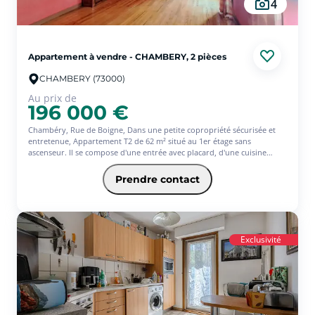
4
Appartement à vendre - CHAMBERY, 2 pièces
CHAMBERY (73000)
Au prix de
196 000 €
Chambéry, Rue de Boigne, Dans une petite copropriété sécurisée et
entretenue, Appartement T2 de 62 m² situé au 1er étage sans
ascenseur. Il se compose d'une entrée avec placard, d'une cuisine
indépendante aménagée , d'un séjour spacieux et lumineux, d'une
chambre avec rangement, une salle de bains.
Prendre contact
Appartement en bon état, avec faibles charges.
Une cave en rez-de-sol complète ce bien.
Idéalement situé, proche des commerces et commodités.
Exclusivité