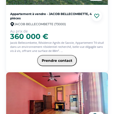
Appartement à vendre - JACOB BELLECOMBETTE, 4
pièces
JACOB BELLECOMBETTE (73000)
Au prix de
360 000 €
Jacob Bellecombette, Résidence Agnès de Savoie, Appartement T4 situé
dans un environnement résidentiel recherché, belle vue dégagée sans
vis à vis, offrant une surface de 88m².
Situé en rez de jardin avec terrasse, il se compose d'une belle pièce de
vie lumineuse avec cuisine équipée ouverte, de 3 chambres, d'une
Prendre contact
salle de bains et de WC séparés.
En annexes : garage, place de parking privative et une cave.
Appartement aux prestations soignées et de qualité, offrant un cadre
de vie agréable, à proximité des commodités. Chauffage et eau chaude
dans les charges.