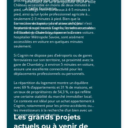
proches du centre-ville, dont l’École primaire du
profitant de la tranquillité d’une ville
Château accessible en moins de deux minutes à
à taille humaine.
pied, un collège Henri Bordeaux à 4-5 minutes à
pied, ainsi qu’un lycée professionnel agricole à
seulement 2-3 minutes à pied. Bien que la
commune ne dispose pas d’universités, les
En matière de santé, même si aucun hôpital n’est
formations supérieures sont facilement accessibles
implanté directement à Cognin, les infrastructures
à Chambéry, située à quelques minutes en voiture.
médicales de Chambéry, comme le Centre
hospitalier Métropole Savoie, sont aisément
accessibles en voiture en quelques minutes
seulement.
Si Cognin ne dispose pas d’aéroports ou de gares
ferroviaires sur son territoire, sa proximité avec la
gare de Chambéry, à environ 5 minutes en voiture,
assure une excellente connectivité pour les
déplacements professionnels ou personnels.
La répartition du logement montre un équilibre
avec 69 % d’appartements et 31 % de maisons, et
un taux de propriétaires de 54,3 %, ce qui reflète
une certaine stabilité du marché immobilier local.
Ce contexte est idéal pour un achat appartement à
Cognin, notamment pour les primo-accédants ou
les investisseurs à la recherche d’un bien avec un
bon potentiel de valorisation.
Les grands projets
actuels ou à venir de