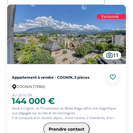
Exclusivité
11
Appartement à vendre - COGNIN, 3 pièces
COGNIN (73160)
Au prix de
144 000 €
Situé à Cognin, ce T3 lumineux au 8ème étage offre une magnifique
vue dégagée sur la ville et les montagnes.
Il se compose d'un double séjour, d'une cuisine, 2 chambres, d'un
dressing et d'une salle de bains. Des travaux sont à prévoir, laissant la
possibilité de créer un intérieur à votre goût.
Prendre contact
Une cave et un garage complètent ce bien.