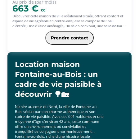
Au prix de (par mois)
663 €
cc
Découvrez cette maison de ville idéalement située, offrant confort et
espace de vie agréable en centre-ville, elle se compose de : hall
d'entrée, Une cuisine aménagée, Un salon convivial, une salle de bain
avec baignoire. A l'étage :palier , 3 chambres .Une cour privée - cave -
Les informations sur les risques auxquels ce bien est exposé sont
Prendre contact
disponibles sur le site Géorisques : www.georisques.gouv.fr
Location maison
Fontaine-au-Bois : un
cadre de vie paisible à
découvrir 🌳🏡
Nichée au cœur du Nord, la ville de Fontaine-au-
Bois séduit par son charme authentique et son
cadre de vie paisible. Avec ses 691 habitants et une
moyenne d’âge d’environ 42 ans, cette commune
offre un environnement où convivialité et
tranquillité se conjuguent harmonieusement.
Fontaine-au-Bois, riche d’une histoire locale