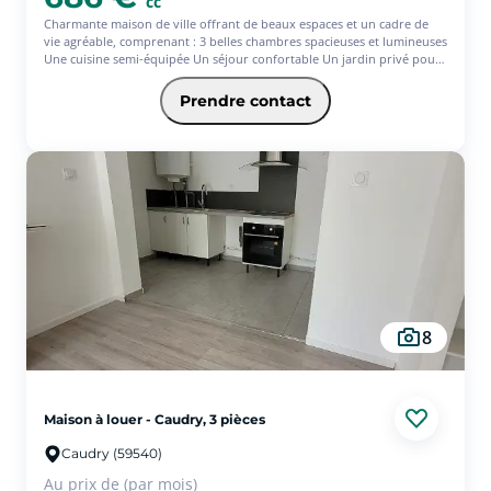
cc
Charmante maison de ville offrant de beaux espaces et un cadre de
vie agréable, comprenant : 3 belles chambres spacieuses et lumineuses
Une cuisine semi-équipée Un séjour confortable Un jardin privé pour
profiter de l'extérieur Un garage pour stationner en toute sécurité
Une cave pratique pour du rangement supplémentaire Loyer 676
Prendre contact
EUROS + 10 euros pour la taxe sur les ordures ménagères. - Les
informations sur les risques auxquels ce bien est exposé sont
disponibles sur le site Géorisques : www.georisques.gouv.fr
8
Maison à louer - Caudry, 3 pièces
Caudry (59540)
Au prix de (par mois)