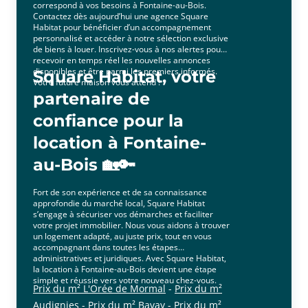
correspond à vos besoins à Fontaine-au-Bois.
Contactez dès aujourd’hui une agence Square
Habitat pour bénéficier d’un accompagnement
personnalisé et accéder à notre sélection exclusive
de biens à louer. Inscrivez-vous à nos alertes pour
recevoir en temps réel les nouvelles annonces
disponibles et être parmi les premiers informés.
Square Habitat, votre
Votre future maison vous attend !
partenaire de
confiance pour la
location à Fontaine-
au-Bois 🏡🔑
Fort de son expérience et de sa connaissance
approfondie du marché local, Square Habitat
s’engage à sécuriser vos démarches et faciliter
votre projet immobilier. Nous vous aidons à trouver
un logement adapté, au juste prix, tout en vous
accompagnant dans toutes les étapes
administratives et juridiques. Avec Square Habitat,
la location à Fontaine-au-Bois devient une étape
simple et réussie vers votre nouveau chez-vous.
Prix du m² L'Orée de Mormal
-
Prix du m²
Audignies
-
Prix du m² Bavay
-
Prix du m²