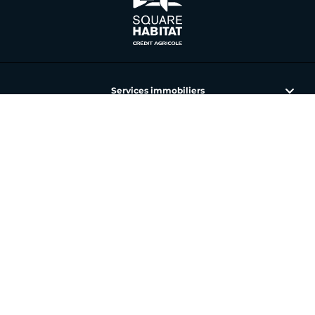
Services immobiliers
L'immobilier avec Square Habitat
Nos annonces et agences
Toutes nos offres