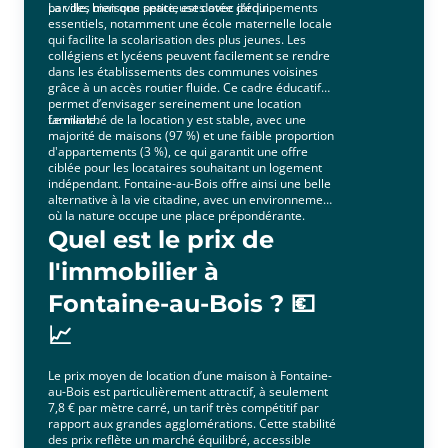
par des maisons spacieuses avec jardin.
La ville, bien que petite, est dotée d’équipements
essentiels, notamment une école maternelle locale
qui facilite la scolarisation des plus jeunes. Les
collégiens et lycéens peuvent facilement se rendre
dans les établissements des communes voisines
grâce à un accès routier fluide. Ce cadre éducatif
permet d’envisager sereinement une location
familiale.
Le marché de la location y est stable, avec une
majorité de maisons (97 %) et une faible proportion
d'appartements (3 %), ce qui garantit une offre
ciblée pour les locataires souhaitant un logement
indépendant. Fontaine-au-Bois offre ainsi une belle
alternative à la vie citadine, avec un environnement
où la nature occupe une place prépondérante.
Quel est le prix de
l'immobilier à
Fontaine-au-Bois ? 💶
📈
Le prix moyen de location d’une maison à Fontaine-
au-Bois est particulièrement attractif, à seulement
7,8 € par mètre carré, un tarif très compétitif par
rapport aux grandes agglomérations. Cette stabilité
des prix reflète un marché équilibré, accessible