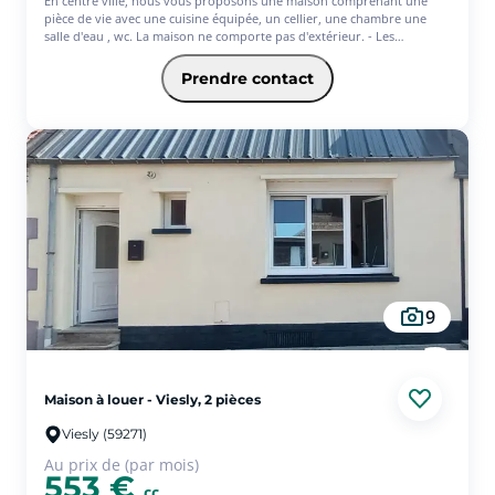
En centre ville, nous vous proposons une maison comprenant une
pièce de vie avec une cuisine équipée, un cellier, une chambre une
salle d'eau , wc. La maison ne comporte pas d'extérieur. - Les
informations sur les risques auxquels ce bien est exposé sont
disponibles sur le site Géorisques : www.georisques.gouv.fr
Prendre contact
9
Maison à louer - Viesly, 2 pièces
Viesly (59271)
Au prix de (par mois)
553 €
cc