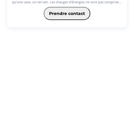
qu'une cave, un terrain. Les charges d'énergies ne sont pas comprises.
Disponible de suite 'Les informations sur les risques auxquels ce bien
est exposé sont disponibles sur le site Géorisques : www.
Prendre contact
georisques.gouv.fr' - Les informations sur les risques auxquels ce bien
est exposé sont disponibles sur le site Géorisques :
www.georisques.gouv.fr