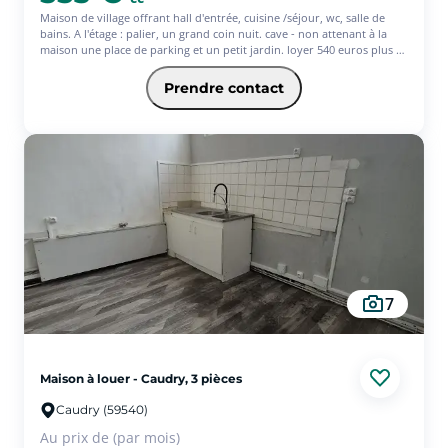
Maison de village offrant hall d'entrée, cuisine /séjour, wc, salle de
bains. A l'étage : palier, un grand coin nuit. cave - non attenant à la
maison une place de parking et un petit jardin. loyer 540 euros plus 13
euros de provision pour TOM - Les informations sur les risques
auxquels ce bien est exposé sont disponibles sur le site Géorisques :
Prendre contact
www.georisques.gouv.fr
7
Maison à louer - Caudry, 3 pièces
Caudry (59540)
Au prix de (par mois)