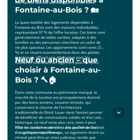
leur facilité d’accès aux transports et services.
Fontaine-au-Bois ? 🏡
La quasi-totalité des logements disponibles à
Fontaine-au-Bois sont des maisons individuelles,
représentant 97 % de l’offre locative. Ces biens sont
généralement de tailles variées, adaptés à des
familles ou des personnes cherchant un cadre de
vie plus spacieux. Les appartements sont rares (3
%) et se situent essentiellement dans des petites
résidences, offrant une alternative pour les
Neuf ou ancien – que
locataires souhaitant un logement plus compact.
choisir à Fontaine-au-
Bois ? 🔨🏠
Dans cette commune au patrimoine marqué, le
marché de la location est principalement dominé
par des biens anciens, souvent rénovés, qui
conservent le charme de l’architecture
traditionnelle du Nord. Louer dans l’ancien permet
de bénéficier de constructions solides et d’un cadre
historique. Le neuf reste plus rare, mais il peut
offrir un confort moderne et des performances
Pour les locataires sensibles à la qualité de l’habitat
énergétiques supérieures.
et aux économies d’énergie, un logement récent ou
rénové peut être un choix judicieux, tandis que