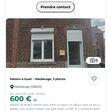
chaussée vous disposez également d'un cellier, d' une suite parentale
avec dressing et salle de douche, à l'étage deux chambres, un wc une
Prendre contact
salle de bain. Un jardin en L et un garage complète la location. Aucun
frais d'agence ! - Les informations sur les risques auxquels ce bien est
exposé sont disponibles sur le site Géorisques :
www.georisques.gouv.fr
9
Maison à louer - Maubeuge, 3 pièces
Maubeuge (59600)
Au prix de (par mois)
600 €
cc
Maison de 80 M2 rénové vous offre un salon, un séjour avec un feu à
pellets, une cuisine simple, une salle d'eau, un WC et 2 chambres ainsi