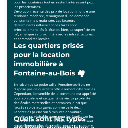
pour les locataires tout en restant intéressant pour
les propriétaires.
L’évolution récente des prix de location montre une
tendance modérée, témoignant d’une demande
constante mais maîtrisée. Les facteurs
déterminants influençant ces tarifs sont
principalement liés à l’état du bien, sa superficie en
m², ainsi que sa proximité avec les infrastructures
et commodités locales.
Les quartiers prisés
pour la location
immobilière à
Fontaine-au-Bois 🏘️
En raison de sa petite taille, Fontaine-au-Bois ne
dispose pas de quartiers officiellement différenciés.
Cependant, l’ensemble de la commune est apprécié
pour son calme et sa qualité de vie. La proximité
des écoles maternelles et primaires, ainsi que
l’accès rapide aux gares comme celle de
Landrecies (à environ 5 minutes en voiture),
constitue un véritable atout pour les familles et les
Quels sont les types
actifs. Ces secteurs proches des commodités sont
naturellement plus demandés, notamment pour
de biens disponibles à