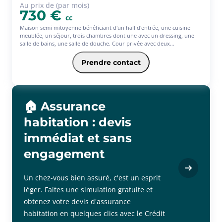
Au prix de (par mois)
730 €
cc
Maison semi mitoyenne bénéficiant d'un hall d'entrée, une cuisine
meublée, un séjour, trois chambres dont une avec un dressing, une
salle de bains, une salle de douche. Cour privée avec deux
emplacements de parking. Terrasse privative. Les charges
comprennent l'entretien de copropriété. - Les informations sur les
Prendre contact
risques auxquels ce bien est exposé sont disponibles sur le site
Géorisques : www.georisques.gouv.fr
🏠 Assurance
habitation : devis
immédiat et sans
engagement
Un chez-vous bien assuré, c'est un esprit
léger. Faites une simulation gratuite et
obtenez votre devis d'assurance
habitation en quelques clics avec le Crédit