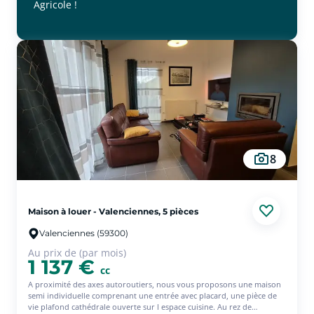
Agricole !
8
Maison à louer - Valenciennes, 5 pièces
Valenciennes (59300)
Au prix de (par mois)
1 137 €
cc
A proximité des axes autoroutiers, nous vous proposons une maison
semi individuelle comprenant une entrée avec placard, une pièce de
vie plafond cathédrale ouverte sur l espace cuisine. Au rez de