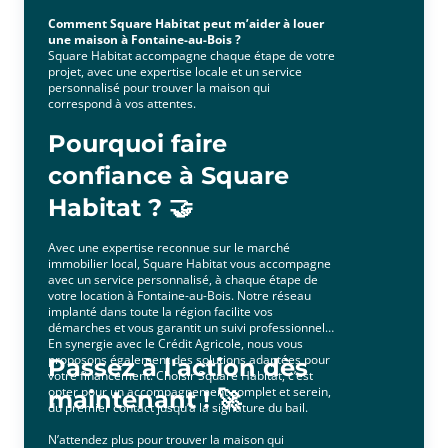
Comment Square Habitat peut m’aider à louer
une maison à Fontaine-au-Bois ?
Square Habitat accompagne chaque étape de votre
projet, avec une expertise locale et un service
personnalisé pour trouver la maison qui
correspond à vos attentes.
Pourquoi faire
confiance à Square
Habitat ? 🤝
Avec une expertise reconnue sur le marché
immobilier local, Square Habitat vous accompagne
avec un service personnalisé, à chaque étape de
votre location à Fontaine-au-Bois. Notre réseau
implanté dans toute la région facilite vos
démarches et vous garantit un suivi professionnel.
En synergie avec le Crédit Agricole, nous vous
proposons également des solutions adaptées pour
Passez à l'action dès
votre financement. Choisir Square Habitat, c’est
opter pour un accompagnement complet et serein,
maintenant ! 🚀
du premier contact jusqu’à la signature du bail.
N’attendez plus pour trouver la maison qui