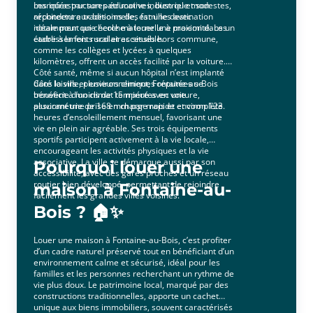
marquée par son patrimoine industriel et son
Les infrastructures éducatives, bien que modestes,
architecture traditionnelle, est une destination
répondent aux besoins des familles avec
idéale pour qui cherche à louer une maison dans un
notamment une école maternelle à proximité. Les
cadre à la fois rural et accessible.
établissements scolaires situés hors commune,
comme les collèges et lycées à quelques
kilomètres, offrent un accès facilité par la voiture.
Côté santé, même si aucun hôpital n’est implanté
dans la ville, plusieurs cliniques réputées se
Côté loisirs et environnement, Fontaine-au-Bois
trouvent à moins de 15 minutes en voiture,
bénéficie d’un climat tempéré avec une
assurant une prise en charge rapide et complète.
pluviométrie de 168 mm par mois et environ 123
heures d’ensoleillement mensuel, favorisant une
vie en plein air agréable. Ses trois équipements
sportifs participent activement à la vie locale,
encourageant les activités physiques et la vie
associative. La ville se démarque aussi par son
Pourquoi louer une
accessibilité, avec des gares proches et un réseau
routier bien développé, permettant de rejoindre
maison à Fontaine-au-
facilement les grandes villes voisines.
Bois ? 🏠✨
Louer une maison à Fontaine-au-Bois, c’est profiter
d’un cadre naturel préservé tout en bénéficiant d’un
environnement calme et sécurisé, idéal pour les
familles et les personnes recherchant un rythme de
vie plus doux. Le patrimoine local, marqué par des
constructions traditionnelles, apporte un cachet
unique aux biens immobiliers, souvent caractérisés