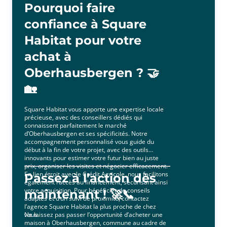
Pourquoi faire
confiance à Square
Habitat pour votre
achat à
Oberhausbergen ? 🤝
🏡
Square Habitat vous apporte une expertise locale
précieuse, avec des conseillers dédiés qui
connaissent parfaitement le marché
d’Oberhausbergen et ses spécificités. Notre
accompagnement personnalisé vous guide du
début à la fin de votre projet, avec des outils
innovants pour estimer votre futur bien au juste
prix, organiser les visites et négocier efficacement.
En lien étroit avec le Crédit Agricole, nous facilitons
Passez à l’action dès
également l’accès au financement, sécurisant ainsi
votre acquisition. Pour bénéficier de conseils
maintenant ! 🚀📞
adaptés et d’un suivi de proximité, contactez
l’agence Square Habitat la plus proche de chez
vous.
Ne laissez pas passer l’opportunité d’acheter une
maison à Oberhausbergen, commune au cadre de