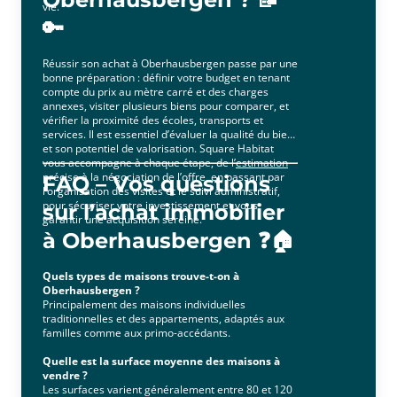
vie.
🔑
Réussir son achat à Oberhausbergen passe par une
bonne préparation : définir votre budget en tenant
compte du prix au mètre carré et des charges
annexes, visiter plusieurs biens pour comparer, et
vérifier la proximité des écoles, transports et
services. Il est essentiel d’évaluer la qualité du bien
et son potentiel de valorisation. Square Habitat
vous accompagne à chaque étape, de l’
estimation
précise à la négociation de l’offre, en passant par
FAQ – Vos questions
l’organisation des visites et le suivi administratif,
pour sécuriser votre investissement et vous
sur l’achat immobilier
garantir une acquisition sereine.
à Oberhausbergen ❓🏠
Quels types de maisons trouve-t-on à
Oberhausbergen ?
Principalement des maisons individuelles
traditionnelles et des appartements, adaptés aux
familles comme aux primo-accédants.
Quelle est la surface moyenne des maisons à
vendre ?
Les surfaces varient généralement entre 80 et 120