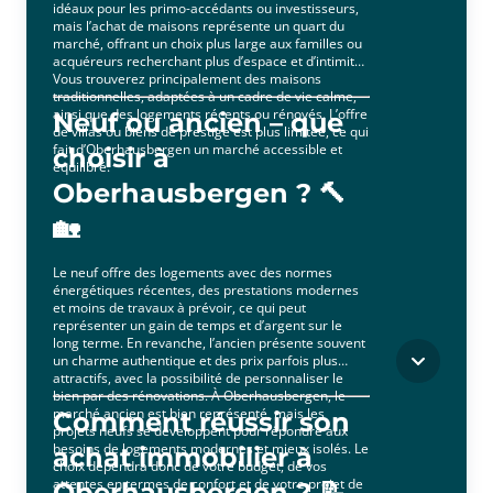
idéaux pour les primo-accédants ou investisseurs,
mais l’achat de maisons représente un quart du
marché, offrant un choix plus large aux familles ou
acquéreurs recherchant plus d’espace et d’intimité.
Vous trouverez principalement des maisons
traditionnelles, adaptées à un cadre de vie calme,
ainsi que des logements récents ou rénovés. L’offre
Neuf ou ancien – que
de villas ou biens de prestige est plus limitée, ce qui
fait d’Oberhausbergen un marché accessible et
choisir à
équilibré.
Oberhausbergen ? 🔨
🏡
Le neuf offre des logements avec des normes
énergétiques récentes, des prestations modernes
et moins de travaux à prévoir, ce qui peut
représenter un gain de temps et d’argent sur le
long terme. En revanche, l’ancien présente souvent
un charme authentique et des prix parfois plus
attractifs, avec la possibilité de personnaliser le
bien par des rénovations. À Oberhausbergen, le
marché ancien est bien représenté, mais les
Comment réussir son
projets neufs se développent pour répondre aux
besoins de logements modernes et mieux isolés. Le
achat immobilier à
choix dépendra donc de votre budget, de vos
attentes en termes de confort et de votre projet de
Oberhausbergen ? 📝