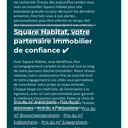
vie recherché. Prenez dès aujourd’hui rendez-vous
avec un conseiller Square Habitat pour une
estimation gratuite ou pour découvrir les dernières
annonces. Inscrivez-vous à nos alertes
personnalisées pour être informé en temps réel
des nouveaux biens correspondant à vos critères.
Votre projet immobilier mérite une attention sur-
Square Habitat, votre
mesure : faites confiance à Square Habitat pour
vous accompagner vers la réussite.
partenaire immobilier
de confiance ✔️
Avec Square Habitat, vous bénéficiez d’un
accompagnement complet et sécurisé tout au long
de votre parcours d’achat immobilier. Notre réseau
national, notre connaissance fine du marché local
et notre engagement à vos côtés vous permettent
de concrétiser votre projet en toute sérénité.
Chaque étape est maîtrisée, de l’estimation à la
signature, avec un suivi personnalisé pour garantir
la meilleure transaction possible. Faites le choix de
Prix du m² Achenheim
-
Prix du m²
la confiance et de la précision avec Square Habitat,
votre expert immobilier à Oberhausbergen.
Bischheim
-
Prix du m² Blaesheim
-
Prix du
m² Breuschwickersheim
-
Prix du m²
Eckbolsheim
-
Prix du m² Eckwersheim
-