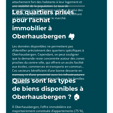
attachement fort des habitants à leur logement et
une stabilité de la population. Le taux de
propriétaires est légèrement supérieur à celui des
Les quartiers prisés
locataires, respectivement 51 % et 47,4 %, offrant
un équilibre intéressant sur le marché.
pour l’achat
immobilier à
Oberhausbergen 🏘️
Les données disponibles ne permettent pas
d’identifier précisément des quartiers spécifiques à
Oberhausbergen. Cependant, on peut souligner
que la demande reste concentrée autour des zones
proches du centre-ville, qui offrent un accès facilité
aux écoles, commerces et transports en commun.
Ces secteurs bénéficient d’une bonne desserte en
tramway et d’une proximité avec les infrastructures
sportives, ce qui les rend attractifs pour les familles
Quels sont les types
et les actifs.
de biens disponibles à
Oberhausbergen ? 🏠
À Oberhausbergen, l’offre immobilière est
majoritairement constituée d’appartements (75 %),