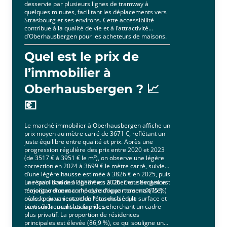
desservie par plusieurs lignes de tramway à
quelques minutes, facilitant les déplacements vers
Strasbourg et ses environs. Cette accessibilité
contribue à la qualité de vie et à l’attractivité
d’Oberhausbergen pour les acheteurs de maisons.
Quel est le prix de
l’immobilier à
Oberhausbergen ? 📈
💶
Le marché immobilier à Oberhausbergen affiche un
prix moyen au mètre carré de 3671 €, reflétant un
juste équilibre entre qualité et prix. Après une
progression régulière des prix entre 2020 et 2023
(de 3517 € à 3951 € le m²), on observe une légère
correction en 2024 à 3699 € le mètre carré, suivie
d’une légère hausse estimée à 3826 € en 2025, puis
une stabilisation à 3653 € en 2026. Cette évolution
La répartition des logements à Oberhausbergen est
témoigne d’un marché dynamique mais maîtrisé,
majoritairement composée d’appartements (75 %)
où les prix varient selon l’état du bien, la surface et
mais le quart restant de maisons séduit
bien sûr la localisation précise.
particulièrement les familles cherchant un cadre
plus privatif. La proportion de résidences
principales est élevée (86,9 %), ce qui souligne un