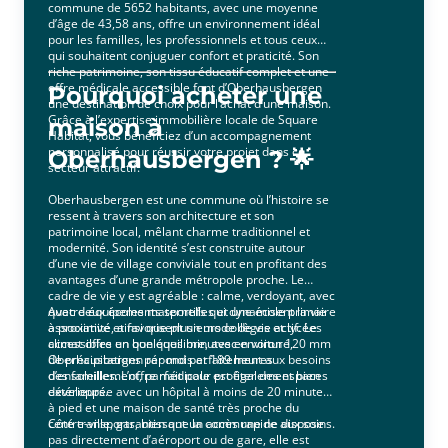
commune de 5652 habitants, avec une moyenne
d’âge de 43,58 ans, offre un environnement idéal
pour les familles, les professionnels et tous ceux
qui souhaitent conjuguer confort et praticité. Son
riche patrimoine, son tissu éducatif complet et une
offre médicale accessible font d’Oberhausbergen
Pourquoi acheter une
une destination de choix pour l’achat d’une maison.
Grâce à l’expertise immobilière locale de Square
maison à
Habitat, vous bénéficiez d’un accompagnement
personnalisé pour réussir votre projet dans ce
Oberhausbergen ? 🌟
secteur attractif.
Oberhausbergen est une commune où l’histoire se
ressent à travers son architecture et son
patrimoine local, mêlant charme traditionnel et
modernité. Son identité s’est construite autour
d’une vie de village conviviale tout en profitant des
avantages d’une grande métropole proche. Le
cadre de vie y est agréable : calme, verdoyant, avec
quatre équipements sportifs qui dynamisent la vie
Avec deux écoles maternelles et une école primaire
associative et favorisent un mode de vie actif. Le
à proximité, ainsi que plusieurs collèges et lycées
climat offre un bon équilibre, avec environ 120 mm
accessibles en quelques minutes en voiture,
de précipitations par mois et 189 heures
Oberhausbergen répond parfaitement aux besoins
d’ensoleillement, parfait pour profiter des espaces
des familles. L’offre médicale est également bien
extérieurs.
développée avec un hôpital à moins de 20 minutes
à pied et une maison de santé très proche du
centre-ville, garantissant un accès rapide aux soins.
Côté transports, bien que la commune ne dispose
pas directement d’aéroport ou de gare, elle est