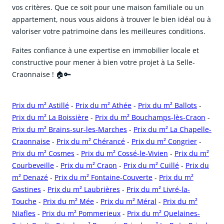
vos critères. Que ce soit pour une maison familiale ou un
appartement, nous vous aidons à trouver le bien idéal ou à
valoriser votre patrimoine dans les meilleures conditions.
Faites confiance à une expertise en immobilier locale et
constructive pour mener à bien votre projet à La Selle-
Craonnaise ! 🏠🔑
Prix du m² Astillé
-
Prix du m² Athée
-
Prix du m² Ballots
-
Prix du m² La Boissière
-
Prix du m² Bouchamps-lès-Craon
-
Prix du m² Brains-sur-les-Marches
-
Prix du m² La Chapelle-
Craonnaise
-
Prix du m² Chérancé
-
Prix du m² Congrier
-
Prix du m² Cosmes
-
Prix du m² Cossé-le-Vivien
-
Prix du m²
Courbeveille
-
Prix du m² Craon
-
Prix du m² Cuillé
-
Prix du
m² Denazé
-
Prix du m² Fontaine-Couverte
-
Prix du m²
Gastines
-
Prix du m² Laubrières
-
Prix du m² Livré-la-
Touche
-
Prix du m² Mée
-
Prix du m² Méral
-
Prix du m²
Niafles
-
Prix du m² Pommerieux
-
Prix du m² Quelaines-