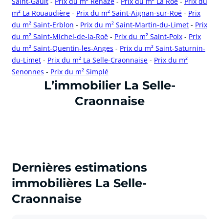
Saint-Gault
-
Prix du m² Renazé
-
Prix du m² La Roë
-
Prix du
m² La Rouaudière
-
Prix du m² Saint-Aignan-sur-Roë
-
Prix
du m² Saint-Erblon
-
Prix du m² Saint-Martin-du-Limet
-
Prix
du m² Saint-Michel-de-la-Roë
-
Prix du m² Saint-Poix
-
Prix
du m² Saint-Quentin-les-Anges
-
Prix du m² Saint-Saturnin-
du-Limet
-
Prix du m² La Selle-Craonnaise
-
Prix du m²
Senonnes
-
Prix du m² Simplé
cliquer pour afficher plus du text
L’immobilier La Selle-
Craonnaise
Dernières estimations
immobilières La Selle-
Craonnaise