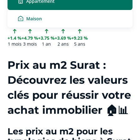
Appartement
Maison
+1.4 %
+4.79 %
+3.75 %
+3.69 %
+9.23 %
1 mois
3 mois
1 an
2 ans
5 ans
Prix au m2 Surat :
Découvrez les valeurs
clés pour réussir votre
achat immobilier 🏠📊
Les prix au m2 pour les