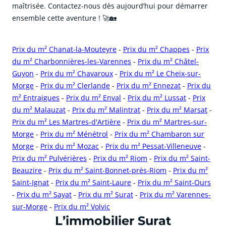
maîtrisée. Contactez-nous dès aujourd’hui pour démarrer
ensemble cette aventure ! 🚀🏡
Prix du m² Chanat-la-Mouteyre
-
Prix du m² Chappes
-
Prix
du m² Charbonnières-les-Varennes
-
Prix du m² Châtel-
Guyon
-
Prix du m² Chavaroux
-
Prix du m² Le Cheix-sur-
Morge
-
Prix du m² Clerlande
-
Prix du m² Ennezat
-
Prix du
m² Entraigues
-
Prix du m² Enval
-
Prix du m² Lussat
-
Prix
du m² Malauzat
-
Prix du m² Malintrat
-
Prix du m² Marsat
-
Prix du m² Les Martres-d'Artière
-
Prix du m² Martres-sur-
Morge
-
Prix du m² Ménétrol
-
Prix du m² Chambaron sur
Morge
-
Prix du m² Mozac
-
Prix du m² Pessat-Villeneuve
-
Prix du m² Pulvérières
-
Prix du m² Riom
-
Prix du m² Saint-
Beauzire
-
Prix du m² Saint-Bonnet-près-Riom
-
Prix du m²
Saint-Ignat
-
Prix du m² Saint-Laure
-
Prix du m² Saint-Ours
-
Prix du m² Sayat
-
Prix du m² Surat
-
Prix du m² Varennes-
sur-Morge
-
Prix du m² Volvic
cliquer pour afficher plus du text
L’immobilier Surat