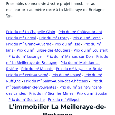
Ensemble, donnons vie à votre projet immobilier au
meilleur prix au mètre carré à La Meilleraye-de-Bretagne !
🚀✨
Prix du m² La Chapelle-Glain
-
Prix du m² Châteaubriant
-
Prix du m² Derval
-
Prix du m² Erbray
-
Prix du m² Fercé
-
Prix du m² Grand-Auverné
-
Prix du m² Issé
-
Prix du m²
Jans
-
Prix du m² Juigné-des-Moutiers
-
Prix du m² Louisfert
-
Prix du m² Lusanger
-
Prix du m² Marsac-sur-Don
-
Prix du
m² La Meilleraye-de-Bretagne
-
Prix du m² Moisdon-la-
Rivière
-
Prix du m² Mouais
-
Prix du m² Noyal-sur-Brutz
-
Prix du m² Petit-Auverné
-
Prix du m² Rougé
-
Prix du m²
Ruffigné
-
Prix du m² Saint-Aubin-des-Châteaux
-
Prix du
m² Saint-Julien-de-Vouvantes
-
Prix du m² Saint-Vincent-
des-Landes
-
Prix du m² Sion-les-Mines
-
Prix du m² Soudan
-
Prix du m² Soulvache
-
Prix du m² Villepot
cliquer pour afficher plus du text
L’immobilier La Meilleraye-de-
Bretagne