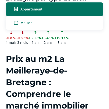
Appartement
Maison
-0.8 %
-0.89 %
+3.39 %
+3.48 %
+19.17 %
1 mois
3 mois
1 an
2 ans
5 ans
Prix au m2 La
Meilleraye-de-
Bretagne :
Comprendre le
marché immobilier