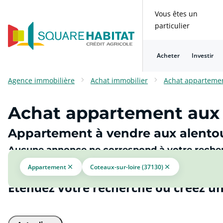
Vous êtes un
particulier
Acheter
Investir
Consulter nos questions fréquentes
Consulter nos questions fréquentes
Consulter nos questions fréquentes
Consulter nos questions fréquentes
Consulter nos questions fréquentes
Consulter nos questions fréquentes
Agence immobilière
Achat immobilier
Achat apparteme
Achat appartement aux a
Appartement à vendre aux alentou
Aucune annonce ne correspond à votre reche
Appartement
Coteaux-sur-loire (37130)
Étendez votre recherche ou créez un