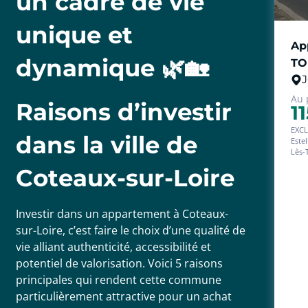
un cadre de vie
- In
- Charges de copropriété : 1100/an
- Pi
unique et
- Nombre de lots : 120 appartements
- Syndic : Square Habitat
Char
Ap
- Procès-verbaux : Disponibles sur demande
Nomb
dynamique 🌿🏡
TO
Synd
SB
Proc
J
Etat
Au 
Virtuelle disponible sur demande
Raisons d’investir
1
En ex
En exclusivité / Garantie revente 7 ans offerte !
Une 
dans la ville de
Estelle 
Nous sommes joignables de 8h à 19h du lundi au samedi.
Les 
Lès-Tours situé dans une petite
disp
de m
Les informations sur les risques auxquels ce bien est exposé sont
Coteaux-sur-Loire
Il e
disponibles sur le site Géorisques : www.georisques.gouv.fr
Pour
deux cham
same
cuisin
comp
Investir dans un appartement à Coteaux-
sur-Loire, c’est faire le choix d’une qualité de
Nous
(8.4
vie alliant authenticité, accessibilité et
potentiel de valorisation. Voici 5 raisons
principales qui rendent cette commune
particulièrement attractive pour un achat