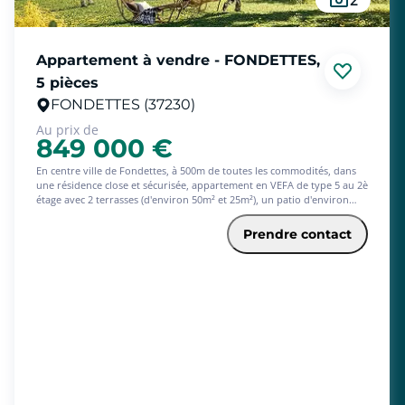
Appartement à vendre - FONDETTES,
5 pièces
FONDETTES (37230)
Au prix de
849 000 €
En centre ville de Fondettes, à 500m de toutes les commodités, dans
une résidence close et sécurisée, appartement en VEFA de type 5 au 2è
étage avec 2 terrasses (d'environ 50m² et 25m²), un patio d'environ
28m², et parkings en sous-sol. Il propose des espaces de vie lumineux
et fonctionnels, spécialement soignés pour garantir un confort
Prendre contact
quotidien.
Livraison T2 2026.
#SB