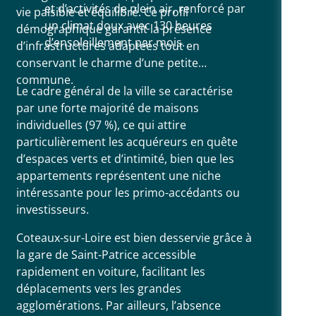
et d’activités de plein air, renforcé par
vie paisible et équilibré. Ce profil
un climat doux avec 130 heures
démographique garantit la présence
d’ensoleillement par mois.
d’infrastructures adaptées tout en
conservant le charme d’une petite
commune.
Le cadre général de la ville se caractérise
par une forte majorité de maisons
individuelles (97 %), ce qui attire
particulièrement les acquéreurs en quête
d’espaces verts et d’intimité, bien que les
appartements représentent une niche
intéressante pour les primo-accédants ou
investisseurs.
Coteaux-sur-Loire est bien desservie grâce à
la gare de Saint-Patrice accessible
rapidement en voiture, facilitant les
déplacements vers les grandes
agglomérations. Par ailleurs, l’absence