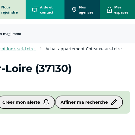
Nous
Aide et
Nos
Mes
rejoindre
contact
agences
espaces
n mag'immo
écorénove mon logement
 vous accompagne dans votre projet d'écorénovation
 Box Acheteur
er le bien qui vous correspond !
ons Vendeur
e immobilier pour vendre vite au meilleur prix !
x du mètre carré en France
ions et départements français.
 Box Locataire
on pour simplifier votre location !
nt Indre-et-Loire
Achat appartement Coteaux-sur-Loire
Loire (37130)
Créer mon alerte
Affiner ma recherche