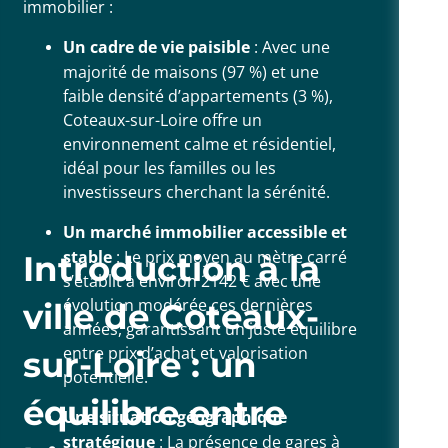
immobilier :
Un cadre de vie paisible
: Avec une
majorité de maisons (97 %) et une
faible densité d’appartements (3 %),
Coteaux-sur-Loire offre un
environnement calme et résidentiel,
idéal pour les familles ou les
investisseurs cherchant la sérénité.
Un marché immobilier accessible et
stable
: Le prix moyen au mètre carré
Introduction à la
s’établit à environ 2142 € avec une
évolution modérée ces dernières
ville de Coteaux-
années, garantissant un juste équilibre
entre prix d’achat et valorisation
sur-Loire : un
potentielle.
équilibre entre
Une situation géographique
stratégique
: La présence de gares à