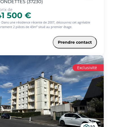
ONDETTES (37230)
prix de
41 500 €
- Dans une résidence récente de 2007, découvrez cet agréable
rtement 2 pièces de 43m² situé au premier étage.
e compose d'une entrée avec placard, d'une pièce de vie avec
ine ouverte et avec un accès sur une terrasse, une chambre, une
Prendre contact
e de bain, WC indépendant.
place de parking en extérieur sécurisé complète l'ensemble.
ellement loué 5 688 /an
Exclusivité
----------------------------------------------------------------------
CTERISTIQUES TECHNIQUES
ge : 1er étage
position : Ouest
sidence de 2007
auffage individuel : Radiateur électrique
nuiseries : Double vitrage PVC - volets roulants
ernet : Fibre
TIES COMMUNES ET COPROPRIETE
cal poubelles
10
al vélos