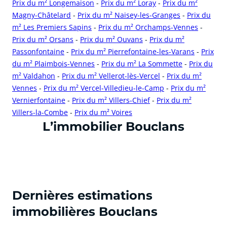
Prix du m² Longemaison
-
Prix du m² Loray
-
Prix du m²
Magny-Châtelard
-
Prix du m² Naisey-les-Granges
-
Prix du
m² Les Premiers Sapins
-
Prix du m² Orchamps-Vennes
-
Prix du m² Orsans
-
Prix du m² Ouvans
-
Prix du m²
Passonfontaine
-
Prix du m² Pierrefontaine-les-Varans
-
Prix
du m² Plaimbois-Vennes
-
Prix du m² La Sommette
-
Prix du
m² Valdahon
-
Prix du m² Vellerot-lès-Vercel
-
Prix du m²
Vennes
-
Prix du m² Vercel-Villedieu-le-Camp
-
Prix du m²
Vernierfontaine
-
Prix du m² Villers-Chief
-
Prix du m²
Villers-la-Combe
-
Prix du m² Voires
cliquer pour afficher plus du text
L’immobilier Bouclans
Dernières estimations
immobilières Bouclans