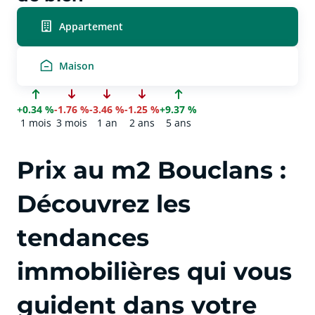
Appartement
Maison
+0.34 %
-1.76 %
-3.46 %
-1.25 %
+9.37 %
1 mois
3 mois
1 an
2 ans
5 ans
Prix au m2 Bouclans :
Découvrez les
tendances
immobilières qui vous
guident dans votre