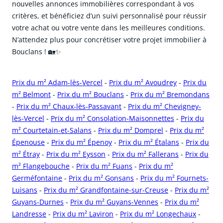
nouvelles annonces immobilières correspondant à vos
critères, et bénéficiez d’un suivi personnalisé pour réussir
votre achat ou votre vente dans les meilleures conditions.
N’attendez plus pour concrétiser votre projet immobilier à
Bouclans ! 🏡✨
Prix du m² Adam-lès-Vercel
-
Prix du m² Avoudrey
-
Prix du
m² Belmont
-
Prix du m² Bouclans
-
Prix du m² Bremondans
-
Prix du m² Chaux-lès-Passavant
-
Prix du m² Chevigney-
lès-Vercel
-
Prix du m² Consolation-Maisonnettes
-
Prix du
m² Courtetain-et-Salans
-
Prix du m² Domprel
-
Prix du m²
Épenouse
-
Prix du m² Épenoy
-
Prix du m² Étalans
-
Prix du
m² Étray
-
Prix du m² Eysson
-
Prix du m² Fallerans
-
Prix du
m² Flangebouche
-
Prix du m² Fuans
-
Prix du m²
Germéfontaine
-
Prix du m² Gonsans
-
Prix du m² Fournets-
Luisans
-
Prix du m² Grandfontaine-sur-Creuse
-
Prix du m²
Guyans-Durnes
-
Prix du m² Guyans-Vennes
-
Prix du m²
Landresse
-
Prix du m² Laviron
-
Prix du m² Longechaux
-