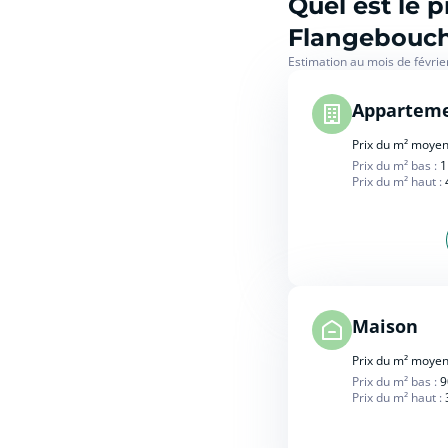
Quel est le 
Flangebouch
Estimation au mois de févrie
Appartem
Prix du m² moyen
Prix du m² bas :
1
Prix du m² haut :
Maison
Prix du m² moyen
Prix du m² bas :
9
Prix du m² haut :