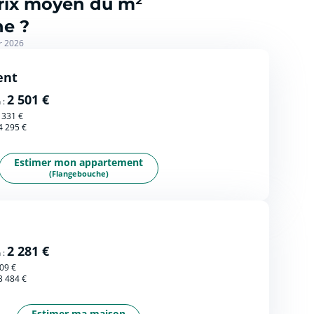
prix moyen du m²
e ?
r 2026
ent
2 501 €
 :
 331 €
4 295 €
Estimer mon appartement
(Flangebouche)
2 281 €
 :
09 €
3 484 €
Estimer ma maison