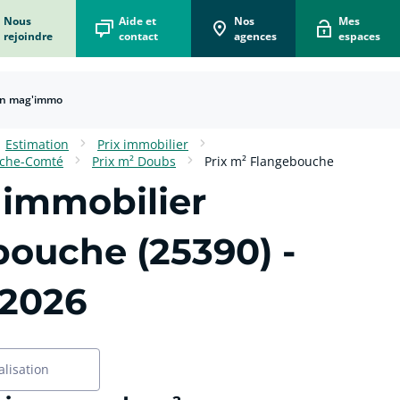
Nous
Aide et
Nos
Mes
rejoindre
contact
agences
espaces
n mag'immo
Estimation
Prix immobilier
nche-Comté
Prix m² Doubs
Prix m² Flangebouche
 immobilier
bouche (25390)
-
 2026
alisation