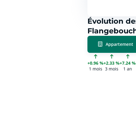
Évolution de
Flangebouch
Appartement
+0.96 %
+2.33 %
+7.24 %
1 mois
3 mois
1 an