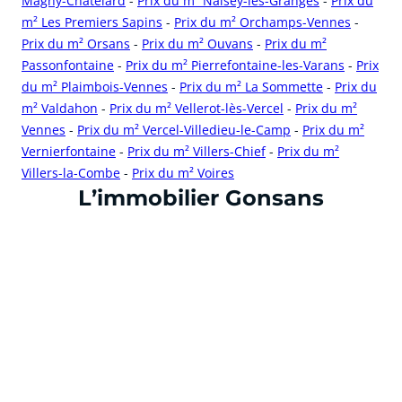
Magny-Châtelard
-
Prix du m² Naisey-les-Granges
-
Prix du
m² Les Premiers Sapins
-
Prix du m² Orchamps-Vennes
-
Prix du m² Orsans
-
Prix du m² Ouvans
-
Prix du m²
Passonfontaine
-
Prix du m² Pierrefontaine-les-Varans
-
Prix
du m² Plaimbois-Vennes
-
Prix du m² La Sommette
-
Prix du
m² Valdahon
-
Prix du m² Vellerot-lès-Vercel
-
Prix du m²
Vennes
-
Prix du m² Vercel-Villedieu-le-Camp
-
Prix du m²
Vernierfontaine
-
Prix du m² Villers-Chief
-
Prix du m²
Villers-la-Combe
-
Prix du m² Voires
cliquer pour afficher plus du text
L’immobilier Gonsans