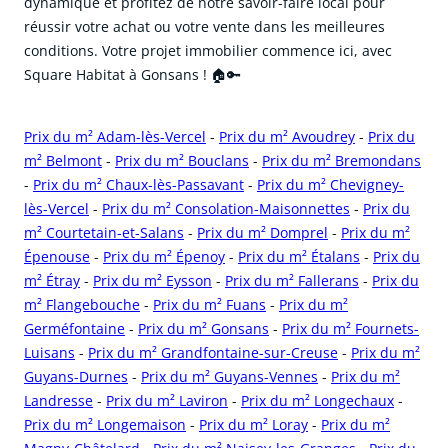
dynamique et profitez de notre savoir-faire local pour
réussir votre achat ou votre vente dans les meilleures
conditions. Votre projet immobilier commence ici, avec
Square Habitat à Gonsans ! 🏠🔑
Prix du m² Adam-lès-Vercel
-
Prix du m² Avoudrey
-
Prix du
m² Belmont
-
Prix du m² Bouclans
-
Prix du m² Bremondans
-
Prix du m² Chaux-lès-Passavant
-
Prix du m² Chevigney-
lès-Vercel
-
Prix du m² Consolation-Maisonnettes
-
Prix du
m² Courtetain-et-Salans
-
Prix du m² Domprel
-
Prix du m²
Épenouse
-
Prix du m² Épenoy
-
Prix du m² Étalans
-
Prix du
m² Étray
-
Prix du m² Eysson
-
Prix du m² Fallerans
-
Prix du
m² Flangebouche
-
Prix du m² Fuans
-
Prix du m²
Germéfontaine
-
Prix du m² Gonsans
-
Prix du m² Fournets-
Luisans
-
Prix du m² Grandfontaine-sur-Creuse
-
Prix du m²
Guyans-Durnes
-
Prix du m² Guyans-Vennes
-
Prix du m²
Landresse
-
Prix du m² Laviron
-
Prix du m² Longechaux
-
Prix du m² Longemaison
-
Prix du m² Loray
-
Prix du m²