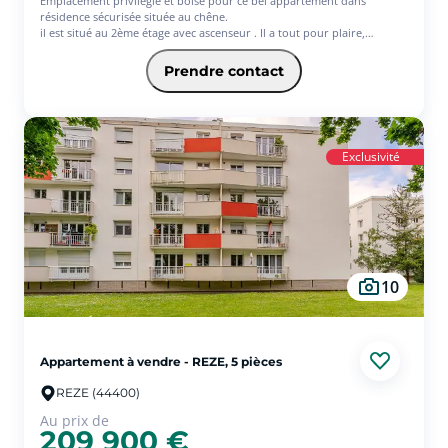
Emplacement privilégié et boisé pour ce bel appartement dans
résidence sécurisée située au chêne.
il est situé au 2ème étage avec ascenseur . Il a tout pour plaire,
lumineux, une vue dégagée, spacieux et fonctionnel. Son séjour avec
coin cuisine de 34 m² donne sur un balcon de 13 m². Il a une entrée
Prendre contact
avec placard, 2 chambres, une salle d'eau et wc séparés.
La place de parking en sous-sol est accessible par l'ascenseur.
Le tout en parfait état !
Exclusivité
10
Appartement à vendre - REZE, 5 pièces
REZE (44400)
Au prix de
209 900 €