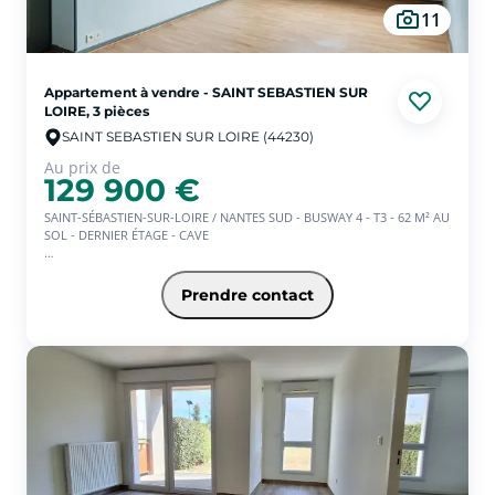
sur-Loire
-
Prix du m² Saint-Sébastien-sur-
11
Loire
-
Prix du m² Sautron
-
Prix du m² Les
Sorinières
-
Prix du m² Thouaré-sur-Loire
-
Prix du m² Vertou
Appartement à vendre - SAINT SEBASTIEN SUR
LOIRE, 3 pièces
SAINT SEBASTIEN SUR LOIRE (44230)
Au prix de
129 900 €
SAINT-SÉBASTIEN-SUR-LOIRE / NANTES SUD - BUSWAY 4 - T3 - 62 M² AU
SOL - DERNIER ÉTAGE - CAVE
Situé dans le quartier LION D'OR-JOLIVERIE, à quelques minutes
seulement de Nantes et à proximité immédiate des commerces, du
Prendre contact
Busway ligne 4 et des services du quotidien, découvrez ce grand T3
situé au 2émé et dernier étage.
D'une surface de 62 m² au sol (37,68 m² loi Carrez), il comprend une
pièce de vie lumineuse avec cuisine ouverte aménagée, deux
chambres ainsi qu'une salle d'eau avec WC.
Une cave complète ce bien.
Le stationnement est facilité grâce à un parking situé à proximité
immédiate de la résidence.