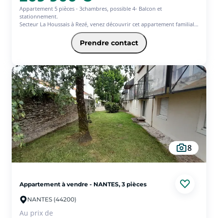
Appartement 5 pièces - 3chambres, possible 4- Balcon et
stationnement.
Secteur La Houssais à Rezé, venez découvrir cet appartement familial
de 90m² .
Vous y trouverez, une entrée avec espace buanderie et placard, belle
Prendre contact
pièce de vie donnant sur balcon exposé sud, cuisine aménagée
équipée.
Un dégagement dessert l'espace nuit avec salle de bain et 3 chambres.
Les + : Résidence sécurisée et travaux d'isolation thermique effectué
récemment, 1 place de stationnement privatif et une cave.
8
Appartement à vendre - NANTES, 3 pièces
NANTES (44200)
Au prix de