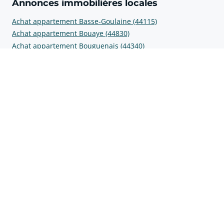
Annonces immobilières locales
Achat appartement Basse-Goulaine (44115)
Achat appartement Bouaye (44830)
Achat appartement Bouguenais (44340)
Achat appartement La Chapelle-sur-Erdre (44240)
Achat appartement La Chevroliere (44118)
Prix au m2
Prix m2 Les Sorinières (44840)
Prix m2 Basse-Goulaine (44115)
Prix m2 Bouaye (44830)
Prix m2 Bouguenais (44340)
Prix m2 La Chapelle-sur-Erdre (44240)