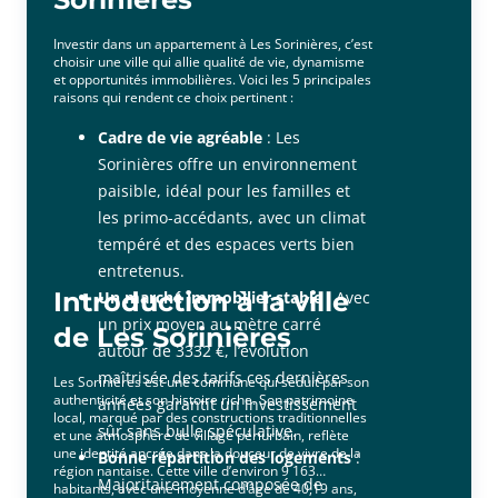
Investir dans un appartement à Les Sorinières, c’est
choisir une ville qui allie qualité de vie, dynamisme
et opportunités immobilières. Voici les 5 principales
raisons qui rendent ce choix pertinent :
Cadre de vie agréable
: Les
Sorinières offre un environnement
paisible, idéal pour les familles et
les primo-accédants, avec un climat
tempéré et des espaces verts bien
entretenus.
Introduction à la ville
Un marché immobilier stable
: Avec
un prix moyen au mètre carré
de Les Sorinières
autour de 3332 €, l’évolution
maîtrisée des tarifs ces dernières
Les Sorinières est une commune qui séduit par son
authenticité et son histoire riche. Son patrimoine
années garantit un investissement
local, marqué par des constructions traditionnelles
sûr sans bulle spéculative.
et une atmosphère de village périurbain, reflète
une identité ancrée dans la douceur de vivre de la
Bonne répartition des logements
:
région nantaise. Cette ville d’environ 9 163
Majoritairement composée de
habitants, avec une moyenne d’âge de 40,19 ans,