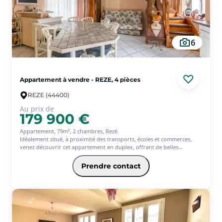
6
Appartement à vendre - REZE, 4 pièces
REZE (44400)
Au prix de
179 900 €
Appartement, 79m², 2 chambres, Rezé.
Idéalement situé, à proximité des transports, écoles et commerces,
venez découvrir cet appartement en duplex, offrant de belles
possibilités d'évolution, notamment pour un investissement locatif !
Au rez-de-chaussée, l'appartement offre une pièce de vie avec cuisine
Prendre contact
aménagée d'une superficie de 26m², un dégagement vous mène à une
salle d'eau, un wc séparé, ainsi qu'à une buanderie.
L'étage quant à lui dessert une pièce de vie d'environ 22m², une
chambre, ainsi qu'un bureau, un wc séparé et un coin d'eau, sans
oublier une trappe d'accès aux combles aménageables !
Le tout dans une petite copropriété gérée par un syndic bénévole,
sans charges de copropriété.