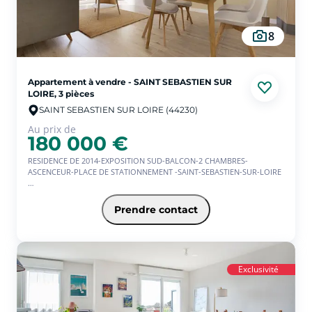
Un appartement clé en main, idéal pour une première acquisition, un
investissement locatif ou pour toute personne à la recherche d'un
8
cadre de vie agréable.
Au plaisir d'échanger ensemble !
Appartement à vendre - SAINT SEBASTIEN SUR
LOIRE, 3 pièces
SAINT SEBASTIEN SUR LOIRE (44230)
Au prix de
180 000 €
RESIDENCE DE 2014-EXPOSITION SUD-BALCON-2 CHAMBRES-
ASCENCEUR-PLACE DE STATIONNEMENT -SAINT-SEBASTIEN-SUR-LOIRE
Venez découvrir cet appartement de type 3 situé dans une résidence
de 2014 avec ascenseur. Il se compose d'un séjour avec une cuisine
Prendre contact
ouverte aménagée et équipée donnant sur un balcon exposé sud, 2
chambres, une salle de bains. Un parking extérieur sécurisé.
Exclusivité