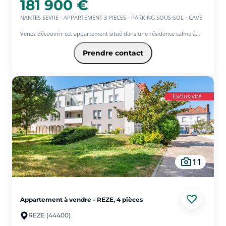
181 900 €
NANTES SEVRE - APPARTEMENT 3 PIECES - PARKING SOUS-SOL - CAVE
Venez découvrir cet appartement situé dans une résidence calme à
proximité des bords de Sèvre et des transports (ligne 42 et BUSWAY).
Situé au rez-de-chaussée, il se compose d'une entrée, un séjour salon
Prendre contact
ouvert sur la cuisine, 2 chambres, une salle de bains, WC séparé,
cellier.
En annexe : une cave et un parking sous-sol sécurisé.
Exclusivité
11
Appartement à vendre - REZE, 4 pièces
REZE (44400)