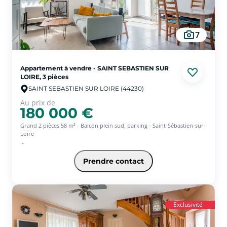
7
Appartement à vendre - SAINT SEBASTIEN SUR
LOIRE, 3 pièces
SAINT SEBASTIEN SUR LOIRE (44230)
Au prix de
180 000 €
Grand 2 pièces 58 m² - Balcon plein sud, parking - Saint-Sébastien-sur-
Loire
Appartement de 58 m² situé dans une résidence récente avec
ascenseur.
Prendre contact
Grande pièce de vie avec cuisine ouverte aménagée et équipée,
donnant sur un balcon exposé plein sud. Chambre spacieuse et salle
de bains. Une seconde chambre peut être créée si besoin.
Stationnement extérieur sécurisé inclus.
Proche commerces, transports et commodités.
Exclusivité
Garantie revente 7 ans offerte