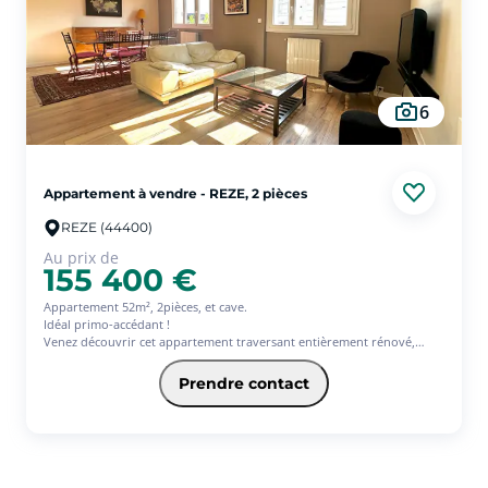
L'appartement bénéficie de deux entrées distinctes, une en rez-de-
chaussée et une seconde à l'étage, permettant de le diviser en deux !
Chiffrage travaux anticipé !
Venez visiter sans tarder !
6
Appartement à vendre - REZE, 2 pièces
REZE (44400)
Au prix de
155 400 €
Appartement 52m², 2pièces, et cave.
Idéal primo-accédant !
Venez découvrir cet appartement traversant entièrement rénové,
situé à proximité immédiate du tramway ligne 3 , des commerces et
des écoles, dans une copropriété calme !
Prendre contact
Il se compose de la manière suivante : une entrée avec placard , une
cuisine entièrement aménagée et équipée, un salon-séjour lumineux
de presque 28m², ainsi qu'un dégagement desservant un wc séparé,
une chambre avec rangement, et une salle d'eau donnant accès à un
cellier doté des branchements machines.
En supplément, vous bénéficierez d'une cave en sous-sol, vous aurez