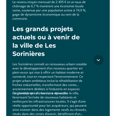
Le revenu moyen mensuel de 2 495 € et un taux de
chômage de 6,7 % montrent une économie locale
saine, soutenue par une population active à 74,9 %,
gage de dynamisme économique au sein de la
commune.
Les grands projets
actuels ou à venir de
la ville de Les
Sorinières
Les Sorinières connaît un renouveau urbain notable
avec le développement d’un nouveau quartier en
plein essor qui vise à offrir un habitat moderne et
connecté, tout en respectant l’environnement. Ce
projet urbain ambitieux inclut la réhabilitation de
friches industrielles, transformant des zones
anciennement dédiées à l’industrie en espaces
résidentiels et commerciaux attractifs.
Ce grand projet d’urbanisme dynamise la ville,
favorisant l’arrivée de nouveaux habitants et
renforçant les infrastructures locales. Il s’agit d’une
réelle opportunité pour les acquéreurs, qui peuvent
ainsi investir dans des logements neufs ou rénovés,
situés dans des zones d’avenir, bénéficiant d’un