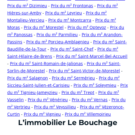
Prix du m² Dizimieu
-
Prix du m² Frontonas
-
Prix du m²
Hières-sur-Amby
-
Prix du m² Leyrieu
-
Prix du m²
Montalieu-Vercieu
-
Prix du m² Montcarra
-
Prix du m²
Moras
-
Prix du m² Morestel
-
Prix du m² Optevoz
-
Prix du
m² Panossas
-
Prix du m² Parmilieu
-
Prix du m² Arandon-
Passins
-
Prix du m² Porcieu-Amblagnieu
-
Prix du m² Saint-
Baudille-de-la-Tour
-
Prix du m² Saint-Chef
-
Prix du m²
Saint-Hilaire-de-Brens
-
Prix du m² Saint-Marcel-Bel-Accueil
-
Prix du m² Saint-Romain-de-Jalionas
-
Prix du m² Saint-
Sorlin-de-Morestel
-
Prix du m² Saint-Victor-de-Morestel
-
Prix du m² Salagnon
-
Prix du m² Sermérieu
-
Prix du m²
Siccieu-Saint-Julien-et-Carisieu
-
Prix du m² Soleymieu
-
Prix
du m² Tignieu-Jameyzieu
-
Prix du m² Trept
-
Prix du m²
Vasselin
-
Prix du m² Vénérieu
-
Prix du m² Vernas
-
Prix du
m² Vertrieu
-
Prix du m² Veyssilieu
-
Prix du m² Vézeronce-
Curtin
-
Prix du m² Vignieu
-
Prix du m² Villemoirieu
cliquer pour afficher plus du text
L’immobilier Le Bouchage