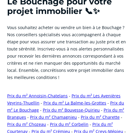
Le Bouchage pour votre
projet immobilier 📞✨
Vous souhaitez acheter ou vendre un bien à Le Bouchage ?
Nos conseillers spécialisés vous accompagnent à chaque
étape pour vous assurer une transaction au juste prix et en
toute sérénité. Inscrivez-vous à nos alertes personnalisées
pour recevoir les dernières annonces correspondant à vos
critères et ne rien manquer des opportunités du marché
local. Ensemble, concrétisons votre projet immobilier dans
les meilleures conditions !
Prix du m² Annoisin-Chatelans
-
Prix du m² Les Avenières
Veyrins-Thuellin
-
Prix du m² La Balme-les-Grottes
-
Prix du
m² Le Bouchage
-
Prix du m² Bouvesse-Quirieu
-
Prix du m²
Brangues
-
Prix du m² Chamagnieu
-
Prix du m² Charette
-
Prix du m² Chozeau
-
Prix du m² Corbelin
-
Prix du m²
Courtenay
-
Prix du m² Crémieu
-
Prix du m² Creys-Mépieu
-