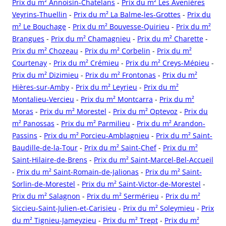
Prix du m² Annoisin-Chatelans
-
Prix du m² Les Avenières
Veyrins-Thuellin
-
Prix du m² La Balme-les-Grottes
-
Prix du
m² Le Bouchage
-
Prix du m² Bouvesse-Quirieu
-
Prix du m²
Brangues
-
Prix du m² Chamagnieu
-
Prix du m² Charette
-
Prix du m² Chozeau
-
Prix du m² Corbelin
-
Prix du m²
Courtenay
-
Prix du m² Crémieu
-
Prix du m² Creys-Mépieu
-
Prix du m² Dizimieu
-
Prix du m² Frontonas
-
Prix du m²
Hières-sur-Amby
-
Prix du m² Leyrieu
-
Prix du m²
Montalieu-Vercieu
-
Prix du m² Montcarra
-
Prix du m²
Moras
-
Prix du m² Morestel
-
Prix du m² Optevoz
-
Prix du
m² Panossas
-
Prix du m² Parmilieu
-
Prix du m² Arandon-
Passins
-
Prix du m² Porcieu-Amblagnieu
-
Prix du m² Saint-
Baudille-de-la-Tour
-
Prix du m² Saint-Chef
-
Prix du m²
Saint-Hilaire-de-Brens
-
Prix du m² Saint-Marcel-Bel-Accueil
-
Prix du m² Saint-Romain-de-Jalionas
-
Prix du m² Saint-
Sorlin-de-Morestel
-
Prix du m² Saint-Victor-de-Morestel
-
Prix du m² Salagnon
-
Prix du m² Sermérieu
-
Prix du m²
Siccieu-Saint-Julien-et-Carisieu
-
Prix du m² Soleymieu
-
Prix
du m² Tignieu-Jameyzieu
-
Prix du m² Trept
-
Prix du m²