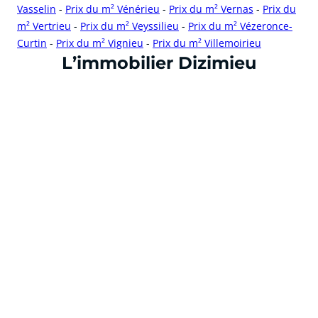
Vasselin
-
Prix du m² Vénérieu
-
Prix du m² Vernas
-
Prix du
m² Vertrieu
-
Prix du m² Veyssilieu
-
Prix du m² Vézeronce-
Curtin
-
Prix du m² Vignieu
-
Prix du m² Villemoirieu
cliquer pour afficher plus du text
L’immobilier Dizimieu