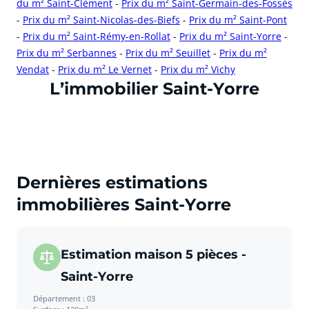
du m² Saint-Clément
-
Prix du m² Saint-Germain-des-Fossés
-
Prix du m² Saint-Nicolas-des-Biefs
-
Prix du m² Saint-Pont
-
Prix du m² Saint-Rémy-en-Rollat
-
Prix du m² Saint-Yorre
-
Prix du m² Serbannes
-
Prix du m² Seuillet
-
Prix du m²
Vendat
-
Prix du m² Le Vernet
-
Prix du m² Vichy
cliquer pour afficher plus du text
L’immobilier Saint-Yorre
Dernières estimations
immobilières Saint-Yorre
Estimation maison 5 pièces -
Saint-Yorre
Département : 03