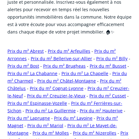
juste et personnalisée. Inscrivez-vous également à nos
alertes pour recevoir en temps réel les nouvelles
opportunités immobilières dans la commune. Notre équipe
est à votre écoute pour vous accompagner efficacement
dans chaque étape de votre projet immobilier. 🏠✨
Prix du m² Abrest
-
Prix du m² Arfeuilles
-
Prix du m²
Arronnes
-
Prix du m² Bellerive-sur-Allier
-
Prix du m² Billy
-
Prix du m² Bost
-
Prix du m² Brugheas
-
Prix du m² Busset
-
Prix du m² La Chabanne
-
Prix du m² La Chapelle
-
Prix du
m² Charmeil
-
Prix du m² Châtel-Montagne
-
Prix du m²
Châtelus
-
Prix du m² Cognat-Lyonne
-
Prix du m² Creuzier-
le-Neuf
-
Prix du m² Creuzier-le-Vieux
-
Prix du m² Cusset
-
Prix du m² Espinasse-Vozelle
-
Prix du m² Ferrières-sur-
Sichon
-
Prix du m² La Guillermie
-
Prix du m² Hauterive
-
Prix du m² Laprugne
-
Prix du m² Lavoine
-
Prix du m²
Magnet
-
Prix du m² Mariol
-
Prix du m² Le Mayet-de-
Montagne
-
Prix du m² Molles
-
Prix du m² Nizerolles
-
Prix