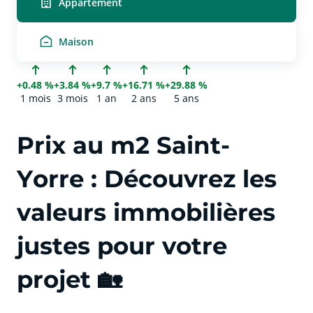
Appartement
Maison
+0.48 %
+3.84 %
+9.7 %
+16.71 %
+29.88 %
1 mois
3 mois
1 an
2 ans
5 ans
Prix au m2 Saint-
Yorre : Découvrez les
valeurs immobilières
justes pour votre
projet 🏡