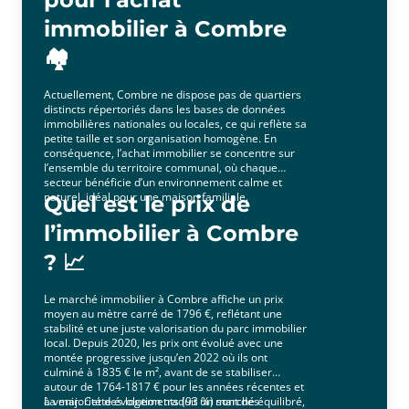
immobilier à Combre
🏘️
Actuellement, Combre ne dispose pas de quartiers
distincts répertoriés dans les bases de données
immobilières nationales ou locales, ce qui reflète sa
petite taille et son organisation homogène. En
conséquence, l’achat immobilier se concentre sur
l’ensemble du territoire communal, où chaque
secteur bénéficie d’un environnement calme et
naturel, idéal pour une maison familiale.
Quel est le prix de
l’immobilier à Combre
? 📈
Le marché immobilier à Combre affiche un prix
moyen au mètre carré de 1796 €, reflétant une
stabilité et une juste valorisation du parc immobilier
local. Depuis 2020, les prix ont évolué avec une
montée progressive jusqu’en 2022 où ils ont
culminé à 1835 € le m², avant de se stabiliser
autour de 1764-1817 € pour les années récentes et
à venir. Cette évolution traduit un marché équilibré,
La majorité des logements (93 %) sont des