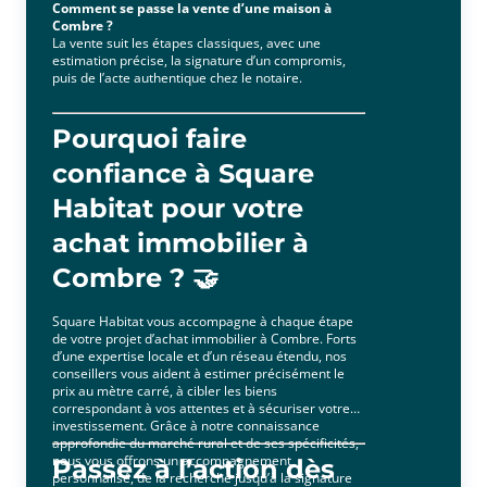
Comment se passe la vente d’une maison à
Combre ?
La vente suit les étapes classiques, avec une
estimation précise, la signature d’un compromis,
puis de l’acte authentique chez le notaire.
Pourquoi faire
confiance à Square
Habitat pour votre
achat immobilier à
Combre ? 🤝
Square Habitat vous accompagne à chaque étape
de votre projet d’achat immobilier à Combre. Forts
d’une expertise locale et d’un réseau étendu, nos
conseillers vous aident à estimer précisément le
prix au mètre carré, à cibler les biens
correspondant à vos attentes et à sécuriser votre
investissement. Grâce à notre connaissance
approfondie du marché rural et de ses spécificités,
nous vous offrons un accompagnement
Passez à l’action dès
personnalisé, de la recherche jusqu’à la signature