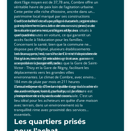
dont l’âge moyen est de 37,78 ans, Combre offre un
véritable havre de paix loin de l’agitation urbaine.
Cette petite ville riche d’histoire, ancrée dans un
patrimoine local marqué par ses constructions
traditionnelles et ses paysages naturels, attire ceux
Combre bénéficie d’une offre éducative organisée
qui recherchent un cadre de vie serein, proche de
principalement dans les communes voisines, avec
la nature tout en restant accessible aux
des écoles primaires, collèges et lycées situés à
commodités.
quelques minutes en voiture, ce qui garantit un
accès facile à l’éducation pour les familles.
Concernant la santé, bien que la commune ne
dispose pas d’hôpital, plusieurs établissements
médicaux proches, comme le Centre Hospitalier de
Les transports, même s’ils sont limités directement
Thizy à moins de 10 minutes en voiture, assurent
sur place, restent praticables grâce aux gares
une prise en charge efficace.
accessibles à proximité, telles que la Gare de Saint-
Victor - Thizy et la Gare de Régny, facilitant les
déplacements vers les grandes villes
environnantes. Le climat de Combre, avec environ
184 mm de pluie par mois et 211 heures
d’ensoleillement, offre un équilibre agréable entre
L’atout majeur de Combre réside dans son cadre de
douceur et luminosité, parfait pour profiter
vie authentique, loin du tumulte, où la nature est
pleinement des espaces extérieurs.
omniprésente et la vie locale conviviale. C’est un
lieu idéal pour les acheteurs en quête d’une maison
avec terrain, dans un environnement où la
tranquillité rime avec proximité des services
essentiels.
Les quartiers prisés
pour l’achat