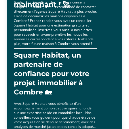
finale. Pour bénéficier des meilleurs conseils
maintenant ! 🚀
adaptés à Combre, il est recommandé de contacter
directement l’agence Square Habitat la plus proche.
Envie de découvrir les maisons disponibles à
Combre ? Prenez rendez-vous avec un conseiller
Square Habitat pour une estimation gratuite et
personnalisée. Inscrivez-vous aussi à nos alertes
pour recevoir en avant-première les nouvelles
annonces correspondant à vos critères. N’attendez
plus, votre future maison à Combre vous attend !
Square Habitat, un
partenaire de
confiance pour votre
projet immobilier à
Combre 🏡
Avec Square Habitat, vous bénéficiez d’un
accompagnement complet et transparent, fondé
sur une expertise solide en immobilier local. Nos
conseillers vous guident pour que chaque étape de
votre acquisition se déroule sereinement, avec des
analyses de marché justes et des conseils adaptés