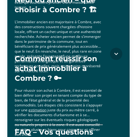
ceux qui souhaitent profiter d’une maison avec
terrain.
choisir à Combre ? 🏗️
L’immobilier ancien est majoritaire à Combre, avec
des constructions souvent chargées d’histoire
locale, offrant un cachet unique et une authenticité
recherchée. Acheter ancien permet de s’immerger
dans le patrimoine de la commune, tout en
bénéficiant de prix généralement plus accessibles
que le neuf. En revanche, le neuf, plus rare en zone
rurale, présente l’avantage d’une meilleure
Comment réussir son
performance énergétique et de garanties
techniques actuelles, mais reste moins représenté
achat immobilier à
sur le marché local.
Combre ? 🔑
Pour réussir son achat à Combre, il est essentiel de
bien définir son projet en tenant compte du type de
bien, de l’état général et de la proximité des
commodités. Les étapes clés consistent à s’appuyer
sur une
estimation
juste du prix au mètre carré, à
vérifier les documents d’urbanisme et à se
renseigner sur les éventuels risques géologiques
ou naturels propres à la zone. Il est aussi conseillé
de visiter plusieurs biens pour comparer et affiner
FAQ – Vos questions
son choix.