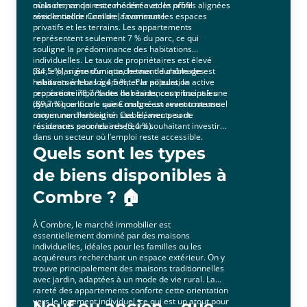
où la demande reste modérée et les offres alignées
maisons, ce qui est cohérent avec le profil
avec le cadre rural de la commune.
résidentiel de Combre, favorisant les espaces
privatifs et les terrains. Les appartements
représentent seulement 7 % du parc, ce qui
souligne la prédominance des habitations
individuelles. Le taux de propriétaires est élevé
(84,5 %), signe d’un attachement durable des
Sur le plan économique, le taux de chômage est
habitants à leur logement. Par ailleurs, la
relativement bas à 4,5 %, et la population active
proportion importante de résidences principales
représente 78,7 % des habitants, contribuant à une
(89,7 %) confirme que Combre est avant tout une
dynamique locale saine malgré un revenu mensuel
commune d’habitation stable, avec peu de
moyen non renseigné. Ces éléments sont
résidences secondaires (3,4 %).
rassurants pour les acheteurs souhaitant investir
dans un secteur où l’emploi reste accessible.
Quels sont les types
de biens disponibles à
Combre ? 🏠
À Combre, le marché immobilier est
essentiellement dominé par des maisons
individuelles, idéales pour les familles ou les
acquéreurs recherchant un espace extérieur. On y
trouve principalement des maisons traditionnelles
avec jardin, adaptées à un mode de vie rural. La
rareté des appartements conforte cette orientation
vers le logement individuel, ce qui est un atout pour
Neuf ou ancien – que