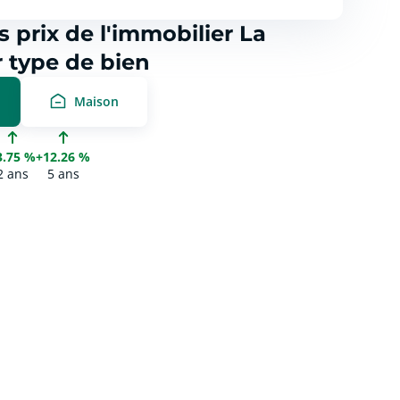
s prix de l'immobilier La
r type de bien
Maison
3.75 %
+12.26 %
2 ans
5 ans