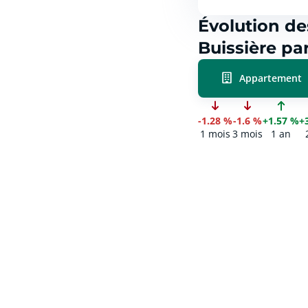
Évolution de
Buissière pa
Appartement
-1.28 %
-1.6 %
+1.57 %
+
1 mois
3 mois
1 an