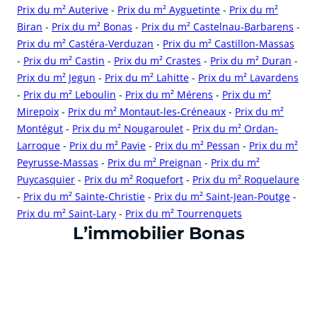
Prix du m² Auterive
-
Prix du m² Ayguetinte
-
Prix du m²
Biran
-
Prix du m² Bonas
-
Prix du m² Castelnau-Barbarens
-
Prix du m² Castéra-Verduzan
-
Prix du m² Castillon-Massas
-
Prix du m² Castin
-
Prix du m² Crastes
-
Prix du m² Duran
-
Prix du m² Jegun
-
Prix du m² Lahitte
-
Prix du m² Lavardens
-
Prix du m² Leboulin
-
Prix du m² Mérens
-
Prix du m²
Mirepoix
-
Prix du m² Montaut-les-Créneaux
-
Prix du m²
Montégut
-
Prix du m² Nougaroulet
-
Prix du m² Ordan-
Larroque
-
Prix du m² Pavie
-
Prix du m² Pessan
-
Prix du m²
Peyrusse-Massas
-
Prix du m² Preignan
-
Prix du m²
Puycasquier
-
Prix du m² Roquefort
-
Prix du m² Roquelaure
-
Prix du m² Sainte-Christie
-
Prix du m² Saint-Jean-Poutge
-
Prix du m² Saint-Lary
-
Prix du m² Tourrenquets
cliquer pour afficher plus du text
L’immobilier Bonas