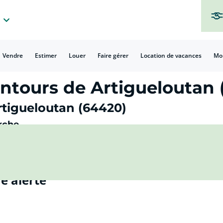
Vendre
Estimer
Louer
Faire gérer
Location de vacances
Mo
ntours de Artigueloutan 
rtigueloutan (64420)
rche
e alerte