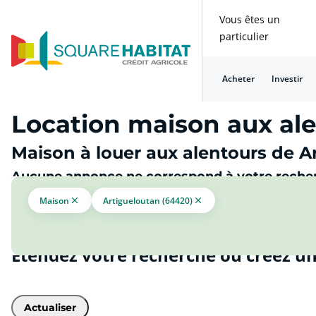
Vous êtes un
particulier
Acheter
Investir
Location maison aux ale
Maison à louer aux alentours de A
Aucune annonce ne correspond à votre reche
Maison
Artigueloutan (64420)
Étendez votre recherche ou créez un
Actualiser