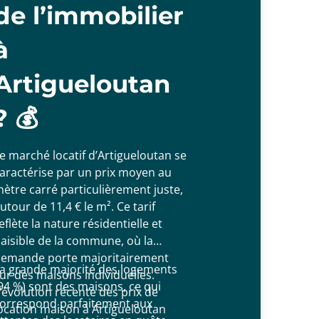
de l’immobilier
à
Artigueloutan
? 💰
e marché locatif d’Artigueloutan se
aractérise par un prix moyen au
ètre carré particulièrement juste,
utour de 11,4 € le m². Ce tarif
eflète la nature résidentielle et
aisible de la commune, où la
emande porte majoritairement
a grande majorité des logements
ur des maisons individuelles.
94 %) sont des maisons, ce qui
’évolution récente des prix de
orrespond parfaitement aux
ocation maison à Artigueloutan