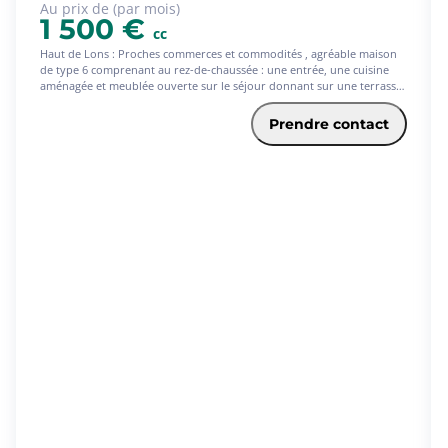
Au prix de (par mois)
1 500 €
cc
Haut de Lons : Proches commerces et commodités , agréable maison
de type 6 comprenant au rez-de-chaussée : une entrée, une cuisine
aménagée et meublée ouverte sur le séjour donnant sur une terrasse
et un jardin clôturé , une chambre parentale avec une salle d'eau et
un WC.
Prendre contact
A l'étage : un dégagement, 4 chambres, une salle de bains et un WC
Un garage vient compléter le bien
LIBRE DE SUITE
Honoraires de 1 360 € TTC à la charge du locataire comprenant 371 €
TTC pour l'état des lieux. Loyer de base 1500 €/mois. Dépôt de
garantie 1 500 €. Classe énergie C, Classe climat C Montant estimé des
dépenses annuelles d'énergie pour un usage standard : entre 1692.00
€ et 2288.00 € sur les années 2021, 2022 et 2023 (abonnements
compris). Les informations sur les risques auxquels ce bien est exposé
sont disponibles sur le site Géorisques : georisques.gouv.fr.
Votre conseiller Square Habitat Pau : Deborah FILTZ
Agent commercial (Entreprise individuelle)