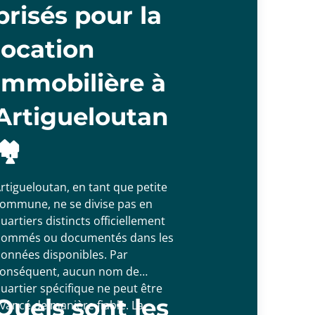
prisés pour la
location
immobilière à
Artigueloutan
🏘️
rtigueloutan, en tant que petite
ommune, ne se divise pas en
uartiers distincts officiellement
ommés ou documentés dans les
onnées disponibles. Par
onséquent, aucun nom de
uartier spécifique ne peut être
Quels sont les
vancé de manière fiable. La