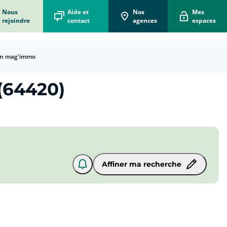
Nous
Aide et
Nos
Mes
rejoindre
contact
agences
espaces
n mag'immo
(64420)
Affiner ma recherche