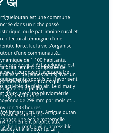
? 🤔
rtigueloutan est une commune
ncrée dans un riche passé
istorique, où le patrimoine rural et
rchitectural témoigne d’une
dentité forte. Ici, la vie s’organise
utour d’une communauté
ynamique de 1 100 habitants,
e cadre de vie à Artigueloutan est
ajoritairement composée de
alme et verdoyant, avec quatre
amilles et de jeunes actifs, avec un
quipements sportifs qui favorisent
ge moyen de 41,43 ans qui
es activités de plein air. Le climat y
ouligne un équilibre
st doux, avec une pluviométrie
ntergénérationnel.
oyenne de 298 mm par mois et
nviron 133 heures
ôté infrastructures, Artigueloutan
’ensoleillement, un
ropose une école maternelle
nvironnement propice aux
roche du centre-ville, accessible
alades et à la détente. La