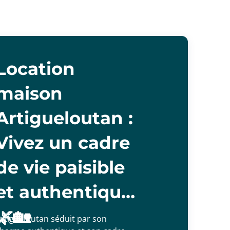
Location
maison
Artigueloutan :
Vivez un cadre
de vie paisible
et authentique
🌿🏡
rtigueloutan séduit par son