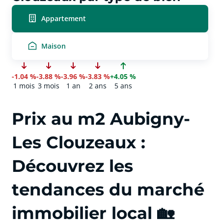
Appartement
Maison
-1.04 %
-3.88 %
-3.96 %
-3.83 %
+4.05 %
1 mois
3 mois
1 an
2 ans
5 ans
Prix au m2 Aubigny-
Les Clouzeaux :
Découvrez les
tendances du marché
immobilier local 🏡