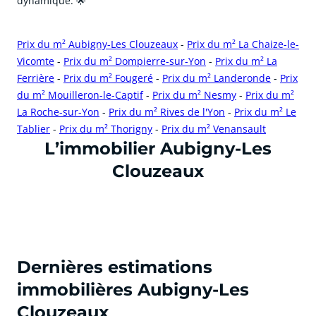
dynamique. 🌟
Prix du m² Aubigny-Les Clouzeaux
-
Prix du m² La Chaize-le-
Vicomte
-
Prix du m² Dompierre-sur-Yon
-
Prix du m² La
Ferrière
-
Prix du m² Fougeré
-
Prix du m² Landeronde
-
Prix
du m² Mouilleron-le-Captif
-
Prix du m² Nesmy
-
Prix du m²
La Roche-sur-Yon
-
Prix du m² Rives de l'Yon
-
Prix du m² Le
Tablier
-
Prix du m² Thorigny
-
Prix du m² Venansault
cliquer pour afficher plus du text
L’immobilier Aubigny-Les
Clouzeaux
Dernières estimations
immobilières Aubigny-Les
Clouzeaux