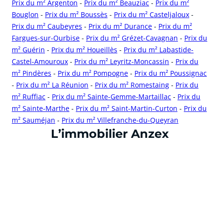
Prix du m² Argenton
-
Prix du m² Beauziac
-
Prix du m²
Bouglon
-
Prix du m² Boussès
-
Prix du m² Casteljaloux
-
Prix du m² Caubeyres
-
Prix du m² Durance
-
Prix du m²
Fargues-sur-Ourbise
-
Prix du m² Grézet-Cavagnan
-
Prix du
m² Guérin
-
Prix du m² Houeillès
-
Prix du m² Labastide-
Castel-Amouroux
-
Prix du m² Leyritz-Moncassin
-
Prix du
m² Pindères
-
Prix du m² Pompogne
-
Prix du m² Poussignac
-
Prix du m² La Réunion
-
Prix du m² Romestaing
-
Prix du
m² Ruffiac
-
Prix du m² Sainte-Gemme-Martaillac
-
Prix du
m² Sainte-Marthe
-
Prix du m² Saint-Martin-Curton
-
Prix du
m² Sauméjan
-
Prix du m² Villefranche-du-Queyran
cliquer pour afficher plus du text
L’immobilier Anzex