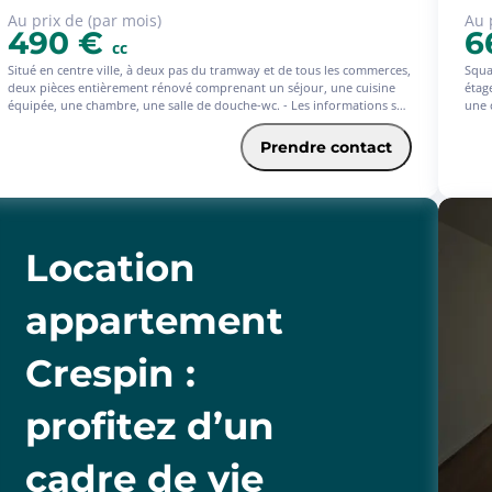
Au prix de (par mois)
Au 
490 €
6
cc
Situé en centre ville, à deux pas du tramway et de tous les commerces,
Squa
deux pièces entièrement rénové comprenant un séjour, une cuisine
étag
équipée, une chambre, une salle de douche-wc. - Les informations sur
une 
les risques auxquels ce bien est exposé sont disponibles sur le site
cham
Géorisques : www.georisques.gouv.fr
expo
Prendre contact
www.
Location
appartement
Crespin :
profitez d’un
cadre de vie