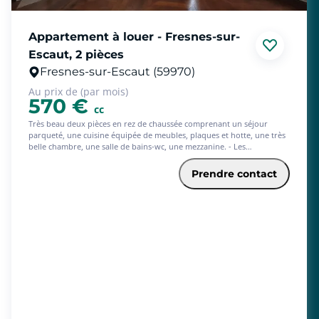
Appartement à louer - Fresnes-sur-
Escaut, 2 pièces
Fresnes-sur-Escaut (59970)
Au prix de (par mois)
570 €
cc
Très beau deux pièces en rez de chaussée comprenant un séjour
parqueté, une cuisine équipée de meubles, plaques et hotte, une très
belle chambre, une salle de bains-wc, une mezzanine. - Les
informations sur les risques auxquels ce bien est exposé sont
disponibles sur le site Géorisques : www.georisques.gouv.fr
Prendre contact