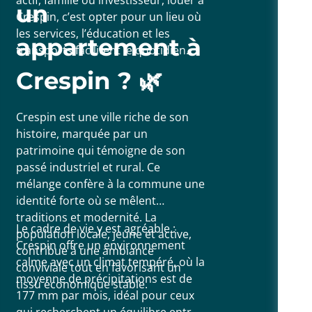
un
Crespin, c’est opter pour un lieu où
les services, l’éducation et les
appartement à
transports facilitent le quotidien.
Crespin ? 🌿
Crespin est une ville riche de son
histoire, marquée par un
patrimoine qui témoigne de son
passé industriel et rural. Ce
mélange confère à la commune une
identité forte où se mêlent
traditions et modernité. La
Le cadre de vie y est agréable :
population locale, jeune et active,
Crespin offre un environnement
contribue à une ambiance
calme avec un climat tempéré, où la
conviviale tout en favorisant un
moyenne de précipitations est de
tissu économique stable.
177 mm par mois, idéal pour ceux
qui recherchent un équilibre entre