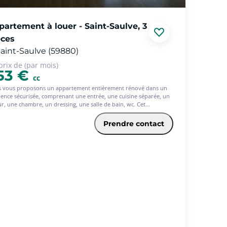
partement à louer - Saint-Saulve, 3
èces
aint-Saulve (59880)
prix de (par mois)
53 €
cc
 vous proposons un appartement entièrement rénové dans un
dence sécurisée, comprenant une entrée, une cuisine séparée, un
ur, une chambre, un dressing, une salle de bain, wc. Cet
rtement possède un balcon et garage. - Les informations sur les
ues auxquels ce bien est exposé sont disponibles sur le site
Prendre contact
isques : www.georisques.gouv.fr