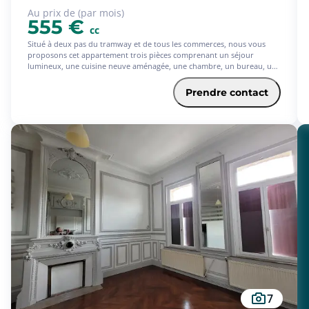
Au prix de (par mois)
555 €
cc
Situé à deux pas du tramway et de tous les commerces, nous vous
proposons cet appartement trois pièces comprenant un séjour
lumineux, une cuisine neuve aménagée, une chambre, un bureau, une
salle de bains, wc. - Les informations sur les risques auxquels ce bien
est exposé sont disponibles sur le site Géorisques :
Prendre contact
www.georisques.gouv.fr
7