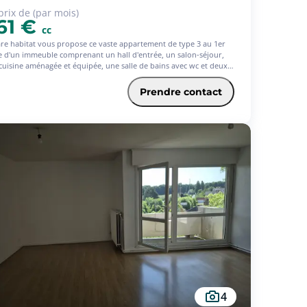
prix de (par mois)
61 €
cc
re habitat vous propose ce vaste appartement de type 3 au 1er
e d'un immeuble comprenant un hall d'entrée, un salon-séjour,
cuisine aménagée et équipée, une salle de bains avec wc et deux
bres. - Les informations sur les risques auxquels ce bien est
sé sont disponibles sur le site Géorisques :
Prendre contact
georisques.gouv.fr
4