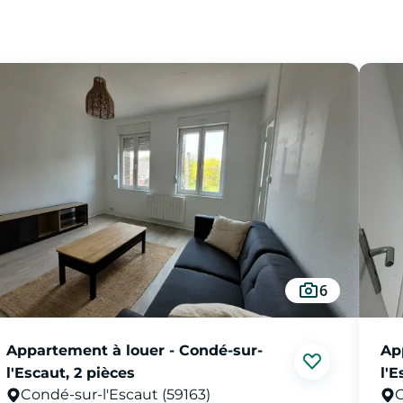
6
Appartement à louer - Condé-sur-
Ap
l'Escaut, 2 pièces
l'E
Condé-sur-l'Escaut (59163)
C