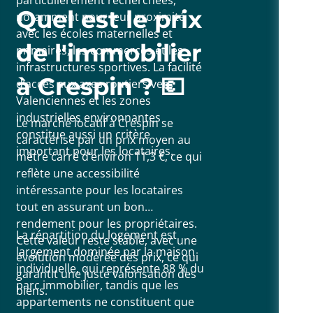
Quel est le prix
notamment pour leur proximité
avec les écoles maternelles et
de l'immobilier
primaires, les commerces et les
infrastructures sportives. La facilité
à Crespin ? 💶
d’accès aux axes routiers vers
Valenciennes et les zones
industrielles environnantes
Le marché locatif à Crespin se
constitue aussi un critère
caractérise par un prix moyen au
important pour les locataires.
mètre carré d’environ 11,3 €, ce qui
reflète une accessibilité
intéressante pour les locataires
tout en assurant un bon
rendement pour les propriétaires.
La répartition du logement est
Cette valeur reste stable, avec une
largement dominée par la maison
évolution modérée des prix, ce qui
individuelle, qui représente 88 % du
garantit une juste valorisation des
parc immobilier, tandis que les
biens.
appartements ne constituent que