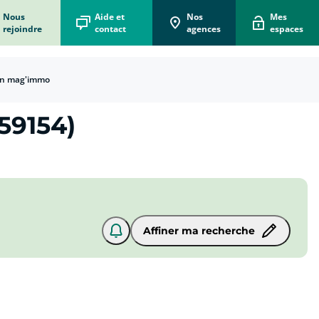
Nous
Aide et
Nos
Mes
rejoindre
contact
agences
espaces
n mag'immo
59154)
Affiner ma recherche