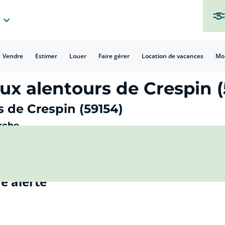
Vendre
Estimer
Louer
Faire gérer
Location de vacances
Mo
x alentours de Crespin (
 de Crespin (59154)
rche
e alerte