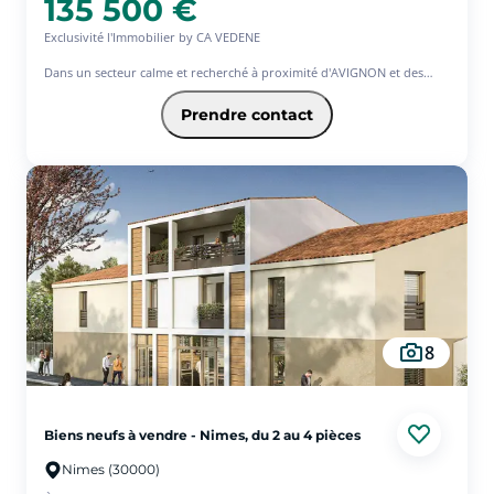
135 500 €
Exclusivité l'Immobilier by CA VEDENE
Dans un secteur calme et recherché à proximité d'AVIGNON et des
commodités, découvrez cette adorable appartement 2 pièces
lumineux avec terrasse dans une résidence sécurisée à Vedène
Prendre contact
Situé dans une résidence sécurisée, cet appartement de 44m² au 1er
étage d'un petit immeuble de 2 étages offre confort et quiétude.
Il se compose d'une entrée avec placards, d'un séjour lumineux
donnant sur une terrasse de 13m² avec vue sur les vignes idéal pour
profiter des beaux jours, d'une cuisine aménagée ouverte, une
chambre spacieuse avec placards et sa salle de bain équipée d'une
baignoire.
LES PLUS :
- Fenêtres PVC double vitrage, volets roulants manuels, chaudière gaz
individuelle, fibre optique, etc...
- résidence sécurisé par portail électrique et entrée au bâtiment avec
8
un badge
- appartement vendu loué afin d'assurer un revenu locatif
- proche des commodités : commerces, collège et écoles, autoroute A7,
gare TGV, aéroport Avignon Provence...
- 2 places de parking privées dans la résidence
Biens neufs à vendre - Nimes, du 2 au 4 pièces
Contactez moi pour une visite!!!
Nimes (30000)