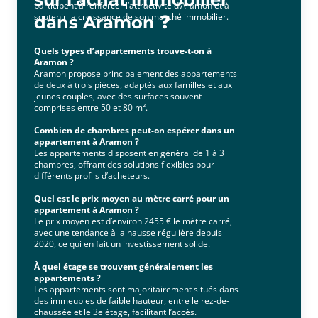
participent à renforcer l’attractivité d’Aramon et à
soutenir la croissance de son marché immobilier.
dans Aramon ❓
Quels types d’appartements trouve-t-on à
Aramon ?
Aramon propose principalement des appartements
de deux à trois pièces, adaptés aux familles et aux
jeunes couples, avec des surfaces souvent
comprises entre 50 et 80 m².
Combien de chambres peut-on espérer dans un
appartement à Aramon ?
Les appartements disposent en général de 1 à 3
chambres, offrant des solutions flexibles pour
différents profils d’acheteurs.
Quel est le prix moyen au mètre carré pour un
appartement à Aramon ?
Le prix moyen est d’environ 2455 € le mètre carré,
avec une tendance à la hausse régulière depuis
2020, ce qui en fait un investissement solide.
À quel étage se trouvent généralement les
appartements ?
Les appartements sont majoritairement situés dans
des immeubles de faible hauteur, entre le rez-de-
chaussée et le 3e étage, facilitant l’accès.