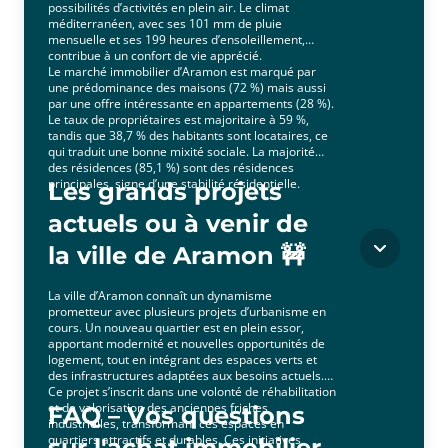
possibilités d’activités en plein air. Le climat
méditerranéen, avec ses 101 mm de pluie
mensuelle et ses 199 heures d’ensoleillement,
contribue à un confort de vie apprécié.
Le marché immobilier d’Aramon est marqué par
une prédominance des maisons (72 %) mais aussi
par une offre intéressante en appartements (28 %).
Le taux de propriétaires est majoritaire à 59 %,
tandis que 38,7 % des habitants sont locataires, ce
qui traduit une bonne mixité sociale. La majorité
des résidences (85,1 %) sont des résidences
principales, signe d’une stabilité résidentielle.
Les grands projets
actuels ou à venir de
la ville de Aramon 🚧
La ville d’Aramon connaît un dynamisme
prometteur avec plusieurs projets d’urbanisme en
cours. Un nouveau quartier est en plein essor,
apportant modernité et nouvelles opportunités de
logement, tout en intégrant des espaces verts et
des infrastructures adaptées aux besoins actuels.
Ce projet s’inscrit dans une volonté de réhabilitation
et de valorisation des anciennes friches
FAQ – Vos questions
industrielles, transformant ces espaces en
quartiers attractifs et durables. Ces initiatives
sur l'achat immobilier