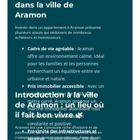
dans la ville de
Aramon
Investir dans un appartement à Aramon présente
plusieurs atouts qui séduisent de nombreux
acheteurs et investisseurs :
Cadre de vie agréable
: Aramon
offre un environnement calme, idéal
pour les familles et les personnes
recherchant un équilibre entre vie
urbaine et nature.
Prix immobilier accessible
: Avec un
Introduction à la ville
prix moyen autour de 2455 € le
mètre carré, Aramon propose un
de Aramon : un lieu où
marché immobilier abordable tout
il fait bon vivre 🌿
en montrant une évolution
constante et positive.
Aramon est une commune riche d’histoire et de
Proximité des infrastructures et
patrimoine, qui a su préserver son identité tout en
s’adaptant aux évolutions modernes. Forte de ses
services
: La ville dispose d’écoles