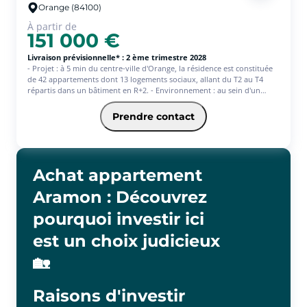
Orange (84100)
À partir de
151 000 €
Livraison prévisionnelle* : 2 ème trimestre 2028
- Projet : à 5 min du centre-ville d'Orange, la résidence est constituée
de 42 appartements dont 13 logements sociaux, allant du T2 au T4
répartis dans un bâtiment en R+2. - Environnement : au sein d'un
quartier pavillonnaire, le programme se trouve à proximité des
services et commerces : supermarché 600m, boulangerie 700m,
Prendre contact
pharmacie à 3 min en voiture, Lidl à 4 min en voiture, Centre
Hospitalie Louis Giorgi à 7 min en voiture, crèche Les Rêves Bleus
400m, école maternelle de la Croix Rouge 750m, Lycée Polyvalent de
l'Arc 900m, Collège Barbara Hendricks à 3 min en voiture, stade Marcel
Clapier 400m, Gymnase Trintignant 800m. Côtés transports : arrêt de
Achat appartement
bus (ligne 901, 903) 600m, A7 et A9 à 5 min en voiture, gare SNCF
d'Orange à 6 min en voiture.
Aramon : Découvrez
pourquoi investir ici
est un choix judicieux
🏡
Raisons d'investir