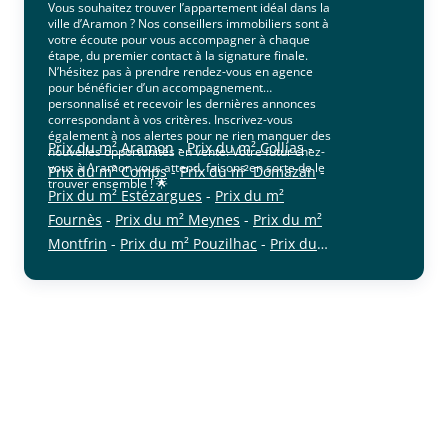
Vous souhaitez trouver l’appartement idéal dans la
ville d’Aramon ? Nos conseillers immobiliers sont à
votre écoute pour vous accompagner à chaque
étape, du premier contact à la signature finale.
N’hésitez pas à prendre rendez-vous en agence
pour bénéficier d’un accompagnement
personnalisé et recevoir les dernières annonces
correspondant à vos critères. Inscrivez-vous
également à nos alertes pour ne rien manquer des
Prix du m² Aramon
-
Prix du m² Collias
-
nouvelles opportunités en vente. Votre futur chez-
vous à Aramon vous attend, faisons en sorte de le
Prix du m² Comps
-
Prix du m² Domazan
-
trouver ensemble ! 🌟
Prix du m² Estézargues
-
Prix du m²
Fournès
-
Prix du m² Meynes
-
Prix du m²
Montfrin
-
Prix du m² Pouzilhac
-
Prix du
cliquer pour afficher plus du text
m² Remoulins
-
Prix du m² Saint-Bonnet-
du-Gard
-
Prix du m² Saint-Hilaire-
d'Ozilhan
-
Prix du m² Théziers
-
Prix du
m² Valliguières
-
Prix du m² Vers-Pont-du-
Gard