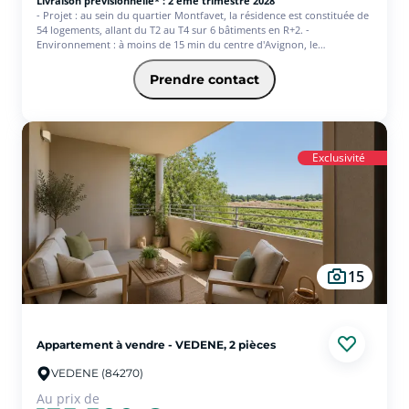
Livraison prévisionnelle* : 2 ème trimestre 2028
- Projet : au sein du quartier Montfavet, la résidence est constituée de
54 logements, allant du T2 au T4 sur 6 bâtiments en R+2. -
Environnement : à moins de 15 min du centre d'Avignon, le
programme se trouve à proximité des services et commerces : épicerie
50m, pharmacie 170m, marché 600m, supermarché Spar 600m, Poste
Prendre contact
600m, boulangerie 800m, piscine municipale 450m, stade de la
Martelle 550m, de la maternelle au collège à moins de 10 min à pied,
école d'ingénieurs Isara à 6 min en voiture, centre commercial Mistral
7 à 8 min en voiture. Côtés transports : arrêt de bus (ligne 12 et 13) à
moins de 300m, gare SNCF d'Avignon-Montfavet à 850m, A7 à 12 min
Exclusivité
en voiture.
15
Appartement à vendre - VEDENE, 2 pièces
VEDENE (84270)
Au prix de