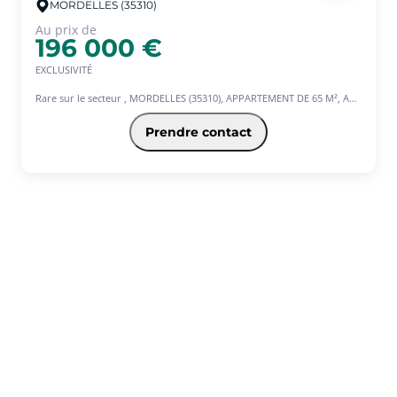
MORDELLES (35310)
Au prix de
196 000 €
EXCLUSIVITÉ
Rare sur le secteur , MORDELLES (35310), APPARTEMENT DE 65 M², A
proximité de LE RHEU (35650), VEZIN-LE-COQUET (35132) et à 20
minutes de RENNES (35000), commune de Rennes Métropole desservie
Prendre contact
par les bus du réseau Star.
Idéalement situé en plein centre-ville dans une petite résidence de
standing de 2014 avec ascenseur.
Venez visiter ce ravissant type 3 d'environ 65 m²
Situé au 2 -ème étage avec ascenseur, l'appartement se compose d'une
entrée avec placard, un salon avec cuisine ouverte équipée et
aménagée, donnant accès à un balcon exposé Ouest avec une vue
dégagée, ainsi que deux chambres, une salle d'eau et WC indépendant.
Pour agrémenter le tout ,une place de parking en sous-sol et un place
en extérieur
Les plus de cet appartement, sa localisation, son DPE catégories C, 2
stationnements, belle exposition.
A visiter sans tarder.