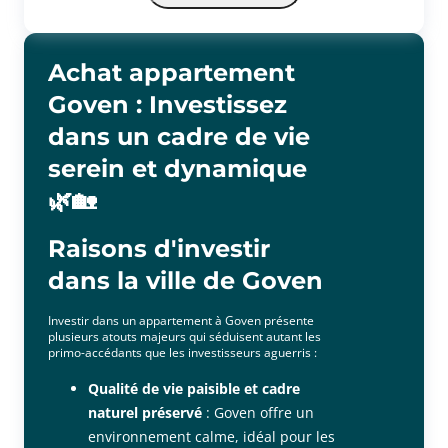
séparé et une salle d'eau avec espace buanderie.
Un garage au rez-de-chaussée de la copropriété vient compléter le
logement.
Achat appartement
Posez vos valises au sein de cet agréable appartement et profitez du
Goven : Investissez
calme du quartier tout en mêlant proximité des différentes
commodités.
dans un cadre de vie
Lots de copropriété : 20 lots dont 15 d'habitations.
serein et dynamique
Charges annuelles : 1335.98 .
Les informations sur les risques auxquels ce bien est exposé sont
🌿🏡
disponibles sur le site Géorisques : www.georisques.gouv.fr ;
Raisons d'investir
dans la ville de Goven
Investir dans un appartement à Goven présente
plusieurs atouts majeurs qui séduisent autant les
primo-accédants que les investisseurs aguerris :
Qualité de vie paisible et cadre
naturel préservé
: Goven offre un
environnement calme, idéal pour les