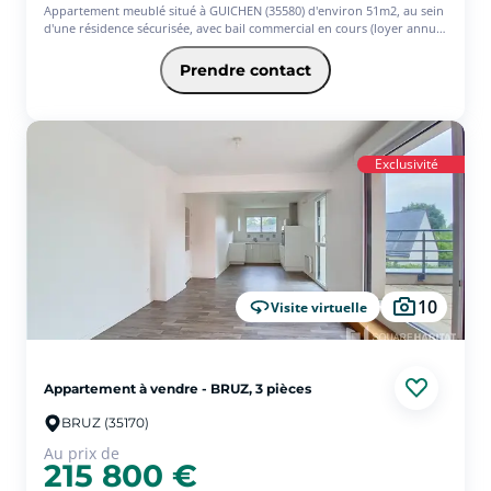
Appartement meublé situé à GUICHEN (35580) d'environ 51m2, au sein
d'une résidence sécurisée, avec bail commercial en cours (loyer annuel
garanti de 7656.43 TTC). Située à environ 8 minutes de la gare et
environ 25 minutes de Rennes (35000).
Prendre contact
T3 situé au 1er étage de cette résidence, comprenant un espace de vie
donnant sur balcon, une cuisine de type 'Kitchenette' avec placard,
une chambre avec placard, salle d'eau avec WC et une chambre en
mezzanine. Place de parking privative en extérieur.
Loyer garantie via un bail commercial en gestion par la résidence.
Exclusivité
Gestion du logement totalement déléguée à CAP WEST. Bon état
général de la copropriété et de l'appartement.
Lots de copropriété : 188 lots dont 80 d'habitations Charges annuelles
: 1 277.04. Garantie revente 7 ans et Garantie bonne fin (voir
conditions en agence).
Les informations sur les risques auxquels ce bien est exposé sont
disponibles sur le site Géorisques : www.georisques.gouv.fr ;
10
Visite virtuelle
Appartement à vendre - BRUZ, 3 pièces
BRUZ (35170)
Au prix de
215 800 €