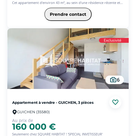
Cet appartement d'environ 43 m², au sein d'une résidence récente et
sécurisée, se compose :
d'une entrée avec placard, d'une salle d'eau, un WC séparé, une
Prendre contact
chambre et un salon séjour avec cuisine ouverte donnant accès à un
balcon de plus de 5m².
Une place de parking privative vient compléter le tout.
Lots de copropriété : 118 lots dont 55 d'habitations Charges annuelles
: 703.16.
Exclusivité
Les informations sur les risques auxquels ce bien est exposé sont
disponibles sur le site Géorisques : www.georisques.gouv.fr
6
Appartement à vendre - GUICHEN, 3 pièces
GUICHEN (35580)
Au prix de
160 000 €
Seulement chez SQUARE HABITAT ! 'SPECIAL INVETISSEUR'