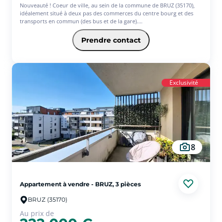
Nouveauté ! Coeur de ville, au sein de la commune de BRUZ (35170),
idéalement situé à deux pas des commerces du centre bourg et des
transports en commun (des bus et de la gare).
Nous vous proposons ce charmant appartement de 3 Pièces
Principales d'environ 63.40m² .
Prendre contact
Au 1er étage sans ascenseur, il se compose d'une entrée avec placard,
un salon séjour lumineux donnant sur une cuisine aménagée et
équipée, deux chambres chambres dont une avec un grand placard,
une salle d'eau et un WC indépendant.
Un confortable balcon donnant sur l'intérieur de la résidence.
Exclusivité
Un garage fermé complète le tout.
Garantie revente 7 ans et Garantie bonne fin (voir conditions en
agence).
DPE consommation indicative : 158 kWhep/m2.an, Classe énergie : C.
Copropriété composée de 39 lots dont 16 lots principaux.
Montant annuel de la quote-part du budget prévisionnel
correspondant aux charges courantes : 1018.94 euros / an.
8
Les informations sur les risques auxquels ce bien est exposé sont
disponibles sur le site Géorisques : www.georisques.gouv.fr
Appartement à vendre - BRUZ, 3 pièces
BRUZ (35170)
Au prix de