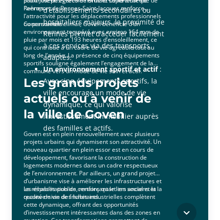
Saint-Joseph et l’École normale supérieure de
proximité des gares de Bruz et Laillé ainsi que de
Rennes.
l'aéroport de Rennes-Saint-Jacques renforce
d’établissements secondaires ou
l’attractivité pour les déplacements professionnels
hospitaliers majeurs, la proximité de
ou personnels.
Concernant le climat, Goven bénéficie d’un
environnement tempéré avec environ 164 mm de
Rennes permet d’accéder facilement
pluie par mois et 193 heures d’ensoleillement, ce
à ces services via des transports
qui contribue à un cadre de vie agréable tout au
long de l’année. La présence de cinq équipements
adaptés.
sportifs souligne également l’engagement de la
Un environnement sportif et actif
:
commune vers un mode de vie sain et actif.
Les grands projets
Avec cinq équipements sportifs, la
ville encourage un mode de vie
actuels ou à venir de
dynamique, ce qui valorise
la ville de Goven
l’investissement immobilier auprès
des familles et actifs.
Goven est en plein renouvellement avec plusieurs
projets urbains qui dynamisent son attractivité. Un
nouveau quartier en plein essor est en cours de
développement, favorisant la construction de
logements modernes dans un cadre respectueux
de l’environnement. Par ailleurs, un grand projet
d’urbanisme vise à améliorer les infrastructures et
les espaces publics, renforçant le lien social et la
La réhabilitation de certains quartiers anciens et la
qualité de vie des habitants.
reconversion de friches industrielles complètent
cette dynamique, offrant des opportunités
d’investissement intéressantes dans des zones en