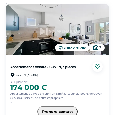
7
Visite virtuelle
Appartement à vendre - GOVEN, 3 pièces
GOVEN (35580)
Au prix de
174 000 €
Appartement de Type 3 d'environ 65m² au coeur du bourg de Goven
(35580) au sein d'une petite copropriété !
L'appartement se situe au 1er étage et se compose d'une entrée avec
placard desservant un lumineux salon séjour avec balcon exposé Sud,
Prendre contact
une cuisine aménagée et équipée, deux chambres avec placard, un WC