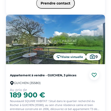
25 minutes de Rennes (35000).
Prendre contact
T2 situé au 1er étage de cette résidence, comprenant un espace de vie
donnant sur balcon, une cuisine de type 'Kitchenette' avec placard,
salle d'eau avec WC et une chambre en mezzanine. Place de parking
privative en extérieur.
Loyer garantie via un bail commercial en gestion par la résidence.
Gestion du logement totalement déléguée à CAP WEST. Bon état
général de la copropriété et de l'appartement.
Lots de copropriété : 188 lots dont 80 d'habitations Charges annuelles
: 1414.88 . Garantie revente 7 ans et Garantie bonne fin (voir
conditions en agence).
Les informations sur les risques auxquels ce bien est exposé sont
disponibles sur le site Géorisques : www.georisques.gouv.fr ;
9
Visite virtuelle
Appartement à vendre - GUICHEN, 3 pièces
GUICHEN (35580)
Au prix de
189 900 €
Nouveauté SQUARE HABITAT ! Situé dans le quartier recherché du
Rocher à GUICHEN (35580), au sein d'une résidence calme et bien
entretenue construite en 2006, découvrez ce bel appartement T3 de