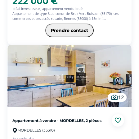
222 000 €
Idéal investisseur, appartement vendu loué.
Appartement de type 3 au coeur de Bruz Vert Buisson (35170), ses
commerces et ses accès rocade, Rennes (35000) à 15min !
Bénéficiez d'un appartement situé au 3ème étage d'une résidence
récente et doté d'un agencement optimisé.
Prendre contact
Il se compose d'une entrée avec placard, une pièce de vie baignée de
lumière avec accès à un balcon, une cuisine ouverte aménagée et
équipée, une salle de bains, un WC et deux chambres dont une avec
placard.
Un garage fermé en sous-sol vient compléter le tout.
DPE consommation indicative : 123 kWhep/m2.an, Classe énergie : C.
Les informations sur les risques auxquels ce bien est exposé sont
disponibles sur le site Géorisques : www.georisques.gouv.fr ;
12
Appartement à vendre - MORDELLES, 2 pièces
MORDELLES (35310)
Au prix de