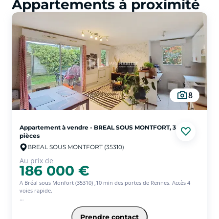
Appartements à proximité
de-Phily
-
Prix du m² Saint-Séglin
-
Prix du
m² Saint-Senoux
8
Appartement à vendre - BREAL SOUS MONTFORT, 3
pièces
BREAL SOUS MONTFORT (35310)
Au prix de
186 000 €
A Bréal sous Monfort (35310) ,10 min des portes de Rennes. Accès 4
voies rapide.
Venez vite découvrir ce ravissant T3 en rez de jardin situé dans un
environnement privilégié au sein d'une copropriété de 2007 avec
Prendre contact