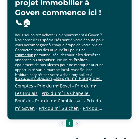
projet immobilier à
Goven commence ici !
📞🏠
Vous souhaitez acheter un appartement à Goven ?
Nos conseillers spécialisés sont à votre écoute pour
vous accompagner à chaque étape de votre projet.
Contactez-nous dès aujourd’hui pour une
estimation
personnalisée, découvrir les dernières
annonces ou organiser une visite. Profitez
également de nos alertes pour ne manquer aucune
opportunité sur le marché local. Avec Square
Habitat, concrétisez votre achat immobilier à
Prix du m² Baulon
-
Prix du m² Bourg-des-
Goven en toute confiance !
Comptes
-
Prix du m² Bovel
-
Prix du m²
Les Brulais
-
Prix du m² La Chapelle-
Bouëxic
-
Prix du m² Comblessac
-
Prix du
m² Goven
-
Prix du m² Guichen
-
Prix du m²
cliquer pour afficher plus du text
Guignen
-
Prix du m² Lassy
-
Prix du m²
Lohéac
-
Prix du m² Loutehel
-
Prix du m²
1
Val d'Anast
-
Prix du m² Mernel
-
Prix du
m² Guipry-Messac
-
Prix du m² Saint-Malo-