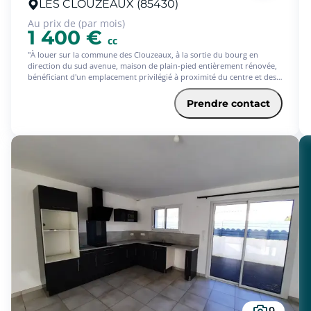
LES CLOUZEAUX (85430)
Au prix de (par mois)
1 400 €
cc
"À louer sur la commune des Clouzeaux, à la sortie du bourg en
direction du sud avenue, maison de plain-pied entièrement rénovée,
bénéficiant d'un emplacement privilégié à proximité du centre et des
transports en commun, dans un environnement calme et agréable.
Cette maison se compose d'une entrée, une vaste pièce de vie
Prendre contact
lumineuse avec cuisine ouverte aménagée et semi-équipée (plaque de
cuisson, hotte, four), une arrière-cuisine, une buanderie, un
dégagement avec placard, 4 chambres dont une suite parentale, un
bureau avec placard, 2 salles d'eau dont une avec WC, ainsi qu'un WC
indépendant. Un garage attenant complète l'ensemble. À l'extérieur,
vous profiterez d'un grand jardin clos avec terrasse, idéal pour les
moments de détente en famille. Disponible de suite ! Pour toute
demande, merci de bien vouloir constituer votre dossier locataire via
notre site Square Habitat en vous rendant sur l'annonce concernée. "
9